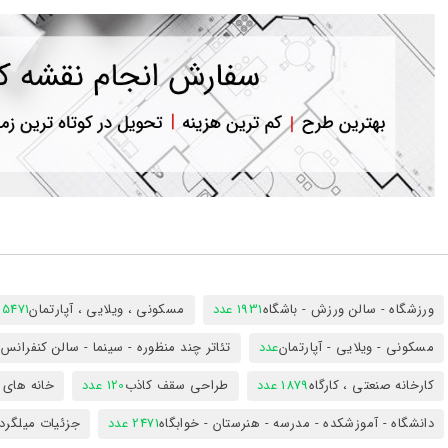
ورود
به
حساب
کاربری
ثبت
نام
بازیابی
رمز
عبور
علاقه
مندی
ها
ورزشگاه - سالن ورزش - باشگاه
1931 عدد
مسکونی ، ویلایی ، آپارتمان
25471 عد
مسکونی - ویلایی - آپارتمان
عدد
تئاتر چند منظوره - سینما - سالن کنفران
کارخانه صنعتی ، کارگاه
1879 عدد
طراحی سقف کاذب
120 عدد
خانه های 
دانشگاه - آموزشکده - مدرسه - هنرستان - خوابگاه
2471 عدد
جزئیات میلگرد