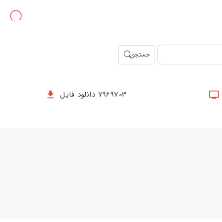
جستجو
7969703 دانلود فایل