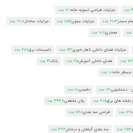
دد
جزئیات طراحی تسویه خانه
120 عدد
ام مستر
2103 عدد
جزئیات ستون
1157 عدد
جزئیات ساختار
1908 عدد
معماری
881 عدد
جزئیات فضای داخلی ناهار خوری
142 عدد
تاسیسات برق
487 عدد
7 عدد
فضای داخلی آموزش
25 عدد
بانک
41 عدد
 مسافر خانه
101 عدد
 - دستشویی
171 عدد
نشیمن
80 عدد
 نقشه های برق
905 عدد
پلان مقطعی
3438 عدد
167 عدد
طراحی سه بعدی
598 عدد
253 عدد
سه بعدی گیاهان و درختان
324 عدد