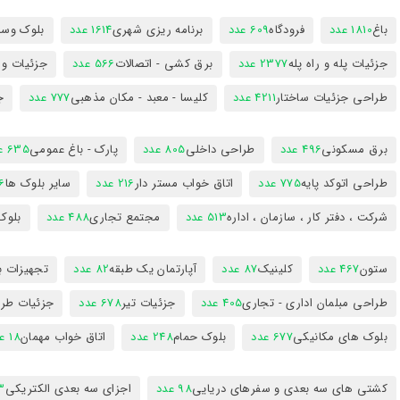
باغ
1810 عدد
فرودگاه
609 عدد
برنامه ریزی شهری
1614 عدد
بلوک وسای
جزئیات پله و راه پله
2377 عدد
برق کشی - اتصالات
566 عدد
جزئیات و
طراحی جزئیات ساختار
4211 عدد
کلیسا - معبد - مکان مذهبی
777 عدد
ج
برق مسکونی
496 عدد
طراحی داخلی
805 عدد
پارک - باغ عمومی
635 عدد
طراحی اتوکد پایه
775 عدد
اتاق خواب مستر دار
216 عدد
سایر بلوک ها
96
شرکت ، دفتر کار ، سازمان ، اداره
513 عدد
مجتمع تجاری
488 عدد
بلوک
ستون
467 عدد
کلینیک
87 عدد
آپارتمان یک طبقه
82 عدد
تجهیزات ب
طراحی مبلمان اداری - تجاری
405 عدد
جزئیات تیر
678 عدد
جزئیات طرا
بلوک های مکانیکی
677 عدد
بلوک حمام
248 عدد
اتاق خواب مهمان
18 عدد
کشتی های سه بعدی و سفرهای دریایی
98 عدد
اجزای سه بعدی الکتریکی
53