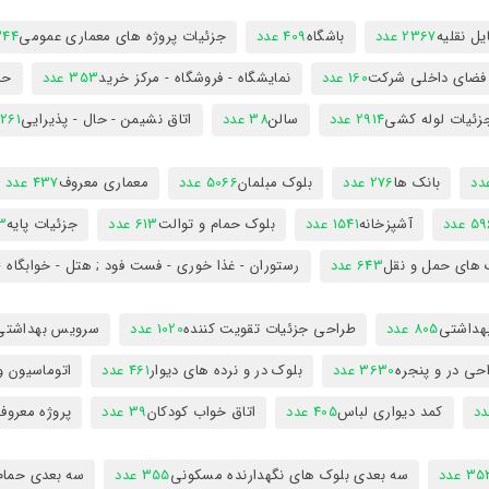
ل نقلیه
2367 عدد
باشگاه
409 عدد
جزئیات پروژه های معماری عمومی
344 ع
 فضای داخلی شرکت
160 عدد
نمایشگاه - فروشگاه - مرکز خرید
353 عدد
حم
زئیات لوله کشی
2914 عدد
سالن
38 عدد
اتاق نشیمن - حال - پذیرایی
261 عدد
بانک ها
276 عدد
بلوک مبلمان
5066 عدد
معماری معروف
437 عدد
5 عدد
آشپزخانه
1541 عدد
بلوک حمام و توالت
613 عدد
جزئیات پایه
63
 های حمل و نقل
643 عدد
رستوران - غذا خوری - فست فود ; هتل - خوابگاه -
هداشتی
805 عدد
طراحی جزئیات تقویت کننده
1020 عدد
سرویس بهداشتی
حی در و پنجره
3630 عدد
بلوک در و نرده های دیوار
461 عدد
اتوماسیون و
کمد دیواری لباس
405 عدد
اتاق خواب کودکان
39 عدد
پروژه معروف
3 عدد
سه بعدی بلوک های نگهدارنده مسکونی
355 عدد
سه بعدی حمام