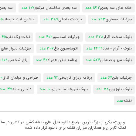
خانه های سه بعدی
1612 عدد
سه بعدی ساختمان مرتفع
107 عدد
سه بعد
جزئیات معماری
723 عدد
جزئیات داخلی
387 عدد
ماشین الات کارخانه
385
بلوک سخت افزار
328 عدد
جزئیات آسانسور
402 عدد
تخت یک نفره
45 عدد
بلوک - آرام - نماد
4424 عدد
اتوماسیون باغ
307 عدد
جزئیات دیوار های
بلوک میز و صندلی
524 عدد
برنامه تلفن همراه
42 عدد
باغ شخصی
106 عدد
جزئیات بتن
64 عدد
برنامه ریزی تاریخی
92 عدد
طراحی و مبلمان اتاق
300
بلوک تلوزیون
58 عدد
بلوک ظروف غذا خوری
10 عدد
داخلی خانه
37 عدد
نقشه
عدد
کمک کاربران و همکاران هزاران نقشه برای دانلود قرار داده شده