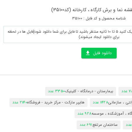
شه نما و برش کارگاه ، کارخانه (کد35100)
شناسه محصول و کد فایل : 35100
پس از لود کامل صفحه روی دانلود کلیک کنید 5 تا 10 ثانیه منتظر باشید تا فایل برای شما دانلود شود(فایل ها در لحظه
برای دانلود ایجاد میشوند)
دانلود فایل
دد
بیمارستان - درمانگاه - کلینیک
3350 عدد
تی ، سازمانی
1428 عدد
هایپر مارکت - مرکز خرید - فروشگاه
2140 عدد
اه ، آموزشکده ، موسسه
928 عدد
ساختمان مرتفع
691 عدد