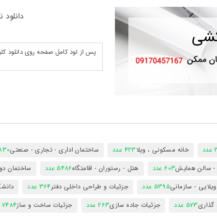
دانلود نق
د
خانه مسکونی ، ویلا
423 عدد
ساختمان اداری - تجاری - صنعتی
7830 ع
س - سالن همایش
603 عدد
هتل - رستوران - اقامتگاه
5486 عدد
ساختمان دول
ویلایی - سازمانی
5395 عدد
جزئیات و طراحی داخلی دفتر
364 عدد
دانشگ
 گذاری
573 عدد
جزئیات جاده سازی
263 عدد
جزئیات ساخت و ساز
7484 عدد