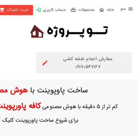
X
محصولات
حساب کاربری
خرید اشتراک
بستن
منو
محصولات
تهیه
اشتراک
سفارش انجام نقشه کشی
راهنما
09170547167
دانلود
ساخت پاوپوینت با
هوش مص
خرید
ها
کافه پاورپوی
کم تر از 5 دقیقه با هوش مصنوعی
حساب
برای شروع ساخت پاورپوینت کلیک ک
کاربری