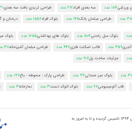
ی ورزشی
184 عدد
سه بعدی افراد
212 عدد
طراحی تریدی بافت سه بعدی
230 
 عدد
طراحی مبلمان بانک
145 عدد
بلوک افراد
1556 عدد
درختان و گ
بلوک مبل راحتی
504 عدد
بلوک های بهداشتی
1655 عدد
بلوک میز
 آجری
359 عدد
قالب اسکلت فلزی
446 عدد
طراحی مبلمان آشپزخانه
411 عدد
جزئیات ساخت پل
917 عدد
 عدد
بلوک میز صندلی
36 عدد
طراحی پارک - محوطه - باغ
197 عدد
قاب آلومینیومی
97 عدد
بلوک اتوکد تست
3 عدد
نمازخانه
3 عدد
س
تو پروژه یکی از بزرگ ترین مراجع دانلود فایل های نقشه کشی در کشور در سال 1394 تاسیس گردیده و تا به امروز به