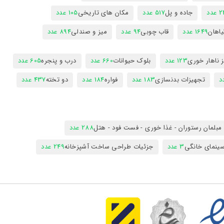
عدد
جاده و پل
517 عدد
مکان های تاریخی
105 عدد
یاهان
1649 عدد
قاب چوبی
94 عدد
میز و صندلی
894 عدد
 ناهار خوری
123 عدد
بلوک حیوانات
660 عدد
درب و پنجره
605 عدد
تجهیزات بدنسازی
183 عدد
فواره
184 عدد
دو تخته
437 عدد
مبلمان رستوران - غذا خوری - فست فود - هتل
288 عدد
ینمای خانگی
3 عدد
جزئیات طراحی ساخت آشپزخانه
249 عدد