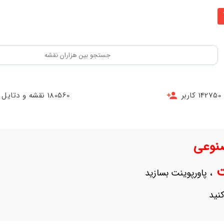
142750 کاربر
180560 نقشه و دتایل
نوعی
نت
، پاورپوینت بسازید
نید