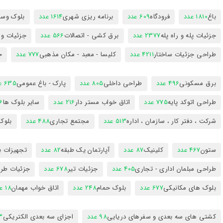
باغ
1810 عدد
فرودگاه
609 عدد
برنامه ریزی شهری
1614 عدد
بلوک وسای
جزئیات پله و راه پله
2377 عدد
برق کشی - اتصالات
566 عدد
جزئیات و
طراحی جزئیات ساختار
4211 عدد
کلیسا - معبد - مکان مذهبی
777 عدد
ج
برق مسکونی
496 عدد
طراحی داخلی
805 عدد
پارک - باغ عمومی
635 عدد
طراحی اتوکد پایه
775 عدد
اتاق خواب مستر دار
216 عدد
سایر بلوک ها
96
شرکت ، دفتر کار ، سازمان ، اداره
513 عدد
مجتمع تجاری
488 عدد
بلوک
ستون
467 عدد
کلینیک
87 عدد
آپارتمان یک طبقه
82 عدد
تجهیزات ب
طراحی مبلمان اداری - تجاری
405 عدد
جزئیات تیر
678 عدد
جزئیات طرا
بلوک های مکانیکی
677 عدد
بلوک حمام
248 عدد
اتاق خواب مهمان
18 عدد
کشتی های سه بعدی و سفرهای دریایی
98 عدد
اجزای سه بعدی الکتریکی
53