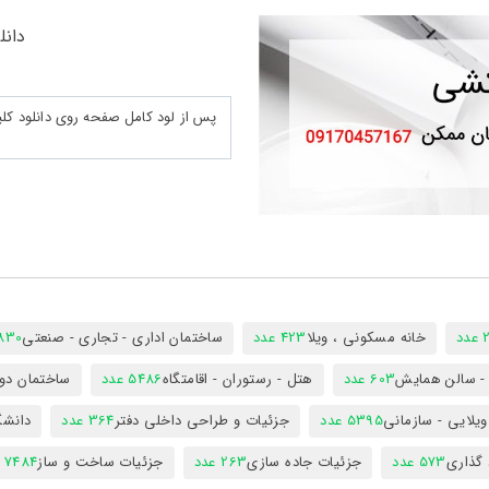
دانل
د
خانه مسکونی ، ویلا
423 عدد
ساختمان اداری - تجاری - صنعتی
7830 ع
س - سالن همایش
603 عدد
هتل - رستوران - اقامتگاه
5486 عدد
ساختمان دول
ویلایی - سازمانی
5395 عدد
جزئیات و طراحی داخلی دفتر
364 عدد
دانشگ
 گذاری
573 عدد
جزئیات جاده سازی
263 عدد
جزئیات ساخت و ساز
7484 عدد