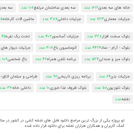
خانه های سه بعدی
1612 عدد
سه بعدی ساختمان مرتفع
107 عدد
سه بعد
جزئیات معماری
723 عدد
جزئیات داخلی
387 عدد
ماشین الات کارخانه
385
بلوک سخت افزار
328 عدد
جزئیات آسانسور
402 عدد
تخت یک نفره
45 عدد
بلوک - آرام - نماد
4424 عدد
اتوماسیون باغ
307 عدد
جزئیات دیوار های
بلوک میز و صندلی
524 عدد
برنامه تلفن همراه
42 عدد
باغ شخصی
106 عدد
جزئیات بتن
64 عدد
برنامه ریزی تاریخی
92 عدد
طراحی و مبلمان اتاق
300
بلوک تلوزیون
58 عدد
بلوک ظروف غذا خوری
10 عدد
داخلی خانه
37 عدد
نقشه
عدد
کمک کاربران و همکاران هزاران نقشه برای دانلود قرار داده شده