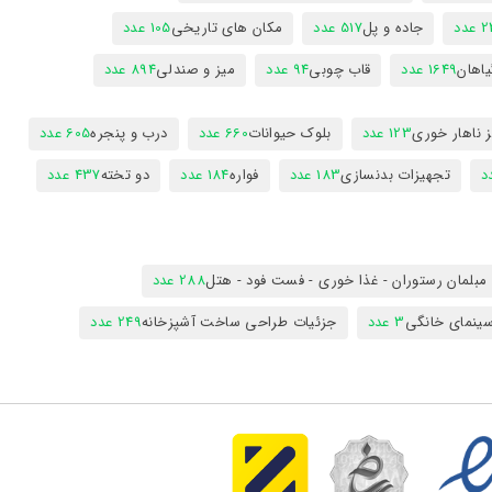
عدد
جاده و پل
517 عدد
مکان های تاریخی
105 عدد
یاهان
1649 عدد
قاب چوبی
94 عدد
میز و صندلی
894 عدد
 ناهار خوری
123 عدد
بلوک حیوانات
660 عدد
درب و پنجره
605 عدد
تجهیزات بدنسازی
183 عدد
فواره
184 عدد
دو تخته
437 عدد
مبلمان رستوران - غذا خوری - فست فود - هتل
288 عدد
ینمای خانگی
3 عدد
جزئیات طراحی ساخت آشپزخانه
249 عدد