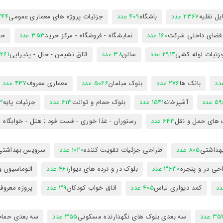
ل نقلیه
2367 عدد
باشگاه
409 عدد
جزئیات پروژه های معماری عمومی
344 ع
 فضای داخلی شرکت
160 عدد
نمایشگاه - فروشگاه - مرکز خرید
353 عدد
حم
زئیات لوله کشی
2914 عدد
سالن
38 عدد
اتاق نشیمن - حال - پذیرایی
261 عدد
بانک ها
276 عدد
بلوک مبلمان
5066 عدد
معماری معروف
437 عدد
5 عدد
آشپزخانه
1541 عدد
بلوک حمام و توالت
613 عدد
جزئیات پایه
63
 های حمل و نقل
643 عدد
رستوران - غذا خوری - فست فود ; هتل - خوابگاه -
هداشتی
805 عدد
طراحی جزئیات تقویت کننده
1020 عدد
سرویس بهداشتی
حی در و پنجره
3630 عدد
بلوک در و نرده های دیوار
461 عدد
اتوماسیون و
کمد دیواری لباس
405 عدد
اتاق خواب کودکان
39 عدد
پروژه معروف
3 عدد
سه بعدی بلوک های نگهدارنده مسکونی
355 عدد
سه بعدی حمام