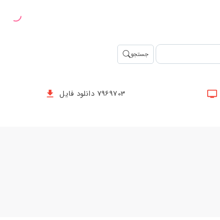
جستجو
7969703 دانلود فایل