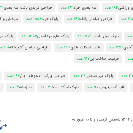
ی ورزشی
184 عدد
سه بعدی افراد
212 عدد
طراحی تریدی بافت سه بعدی
230 
 عدد
طراحی مبلمان بانک
145 عدد
بلوک افراد
1556 عدد
درختان و گ
بلوک مبل راحتی
504 عدد
بلوک های بهداشتی
1655 عدد
بلوک میز
 آجری
359 عدد
قالب اسکلت فلزی
446 عدد
طراحی مبلمان آشپزخانه
411 عدد
جزئیات ساخت پل
917 عدد
 عدد
بلوک میز صندلی
36 عدد
طراحی پارک - محوطه - باغ
197 عدد
قاب آلومینیومی
97 عدد
بلوک اتوکد تست
3 عدد
نمازخانه
3 عدد
س
تو پروژه یکی از بزرگ ترین مراجع دانلود فایل های نقشه کشی در کشور در سال 1394 تاسیس گردیده و تا به امروز به