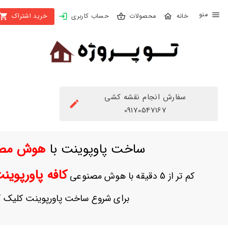
X
محصولات
حساب کاربری
خرید اشتراک
بستن
منو
محصولات
تهیه
اشتراک
سفارش انجام نقشه کشی
راهنما
09170547167
دانلود
ساخت پاوپوینت با
هوش مص
خرید
ها
کافه پاورپوی
کم تر از 5 دقیقه با هوش مصنوعی
حساب
برای شروع ساخت پاورپوینت کلیک ک
کاربری