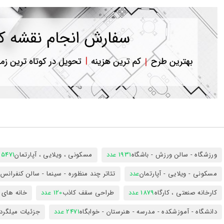
ورود
به
حساب
کاربری
ثبت
نام
بازیابی
رمز
عبور
علاقه
مندی
ها
ورزشگاه - سالن ورزش - باشگاه
1931 عدد
مسکونی ، ویلایی ، آپارتمان
25471 عد
مسکونی - ویلایی - آپارتمان
عدد
تئاتر چند منظوره - سینما - سالن کنفران
کارخانه صنعتی ، کارگاه
1879 عدد
طراحی سقف کاذب
120 عدد
خانه های 
دانشگاه - آموزشکده - مدرسه - هنرستان - خوابگاه
2471 عدد
جزئیات میلگرد