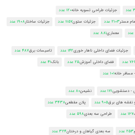
دد
جزئیات طراحی تسویه خانه
120 عدد
ام مستر
2103 عدد
جزئیات ستون
1157 عدد
جزئیات ساختار
1908 عدد
معماری
881 عدد
جزئیات فضای داخلی ناهار خوری
142 عدد
تاسیسات برق
487 عدد
7 عدد
فضای داخلی آموزش
25 عدد
بانک
41 عدد
 مسافر خانه
101 عدد
 - دستشویی
171 عدد
نشیمن
80 عدد
 نقشه های برق
905 عدد
پلان مقطعی
3438 عدد
167 عدد
طراحی سه بعدی
598 عدد
253 عدد
سه بعدی گیاهان و درختان
324 عدد