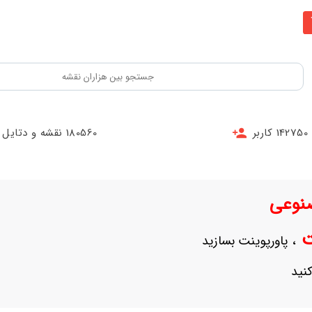
142750 کاربر
180560 نقشه و دتایل
نوعی
نت
، پاورپوینت بسازید
نید