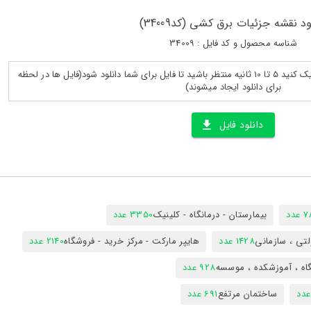
ود نقشه جزئیات برق کشی (کد34009)
شناسه محصول و کد فایل : 34009
پس از لود کامل صفحه روی دانلود کلیک کنید 5 تا 10 ثانیه منتظر باشید تا فایل برای شما دانلود شود(فایل ها در لحظه
برای دانلود ایجاد میشوند)
دانلود فایل
دد
بیمارستان - درمانگاه - کلینیک
3350 عدد
تی ، سازمانی
1428 عدد
هایپر مارکت - مرکز خرید - فروشگاه
2140 عدد
اه ، آموزشکده ، موسسه
928 عدد
ساختمان مرتفع
691 عدد