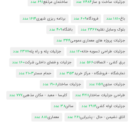
جزئیات ساخت و ساز
7484 عدد
ساختمان مرتفع
691 عدد
باغ
1810 عدد
فرودگاه
609 عدد
برنامه ریزی شهری
1614 عدد
بلوک وسایل نقلیه
2367 عدد
باشگاه
409 عدد
جزئیات پروژه های معماری عمومی
344 عدد
جزئیات طراحی تسویه خانه
120 عدد
جزئیات پله و راه پله
2377 عدد
برق کشی - اتصالات
566 عدد
جزئیات و فضای داخلی شرکت
160 عدد
نمایشگاه - فروشگاه - مرکز خرید
353 عدد
حمام مستر
2103 عدد
جزئیات ستون
1157 عدد
جزئیات ساختار
1908 عدد
طراحی جزئیات ساختار
4211 عدد
کلیسا - معبد - مکان مذهبی
777 عدد
جزئیات لوله کشی
2914 عدد
سالن
38 عدد
اتاق نشیمن - حال - پذیرایی
261 عدد
معماری
881 عدد