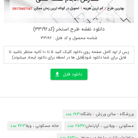
دانلود نقشه طرح استخر (کد33192)
شناسه محصول و کد فایل : 33192
پس از لود کامل صفحه روی دانلود کلیک کنید 5 تا 10 ثانیه منتظر باشید تا
فایل برای شما دانلود شود(فایل ها در لحظه برای دانلود ایجاد میشوند)
دانلود فایل
ورزشگاه - سالن ورزش - باشگاه
1931 عدد
مسکونی ، ویلایی ، آپارتمان
25471 عدد
خانه مسکونی ، ویلا
423 عدد
ساختمان اداری - تجاری - صنعتی
7830 عدد