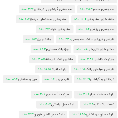
سه بعدی حمام
253 عدد
سه بعدی گیاهان و درختان
324 عدد
خانه های سه بعدی
1612 عدد
سه بعدی ساختمان مرتفع
107 عدد
سه بعدی ورزشی
184 عدد
سه بعدی افراد
212 عدد
طراحی تریدی بافت سه بعدی
230 عدد
جاده و پل
517 عدد
مکان های تاریخی
105 عدد
جزئیات معماری
723 عدد
جزئیات داخلی
387 عدد
ماشین الات کارخانه
385 عدد
طراحی مبلمان بانک
145 عدد
بلوک افراد
1556 عدد
درختان و گیاهان
1649 عدد
قاب چوبی
94 عدد
میز و صندلی
894 عدد
بلوک سخت افزار
328 عدد
جزئیات آسانسور
402 عدد
تخت یک نفره
45 عدد
بلوک مبل راحتی
504 عدد
بلوک های بهداشتی
1655 عدد
بلوک میز ناهار خوری
123 عدد