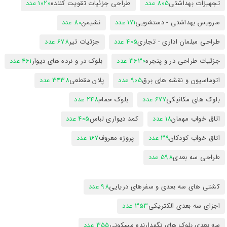
تجهیزات بهداشتی
805 عدد
طراحی جزئیات تقویت کننده
1020 عدد
سرویس بهداشتی - دستشویی
171 عدد
نشیمن
80 عدد
طراحی مبلمان اداری - تجاری
405 عدد
جزئیات تیر
678 عدد
جزئیات طراحی در و پنجره
3630 عدد
بلوک در و نرده های دیوار
461 عدد
اتوماسیون و نقشه های برق
905 عدد
پلان مقطعی
3438 عدد
بلوک های مکانیکی
677 عدد
بلوک حمام
248 عدد
اتاق خواب مهمان
18 عدد
کمد دیواری لباس
405 عدد
اتاق خواب کودکان
39 عدد
پروژه معروف
167 عدد
طراحی سه بعدی
598 عدد
کشتی های سه بعدی و سفرهای دریایی
98 عدد
اجزای سه بعدی الکتریکی
353 عدد
سه بعدی بلوک های نگهدارنده مسکونی
355 عدد