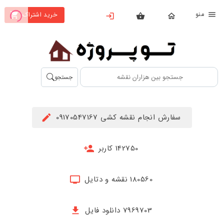
نو
خرید اشتراک
X
بستن
منو
محصولات
تهیه
جستجو
اشتراک
راهنما
سفارش انجام نقشه کشی 09170547167
دانلود
خرید
142750 کاربر
ها
180560 نقشه و دتایل
حساب
کاربری
7969703 دانلود فایل