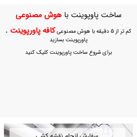
ورود
به
ساخت پاوپوینت با
هوش مصنوعی
حساب
کاربری
کافه پاورپوینت
کم تر از 5 دقیقه با هوش مصنوعی
،
ثبت
پاورپوینت بسازید
نام
بازیابی
برای شروع ساخت پاورپوینت کلیک کنید
رمز
عبور
علاقه
مندی
ها