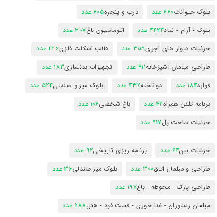
بلوک حیوانات
660 عدد
درب و پنجره
605 عدد
بلوک - آرام - نماد
4424 عدد
اتوماسیون باغ
307 عدد
جزئیات دیوار های آجری
359 عدد
قالب اسکلت فلزی
446 عدد
طراحی مبلمان آشپزخانه
411 عدد
تجهیزات بدنسازی
183 عدد
فواره
184 عدد
دو تخته
437 عدد
بلوک میز و صندلی
524 عدد
برنامه تلفن همراه
42 عدد
باغ شخصی
106 عدد
جزئیات ساخت پل
917 عدد
جزئیات بتن
64 عدد
برنامه ریزی تاریخی
92 عدد
طراحی و مبلمان اتاق
300 عدد
بلوک میز صندلی
36 عدد
طراحی پارک - محوطه - باغ
197 عدد
مبلمان رستوران - غذا خوری - فست فود - هتل
288 عدد