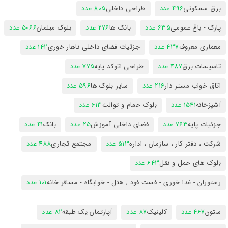
برق مسکونی
496 عدد
طراحی داخلی
805 عدد
پارک - باغ عمومی
635 عدد
بانک ها
276 عدد
بلوک مبلمان
5066 عدد
معماری معروف
437 عدد
جزئیات فضای داخلی ناهار خوری
142 عدد
تاسیسات برق
487 عدد
طراحی اتوکد پایه
775 عدد
اتاق خواب مستر دار
216 عدد
سایر بلوک ها
596 عدد
آشپزخانه
1541 عدد
بلوک حمام و توالت
613 عدد
جزئیات پایه
763 عدد
فضای داخلی آموزش
25 عدد
بانک
41 عدد
شرکت ، دفتر کار ، سازمان ، اداره
513 عدد
مجتمع تجاری
488 عدد
بلوک های حمل و نقل
643 عدد
رستوران - غذا خوری - فست فود ; هتل - خوابگاه - مسافر خانه
101 عدد
ستون
467 عدد
کلینیک
87 عدد
آپارتمان یک طبقه
82 عدد