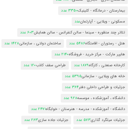
بیمارستان - درمانگاه - کلینیک
3350 عدد
مسکونی - ویلایی - آپارتمان
عدد
تئاتر چند منظوره - سینما - سالن کنفرانس - سالن همایش
603 عدد
هتل - رستوران - اقامتگاه
5486 عدد
ساختمان دولتی ، سازمانی
1428 عدد
هایپر مارکت - مرکز خرید - فروشگاه
2140 عدد
کارخانه صنعتی ، کارگاه
1879 عدد
طراحی سقف کاذب
120 عدد
خانه های ویلایی - سازمانی
5395 عدد
جزئیات و طراحی داخلی دفتر
364 عدد
دانشگاه ، آموزشکده ، موسسه
928 عدد
دانشگاه - آموزشکده - مدرسه - هنرستان - خوابگاه
2471 عدد
جزئیات میلگرد گذاری
573 عدد
جزئیات جاده سازی
263 عدد