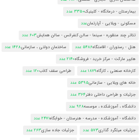
بیمارستان - درمانگاه - کلینیک
3350 عدد
مسکونی - ویلایی - آپارتمان
عدد
تئاتر چند منظوره - سینما - سالن کنفرانس - سالن همایش
603 عدد
هتل - رستوران - اقامتگاه
5486 عدد
ساختمان دولتی ، سازمانی
1428 عدد
هایپر مارکت - مرکز خرید - فروشگاه
2140 عدد
کارخانه صنعتی ، کارگاه
1879 عدد
طراحی سقف کاذب
120 عدد
خانه های ویلایی - سازمانی
5395 عدد
جزئیات و طراحی داخلی دفتر
364 عدد
دانشگاه ، آموزشکده ، موسسه
928 عدد
دانشگاه - آموزشکده - مدرسه - هنرستان - خوابگاه
2471 عدد
جزئیات میلگرد گذاری
573 عدد
جزئیات جاده سازی
263 عدد