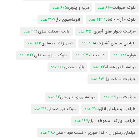
بلوک حیوانات
660 عدد
درب و پنجره
605 عدد
بلوک - آرام - نماد
4424 عدد
اتوماسیون باغ
307 عدد
جزئیات دیوار های آجری
359 عدد
قالب اسکلت فلزی
446 عدد
طراحی مبلمان آشپزخانه
411 عدد
تجهیزات بدنسازی
183 عدد
فواره
184 عدد
دو تخته
437 عدد
بلوک میز و صندلی
524 عدد
برنامه تلفن همراه
42 عدد
باغ شخصی
106 عدد
جزئیات ساخت پل
917 عدد
جزئیات بتن
64 عدد
برنامه ریزی تاریخی
92 عدد
طراحی و مبلمان اتاق
300 عدد
بلوک میز صندلی
36 عدد
طراحی پارک - محوطه - باغ
197 عدد
مبلمان رستوران - غذا خوری - فست فود - هتل
288 عدد