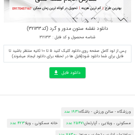
دانلود نقشه ستون مدور و گرد (کد32133)
شناسه محصول و کد فایل : 32133
پس از لود کامل صفحه روی دانلود کلیک کنید 5 تا 10 ثانیه منتظر باشید تا
فایل برای شما دانلود شود(فایل ها در لحظه برای دانلود ایجاد میشوند)
دانلود فایل
ورزشگاه - سالن ورزش - باشگاه
1931 عدد
مسکونی ، ویلایی ، آپارتمان
25471 عدد
خانه مسکونی ، ویلا
423 عدد
ساختمان اداری - تجاری - صنعتی
7830 عدد