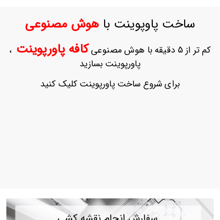
ورود
به
ساخت پاوپوینت با
هوش مصنوعی
حساب
کاربری
کافه پاورپوینت
کم تر از 5 دقیقه با هوش مصنوعی
،
ثبت
پاورپوینت بسازید
نام
بازیابی
برای شروع ساخت پاورپوینت کلیک کنید
رمز
عبور
علاقه
مندی
ها