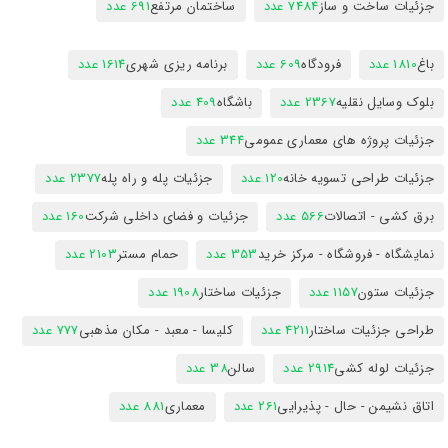
جزئیات ساخت و ساز
7484 عدد
ساختمان مرتفع
691 عدد
باغ
1810 عدد
فرودگاه
609 عدد
برنامه ریزی شهری
1614 عدد
بلوک وسایل نقلیه
2367 عدد
باشگاه
409 عدد
جزئیات پروژه های معماری عمومی
344 عدد
جزئیات طراحی تسویه خانه
120 عدد
جزئیات پله و راه پله
2377 عدد
برق کشی - اتصالات
566 عدد
جزئیات و فضای داخلی شرکت
160 عدد
نمایشگاه - فروشگاه - مرکز خرید
353 عدد
حمام مستر
2103 عدد
جزئیات ستون
1157 عدد
جزئیات ساختار
1908 عدد
طراحی جزئیات ساختار
4211 عدد
کلیسا - معبد - مکان مذهبی
777 عدد
جزئیات لوله کشی
2914 عدد
سالن
38 عدد
اتاق نشیمن - حال - پذیرایی
261 عدد
معماری
881 عدد