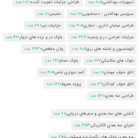
تجهیزات بهداشتی
805 عدد
طراحی جزئیات تقویت کننده
1020 عدد
سرویس بهداشتی - دستشویی
171 عدد
نشیمن
80 عدد
طراحی مبلمان اداری - تجاری
405 عدد
جزئیات تیر
678 عدد
جزئیات طراحی در و پنجره
3630 عدد
بلوک در و نرده های دیوار
461 عدد
اتوماسیون و نقشه های برق
905 عدد
پلان مقطعی
3438 عدد
بلوک های مکانیکی
677 عدد
بلوک حمام
248 عدد
اتاق خواب مهمان
18 عدد
کمد دیواری لباس
405 عدد
اتاق خواب کودکان
39 عدد
پروژه معروف
167 عدد
طراحی سه بعدی
598 عدد
کشتی های سه بعدی و سفرهای دریایی
98 عدد
اجزای سه بعدی الکتریکی
353 عدد
سه بعدی بلوک های نگهدارنده مسکونی
355 عدد