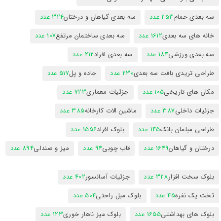
سه بعدی حمام
253 عدد
سه بعدی گیاهان و درختان
324 عدد
خانه های سه بعدی
1612 عدد
سه بعدی ساختمان مرتفع
107 عدد
سه بعدی ورزشی
184 عدد
سه بعدی افراد
212 عدد
طراحی تریدی بافت سه بعدی
230 عدد
جاده و پل
517 عدد
مکان های تاریخی
105 عدد
جزئیات معماری
723 عدد
جزئیات داخلی
387 عدد
ماشین الات کارخانه
385 عدد
طراحی مبلمان بانک
145 عدد
بلوک افراد
1556 عدد
درختان و گیاهان
1649 عدد
قاب چوبی
94 عدد
میز و صندلی
894 عدد
بلوک سخت افزار
328 عدد
جزئیات آسانسور
402 عدد
تخت یک نفره
45 عدد
بلوک مبل راحتی
504 عدد
بلوک های بهداشتی
1655 عدد
بلوک میز ناهار خوری
123 عدد