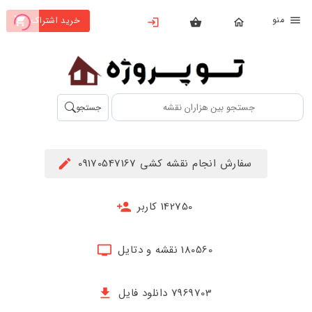
نو
خرید اشتراک
X
بستن
منو
محصولات
تهیه
جستجو
اشتراک
راهنما
سفارش انجام نقشه کشی 09170547167
دانلود
خرید
142750 کاربر
ها
180560 نقشه و دتایل
حساب
کاربری
7969703 دانلود فایل