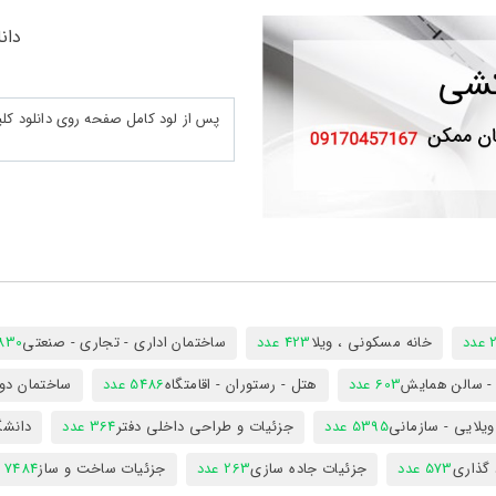
دانل
د
خانه مسکونی ، ویلا
423 عدد
ساختمان اداری - تجاری - صنعتی
7830 ع
س - سالن همایش
603 عدد
هتل - رستوران - اقامتگاه
5486 عدد
ساختمان دول
ویلایی - سازمانی
5395 عدد
جزئیات و طراحی داخلی دفتر
364 عدد
دانشگ
 گذاری
573 عدد
جزئیات جاده سازی
263 عدد
جزئیات ساخت و ساز
7484 عدد