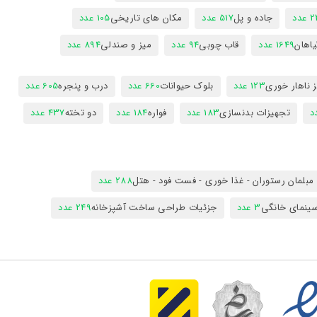
عدد
جاده و پل
517 عدد
مکان های تاریخی
105 عدد
یاهان
1649 عدد
قاب چوبی
94 عدد
میز و صندلی
894 عدد
 ناهار خوری
123 عدد
بلوک حیوانات
660 عدد
درب و پنجره
605 عدد
تجهیزات بدنسازی
183 عدد
فواره
184 عدد
دو تخته
437 عدد
مبلمان رستوران - غذا خوری - فست فود - هتل
288 عدد
ینمای خانگی
3 عدد
جزئیات طراحی ساخت آشپزخانه
249 عدد