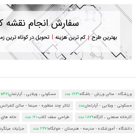
ورود
به
حساب
کاربری
ثبت
نام
بازیابی
رمز
عبور
علاقه
مندی
ها
ورزشگاه - سالن ورزش - باشگاه
1931 عدد
مسکونی ، ویلایی ، آپارتمان
25471 عد
مسکونی - ویلایی - آپارتمان
عدد
تئاتر چند منظوره - سینما - سالن کنفران
کارخانه صنعتی ، کارگاه
1879 عدد
طراحی سقف کاذب
120 عدد
خانه های 
دانشگاه - آموزشکده - مدرسه - هنرستان - خوابگاه
2471 عدد
جزئیات میلگرد