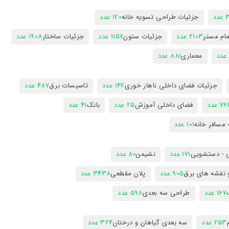
دد
جزئیات طراحی تسویه خانه
120 عدد
ام مستر
2103 عدد
جزئیات ستون
1157 عدد
جزئیات ساختار
1908 عدد
معماری
881 عدد
جزئیات فضای داخلی ناهار خوری
142 عدد
تاسیسات برق
487 عدد
7 عدد
فضای داخلی آموزش
25 عدد
بانک
41 عدد
 مسافر خانه
101 عدد
 - دستشویی
171 عدد
نشیمن
80 عدد
 نقشه های برق
905 عدد
پلان مقطعی
3438 عدد
167 عدد
طراحی سه بعدی
598 عدد
253 عدد
سه بعدی گیاهان و درختان
324 عدد