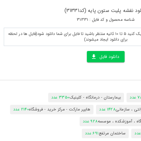
ود نقشه پلیت ستون پایه (کد31331)
شناسه محصول و کد فایل : 31331
پس از لود کامل صفحه روی دانلود کلیک کنید 5 تا 10 ثانیه منتظر باشید تا فایل برای شما دانلود شود(فایل ها در لحظه
برای دانلود ایجاد میشوند)
دانلود فایل
دد
بیمارستان - درمانگاه - کلینیک
3350 عدد
تی ، سازمانی
1428 عدد
هایپر مارکت - مرکز خرید - فروشگاه
2140 عدد
اه ، آموزشکده ، موسسه
928 عدد
ساختمان مرتفع
691 عدد