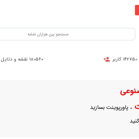
142750 کاربر
180560 نقشه و دتایل
نوعی
نت
، پاورپوینت بسازید
نید