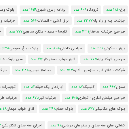
باغ
1810 عدد
فرودگاه
609 عدد
برنامه ریزی شهری
1614 عدد
بلوک وسای
جزئیات پله و راه پله
2377 عدد
برق کشی - اتصالات
566 عدد
جزئیات و
طراحی جزئیات ساختار
4211 عدد
کلیسا - معبد - مکان مذهبی
777 عدد
ج
برق مسکونی
496 عدد
طراحی داخلی
805 عدد
پارک - باغ عمومی
635 عدد
طراحی اتوکد پایه
775 عدد
اتاق خواب مستر دار
216 عدد
سایر بلوک ها
96
شرکت ، دفتر کار ، سازمان ، اداره
513 عدد
مجتمع تجاری
488 عدد
بلوک
ستون
467 عدد
کلینیک
87 عدد
آپارتمان یک طبقه
82 عدد
تجهیزات ب
طراحی مبلمان اداری - تجاری
405 عدد
جزئیات تیر
678 عدد
جزئیات طرا
بلوک های مکانیکی
677 عدد
بلوک حمام
248 عدد
اتاق خواب مهمان
18 عدد
کشتی های سه بعدی و سفرهای دریایی
98 عدد
اجزای سه بعدی الکتریکی
53