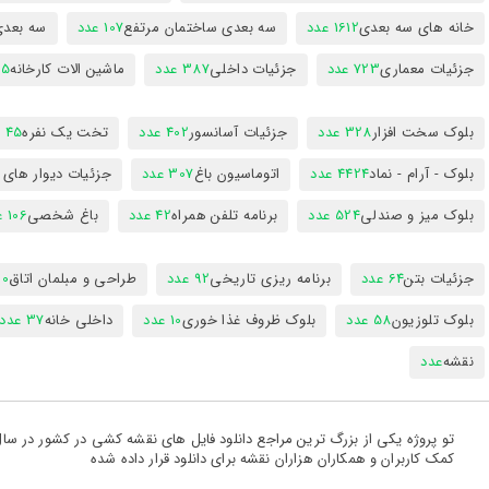
خانه های سه بعدی
1612 عدد
سه بعدی ساختمان مرتفع
107 عدد
سه بعد
جزئیات معماری
723 عدد
جزئیات داخلی
387 عدد
ماشین الات کارخانه
385
بلوک سخت افزار
328 عدد
جزئیات آسانسور
402 عدد
تخت یک نفره
45 عدد
بلوک - آرام - نماد
4424 عدد
اتوماسیون باغ
307 عدد
جزئیات دیوار های
بلوک میز و صندلی
524 عدد
برنامه تلفن همراه
42 عدد
باغ شخصی
106 عدد
جزئیات بتن
64 عدد
برنامه ریزی تاریخی
92 عدد
طراحی و مبلمان اتاق
300
بلوک تلوزیون
58 عدد
بلوک ظروف غذا خوری
10 عدد
داخلی خانه
37 عدد
نقشه
عدد
کمک کاربران و همکاران هزاران نقشه برای دانلود قرار داده شده