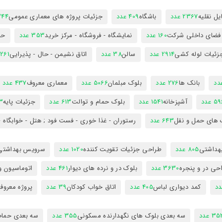
ل نقلیه
2367 عدد
باشگاه
409 عدد
جزئیات پروژه های معماری عمومی
344 ع
 فضای داخلی شرکت
160 عدد
نمایشگاه - فروشگاه - مرکز خرید
353 عدد
حم
زئیات لوله کشی
2914 عدد
سالن
38 عدد
اتاق نشیمن - حال - پذیرایی
261 عدد
بانک ها
276 عدد
بلوک مبلمان
5066 عدد
معماری معروف
437 عدد
5 عدد
آشپزخانه
1541 عدد
بلوک حمام و توالت
613 عدد
جزئیات پایه
63
 های حمل و نقل
643 عدد
رستوران - غذا خوری - فست فود ; هتل - خوابگاه -
هداشتی
805 عدد
طراحی جزئیات تقویت کننده
1020 عدد
سرویس بهداشتی
حی در و پنجره
3630 عدد
بلوک در و نرده های دیوار
461 عدد
اتوماسیون و
کمد دیواری لباس
405 عدد
اتاق خواب کودکان
39 عدد
پروژه معروف
3 عدد
سه بعدی بلوک های نگهدارنده مسکونی
355 عدد
سه بعدی حمام