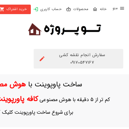
X
محصولات
حساب کاربری
خرید اشتراک
بستن
منو
محصولات
تهیه
اشتراک
سفارش انجام نقشه کشی
راهنما
09170547167
دانلود
ساخت پاوپوینت با
هوش مص
خرید
ها
کافه پاورپوی
کم تر از 5 دقیقه با هوش مصنوعی
حساب
برای شروع ساخت پاورپوینت کلیک ک
کاربری