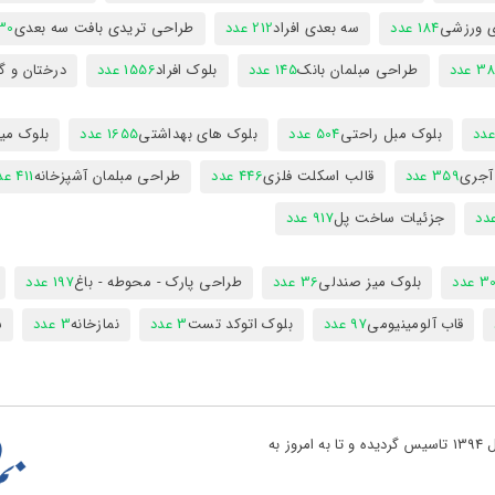
ی ورزشی
184 عدد
سه بعدی افراد
212 عدد
طراحی تریدی بافت سه بعدی
230 
 عدد
طراحی مبلمان بانک
145 عدد
بلوک افراد
1556 عدد
درختان و گ
بلوک مبل راحتی
504 عدد
بلوک های بهداشتی
1655 عدد
بلوک میز
 آجری
359 عدد
قالب اسکلت فلزی
446 عدد
طراحی مبلمان آشپزخانه
411 عدد
جزئیات ساخت پل
917 عدد
 عدد
بلوک میز صندلی
36 عدد
طراحی پارک - محوطه - باغ
197 عدد
قاب آلومینیومی
97 عدد
بلوک اتوکد تست
3 عدد
نمازخانه
3 عدد
س
تو پروژه یکی از بزرگ ترین مراجع دانلود فایل های نقشه کشی در کشور در سال 1394 تاسیس گردیده و تا به امروز به