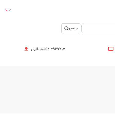
جستجو
7969703 دانلود فایل