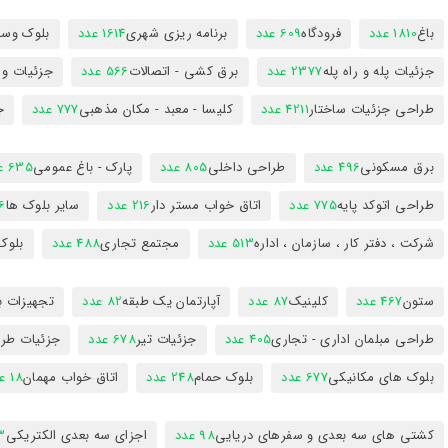
باغ
1810 عدد
فرودگاه
609 عدد
برنامه ریزی شهری
1614 عدد
بلوک وسای
جزئیات پله و راه پله
2377 عدد
برق کشی - اتصالات
566 عدد
جزئیات و
طراحی جزئیات ساختار
4211 عدد
کلیسا - معبد - مکان مذهبی
777 عدد
ج
برق مسکونی
496 عدد
طراحی داخلی
805 عدد
پارک - باغ عمومی
635 عدد
طراحی اتوکد پایه
775 عدد
اتاق خواب مستر دار
216 عدد
سایر بلوک ها
96
شرکت ، دفتر کار ، سازمان ، اداره
513 عدد
مجتمع تجاری
488 عدد
بلوک
ستون
467 عدد
کلینیک
87 عدد
آپارتمان یک طبقه
82 عدد
تجهیزات ب
طراحی مبلمان اداری - تجاری
405 عدد
جزئیات تیر
678 عدد
جزئیات طرا
بلوک های مکانیکی
677 عدد
بلوک حمام
248 عدد
اتاق خواب مهمان
18 عدد
کشتی های سه بعدی و سفرهای دریایی
98 عدد
اجزای سه بعدی الکتریکی
53