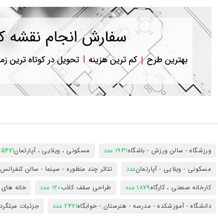
ورود
به
حساب
کاربری
ثبت
نام
بازیابی
رمز
عبور
علاقه
مندی
ها
ورزشگاه - سالن ورزش - باشگاه
1931 عدد
مسکونی ، ویلایی ، آپارتمان
25471 عد
مسکونی - ویلایی - آپارتمان
عدد
تئاتر چند منظوره - سینما - سالن کنفران
کارخانه صنعتی ، کارگاه
1879 عدد
طراحی سقف کاذب
120 عدد
خانه های 
دانشگاه - آموزشکده - مدرسه - هنرستان - خوابگاه
2471 عدد
جزئیات میلگرد