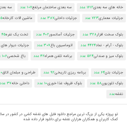
خانه های سه بعدی
1612 عدد
سه بعدی ساختمان مرتفع
107 عدد
سه بعد
جزئیات معماری
723 عدد
جزئیات داخلی
387 عدد
ماشین الات کارخانه
385
بلوک سخت افزار
328 عدد
جزئیات آسانسور
402 عدد
تخت یک نفره
45 عدد
بلوک - آرام - نماد
4424 عدد
اتوماسیون باغ
307 عدد
جزئیات دیوار های
بلوک میز و صندلی
524 عدد
برنامه تلفن همراه
42 عدد
باغ شخصی
106 عدد
جزئیات بتن
64 عدد
برنامه ریزی تاریخی
92 عدد
طراحی و مبلمان اتاق
300
بلوک تلوزیون
58 عدد
بلوک ظروف غذا خوری
10 عدد
داخلی خانه
37 عدد
نقشه
عدد
کمک کاربران و همکاران هزاران نقشه برای دانلود قرار داده شده