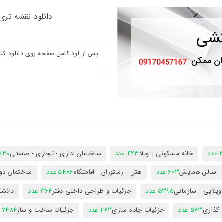
دانلود نقشه تری د
د
خانه مسکونی ، ویلا
423 عدد
ساختمان اداری - تجاری - صنعتی
7830 ع
س - سالن همایش
603 عدد
هتل - رستوران - اقامتگاه
5486 عدد
ساختمان دول
ویلایی - سازمانی
5395 عدد
جزئیات و طراحی داخلی دفتر
364 عدد
دانشگ
 گذاری
573 عدد
جزئیات جاده سازی
263 عدد
جزئیات ساخت و ساز
7484 عدد