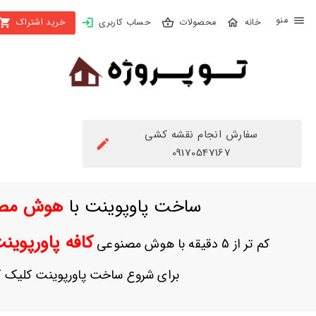
X
محصولات
حساب کاربری
خرید اشتراک
بستن
منو
محصولات
تهیه
اشتراک
سفارش انجام نقشه کشی
راهنما
09170547167
دانلود
ساخت پاوپوینت با
هوش مص
خرید
ها
کافه پاورپوی
کم تر از 5 دقیقه با هوش مصنوعی
حساب
برای شروع ساخت پاورپوینت کلیک ک
کاربری