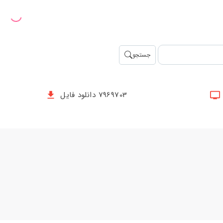
جستجو
7969703 دانلود فایل