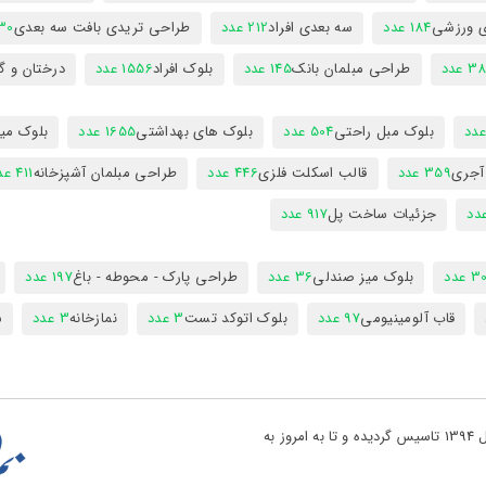
ی ورزشی
184 عدد
سه بعدی افراد
212 عدد
طراحی تریدی بافت سه بعدی
230 
 عدد
طراحی مبلمان بانک
145 عدد
بلوک افراد
1556 عدد
درختان و گ
بلوک مبل راحتی
504 عدد
بلوک های بهداشتی
1655 عدد
بلوک میز
 آجری
359 عدد
قالب اسکلت فلزی
446 عدد
طراحی مبلمان آشپزخانه
411 عدد
جزئیات ساخت پل
917 عدد
 عدد
بلوک میز صندلی
36 عدد
طراحی پارک - محوطه - باغ
197 عدد
قاب آلومینیومی
97 عدد
بلوک اتوکد تست
3 عدد
نمازخانه
3 عدد
س
تو پروژه یکی از بزرگ ترین مراجع دانلود فایل های نقشه کشی در کشور در سال 1394 تاسیس گردیده و تا به امروز به