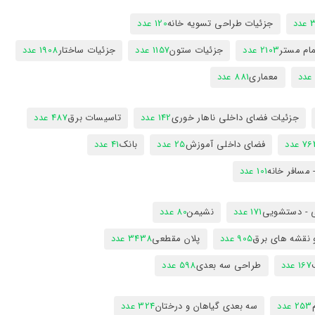
دد
جزئیات طراحی تسویه خانه
120 عدد
ام مستر
2103 عدد
جزئیات ستون
1157 عدد
جزئیات ساختار
1908 عدد
معماری
881 عدد
جزئیات فضای داخلی ناهار خوری
142 عدد
تاسیسات برق
487 عدد
7 عدد
فضای داخلی آموزش
25 عدد
بانک
41 عدد
 مسافر خانه
101 عدد
 - دستشویی
171 عدد
نشیمن
80 عدد
 نقشه های برق
905 عدد
پلان مقطعی
3438 عدد
167 عدد
طراحی سه بعدی
598 عدد
253 عدد
سه بعدی گیاهان و درختان
324 عدد