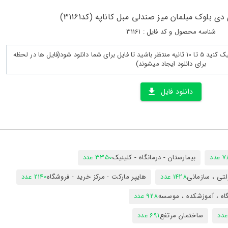
ی بلوک مبلمان میز صندلی مبل کاناپه (کد31161)
شناسه محصول و کد فایل : 31161
پس از لود کامل صفحه روی دانلود کلیک کنید 5 تا 10 ثانیه منتظر باشید تا فایل برای شما دانلود شود(فایل ها در لحظه
برای دانلود ایجاد میشوند)
دانلود فایل
دد
بیمارستان - درمانگاه - کلینیک
3350 عدد
تی ، سازمانی
1428 عدد
هایپر مارکت - مرکز خرید - فروشگاه
2140 عدد
اه ، آموزشکده ، موسسه
928 عدد
ساختمان مرتفع
691 عدد