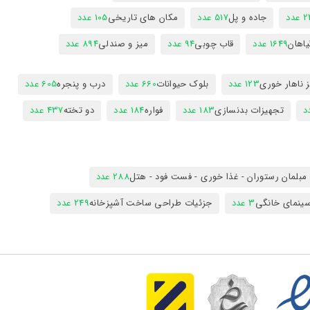
عدد
جاده و پل
517 عدد
مکان های تاریخی
105 عدد
یاهان
1649 عدد
قاب چوبی
94 عدد
میز و صندلی
894 عدد
 ناهار خوری
123 عدد
بلوک حیوانات
660 عدد
درب و پنجره
605 عدد
تجهیزات بدنسازی
183 عدد
فواره
184 عدد
دو تخته
437 عدد
مبلمان رستوران - غذا خوری - فست فود - هتل
288 عدد
ینمای خانگی
3 عدد
جزئیات طراحی ساخت آشپزخانه
249 عدد