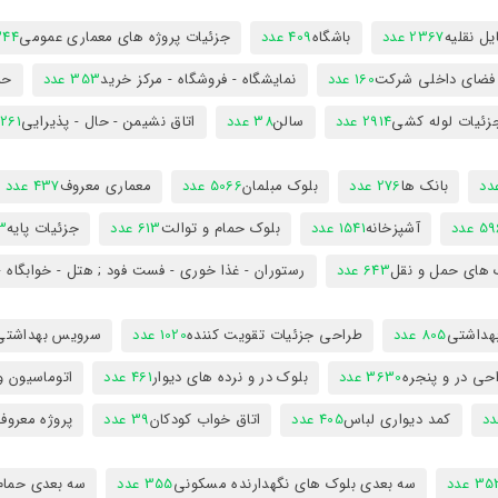
ل نقلیه
2367 عدد
باشگاه
409 عدد
جزئیات پروژه های معماری عمومی
344 ع
 فضای داخلی شرکت
160 عدد
نمایشگاه - فروشگاه - مرکز خرید
353 عدد
حم
زئیات لوله کشی
2914 عدد
سالن
38 عدد
اتاق نشیمن - حال - پذیرایی
261 عدد
بانک ها
276 عدد
بلوک مبلمان
5066 عدد
معماری معروف
437 عدد
5 عدد
آشپزخانه
1541 عدد
بلوک حمام و توالت
613 عدد
جزئیات پایه
63
 های حمل و نقل
643 عدد
رستوران - غذا خوری - فست فود ; هتل - خوابگاه -
هداشتی
805 عدد
طراحی جزئیات تقویت کننده
1020 عدد
سرویس بهداشتی
حی در و پنجره
3630 عدد
بلوک در و نرده های دیوار
461 عدد
اتوماسیون و
کمد دیواری لباس
405 عدد
اتاق خواب کودکان
39 عدد
پروژه معروف
3 عدد
سه بعدی بلوک های نگهدارنده مسکونی
355 عدد
سه بعدی حمام