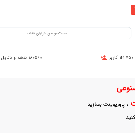
142750 کاربر
180560 نقشه و دتایل
نوعی
نت
، پاورپوینت بسازید
نید