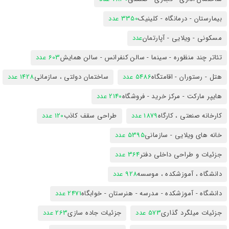
بیمارستان - درمانگاه - کلینیک
3350 عدد
مسکونی - ویلایی - آپارتمان
عدد
تئاتر چند منظوره - سینما - سالن کنفرانس - سالن همایش
603 عدد
هتل - رستوران - اقامتگاه
5486 عدد
ساختمان دولتی ، سازمانی
1428 عدد
هایپر مارکت - مرکز خرید - فروشگاه
2140 عدد
کارخانه صنعتی ، کارگاه
1879 عدد
طراحی سقف کاذب
120 عدد
خانه های ویلایی - سازمانی
5395 عدد
جزئیات و طراحی داخلی دفتر
364 عدد
دانشگاه ، آموزشکده ، موسسه
928 عدد
دانشگاه - آموزشکده - مدرسه - هنرستان - خوابگاه
2471 عدد
جزئیات میلگرد گذاری
573 عدد
جزئیات جاده سازی
263 عدد