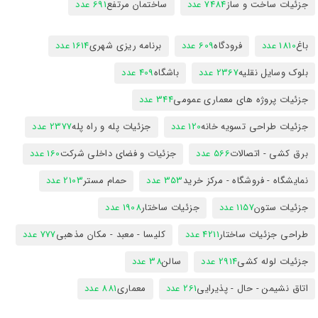
جزئیات ساخت و ساز
7484 عدد
ساختمان مرتفع
691 عدد
باغ
1810 عدد
فرودگاه
609 عدد
برنامه ریزی شهری
1614 عدد
بلوک وسایل نقلیه
2367 عدد
باشگاه
409 عدد
جزئیات پروژه های معماری عمومی
344 عدد
جزئیات طراحی تسویه خانه
120 عدد
جزئیات پله و راه پله
2377 عدد
برق کشی - اتصالات
566 عدد
جزئیات و فضای داخلی شرکت
160 عدد
نمایشگاه - فروشگاه - مرکز خرید
353 عدد
حمام مستر
2103 عدد
جزئیات ستون
1157 عدد
جزئیات ساختار
1908 عدد
طراحی جزئیات ساختار
4211 عدد
کلیسا - معبد - مکان مذهبی
777 عدد
جزئیات لوله کشی
2914 عدد
سالن
38 عدد
اتاق نشیمن - حال - پذیرایی
261 عدد
معماری
881 عدد