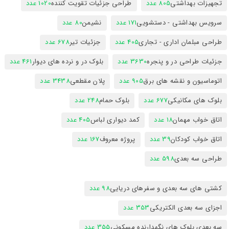
تجهیزات بهداشتی
805 عدد
طراحی جزئیات تقویت کننده
1020 عدد
سرویس بهداشتی - دستشویی
171 عدد
نشیمن
80 عدد
طراحی مبلمان اداری - تجاری
405 عدد
جزئیات تیر
678 عدد
جزئیات طراحی در و پنجره
3630 عدد
بلوک در و نرده های دیوار
461 عدد
اتوماسیون و نقشه های برق
905 عدد
پلان مقطعی
3438 عدد
بلوک های مکانیکی
677 عدد
بلوک حمام
248 عدد
اتاق خواب مهمان
18 عدد
کمد دیواری لباس
405 عدد
اتاق خواب کودکان
39 عدد
پروژه معروف
167 عدد
طراحی سه بعدی
598 عدد
کشتی های سه بعدی و سفرهای دریایی
98 عدد
اجزای سه بعدی الکتریکی
353 عدد
سه بعدی بلوک های نگهدارنده مسکونی
355 عدد