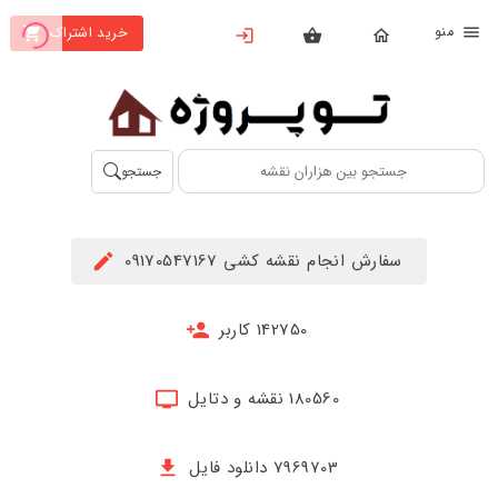
نو
خرید اشتراک
X
بستن
منو
محصولات
تهیه
جستجو
اشتراک
راهنما
سفارش انجام نقشه کشی 09170547167
دانلود
خرید
142750 کاربر
ها
180560 نقشه و دتایل
حساب
کاربری
7969703 دانلود فایل