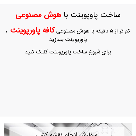
ورود
به
ساخت پاوپوینت با
هوش مصنوعی
حساب
کاربری
کافه پاورپوینت
کم تر از 5 دقیقه با هوش مصنوعی
،
ثبت
پاورپوینت بسازید
نام
بازیابی
برای شروع ساخت پاورپوینت کلیک کنید
رمز
عبور
علاقه
مندی
ها