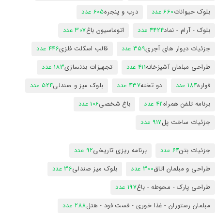
بلوک حیوانات
660 عدد
درب و پنجره
605 عدد
بلوک - آرام - نماد
4424 عدد
اتوماسیون باغ
307 عدد
جزئیات دیوار های آجری
359 عدد
قالب اسکلت فلزی
446 عدد
طراحی مبلمان آشپزخانه
411 عدد
تجهیزات بدنسازی
183 عدد
فواره
184 عدد
دو تخته
437 عدد
بلوک میز و صندلی
524 عدد
برنامه تلفن همراه
42 عدد
باغ شخصی
106 عدد
جزئیات ساخت پل
917 عدد
جزئیات بتن
64 عدد
برنامه ریزی تاریخی
92 عدد
طراحی و مبلمان اتاق
300 عدد
بلوک میز صندلی
36 عدد
طراحی پارک - محوطه - باغ
197 عدد
مبلمان رستوران - غذا خوری - فست فود - هتل
288 عدد