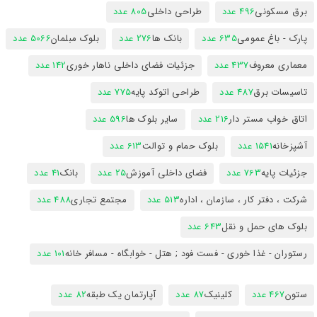
برق مسکونی
496 عدد
طراحی داخلی
805 عدد
پارک - باغ عمومی
635 عدد
بانک ها
276 عدد
بلوک مبلمان
5066 عدد
معماری معروف
437 عدد
جزئیات فضای داخلی ناهار خوری
142 عدد
تاسیسات برق
487 عدد
طراحی اتوکد پایه
775 عدد
اتاق خواب مستر دار
216 عدد
سایر بلوک ها
596 عدد
آشپزخانه
1541 عدد
بلوک حمام و توالت
613 عدد
جزئیات پایه
763 عدد
فضای داخلی آموزش
25 عدد
بانک
41 عدد
شرکت ، دفتر کار ، سازمان ، اداره
513 عدد
مجتمع تجاری
488 عدد
بلوک های حمل و نقل
643 عدد
رستوران - غذا خوری - فست فود ; هتل - خوابگاه - مسافر خانه
101 عدد
ستون
467 عدد
کلینیک
87 عدد
آپارتمان یک طبقه
82 عدد