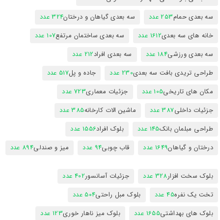
سه بعدی حمام
253 عدد
سه بعدی گیاهان و درختان
324 عدد
خانه های سه بعدی
1612 عدد
سه بعدی ساختمان مرتفع
107 عدد
سه بعدی ورزشی
184 عدد
سه بعدی افراد
212 عدد
طراحی تریدی بافت سه بعدی
230 عدد
جاده و پل
517 عدد
مکان های تاریخی
105 عدد
جزئیات معماری
723 عدد
جزئیات داخلی
387 عدد
ماشین الات کارخانه
385 عدد
طراحی مبلمان بانک
145 عدد
بلوک افراد
1556 عدد
درختان و گیاهان
1649 عدد
قاب چوبی
94 عدد
میز و صندلی
894 عدد
بلوک سخت افزار
328 عدد
جزئیات آسانسور
402 عدد
تخت یک نفره
45 عدد
بلوک مبل راحتی
504 عدد
بلوک های بهداشتی
1655 عدد
بلوک میز ناهار خوری
123 عدد