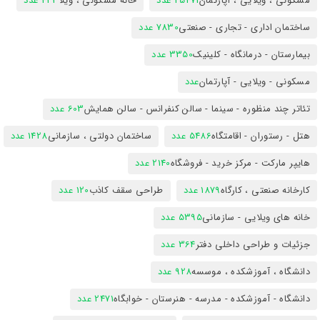
مسکونی ، ویلایی ، آپارتمان
25471 عدد
خانه مسکونی ، ویلا
423 عدد
ساختمان اداری - تجاری - صنعتی
7830 عدد
بیمارستان - درمانگاه - کلینیک
3350 عدد
مسکونی - ویلایی - آپارتمان
عدد
تئاتر چند منظوره - سینما - سالن کنفرانس - سالن همایش
603 عدد
هتل - رستوران - اقامتگاه
5486 عدد
ساختمان دولتی ، سازمانی
1428 عدد
هایپر مارکت - مرکز خرید - فروشگاه
2140 عدد
کارخانه صنعتی ، کارگاه
1879 عدد
طراحی سقف کاذب
120 عدد
خانه های ویلایی - سازمانی
5395 عدد
جزئیات و طراحی داخلی دفتر
364 عدد
دانشگاه ، آموزشکده ، موسسه
928 عدد
دانشگاه - آموزشکده - مدرسه - هنرستان - خوابگاه
2471 عدد