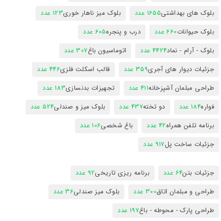
بلوک های بهداشتی
1655 عدد
بلوک میز ناهار خوری
123 عدد
بلوک حیوانات
660 عدد
درب و پنجره
605 عدد
بلوک - آرام - نماد
4424 عدد
اتوماسیون باغ
307 عدد
جزئیات دیوار های آجری
359 عدد
قالب اسکلت فلزی
446 عدد
طراحی مبلمان آشپزخانه
411 عدد
تجهیزات بدنسازی
183 عدد
فواره
184 عدد
دو تخته
437 عدد
بلوک میز و صندلی
524 عدد
برنامه تلفن همراه
42 عدد
باغ شخصی
106 عدد
جزئیات ساخت پل
917 عدد
جزئیات بتن
64 عدد
برنامه ریزی تاریخی
92 عدد
طراحی و مبلمان اتاق
300 عدد
بلوک میز صندلی
36 عدد
طراحی پارک - محوطه - باغ
197 عدد