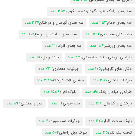
سه بعدی بلوک های نگهدارنده مسکونی
355 عدد
سه بعدی حمام
253 عدد
سه بعدی گیاهان و درختان
324 عدد
خانه های سه بعدی
1612 عدد
سه بعدی ساختمان مرتفع
107 عدد
سه بعدی ورزشی
184 عدد
سه بعدی افراد
212 عدد
طراحی تریدی بافت سه بعدی
230 عدد
جاده و پل
517 عدد
مکان های تاریخی
105 عدد
جزئیات معماری
723 عدد
جزئیات داخلی
387 عدد
ماشین الات کارخانه
385 عدد
طراحی مبلمان بانک
145 عدد
بلوک افراد
1556 عدد
درختان و گیاهان
1649 عدد
قاب چوبی
94 عدد
میز و صندلی
894 عدد
بلوک سخت افزار
328 عدد
جزئیات آسانسور
402 عدد
تخت یک نفره
45 عدد
بلوک مبل راحتی
504 عدد