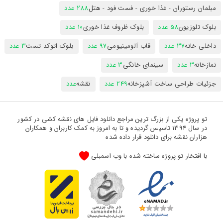
مبلمان رستوران - غذا خوری - فست فود - هتل
288 عدد
بلوک تلوزیون
58 عدد
بلوک ظروف غذا خوری
10 عدد
داخلی خانه
37 عدد
قاب آلومینیومی
97 عدد
بلوک اتوکد تست
3 عدد
نمازخانه
3 عدد
سینمای خانگی
3 عدد
جزئیات طراحی ساخت آشپزخانه
249 عدد
نقشه
عدد
تو پروژه یکی از بزرگ ترین مراجع دانلود فایل های نقشه کشی در کشور
در سال 1394 تاسیس گردیده و تا به امروز به کمک کاربران و همکاران
هزاران نقشه برای دانلود قرار داده شده
با افتخار تو پروژه ساخته شده با وب اسمبلی