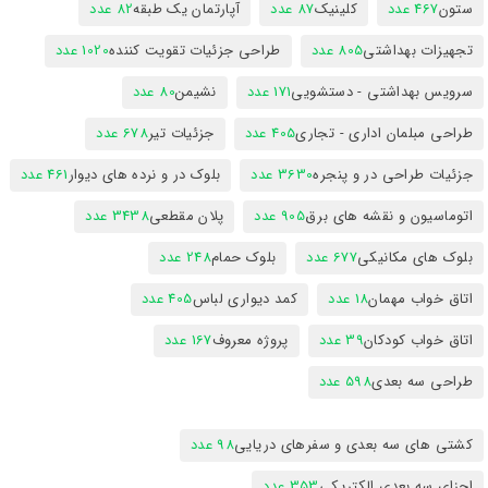
ستون
467 عدد
کلینیک
87 عدد
آپارتمان یک طبقه
82 عدد
تجهیزات بهداشتی
805 عدد
طراحی جزئیات تقویت کننده
1020 عدد
سرویس بهداشتی - دستشویی
171 عدد
نشیمن
80 عدد
طراحی مبلمان اداری - تجاری
405 عدد
جزئیات تیر
678 عدد
جزئیات طراحی در و پنجره
3630 عدد
بلوک در و نرده های دیوار
461 عدد
اتوماسیون و نقشه های برق
905 عدد
پلان مقطعی
3438 عدد
بلوک های مکانیکی
677 عدد
بلوک حمام
248 عدد
اتاق خواب مهمان
18 عدد
کمد دیواری لباس
405 عدد
اتاق خواب کودکان
39 عدد
پروژه معروف
167 عدد
طراحی سه بعدی
598 عدد
کشتی های سه بعدی و سفرهای دریایی
98 عدد
اجزای سه بعدی الکتریکی
353 عدد