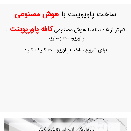
ورود
به
ساخت پاوپوینت با
هوش مصنوعی
حساب
کاربری
کافه پاورپوینت
کم تر از 5 دقیقه با هوش مصنوعی
،
ثبت
پاورپوینت بسازید
نام
بازیابی
برای شروع ساخت پاورپوینت کلیک کنید
رمز
عبور
علاقه
مندی
ها