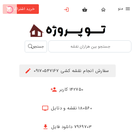
نو
خرید اشتراک
X
بستن
منو
محصولات
تهیه
جستجو
اشتراک
راهنما
سفارش انجام نقشه کشی 09170547167
دانلود
خرید
142750 کاربر
ها
180560 نقشه و دتایل
حساب
کاربری
7969703 دانلود فایل