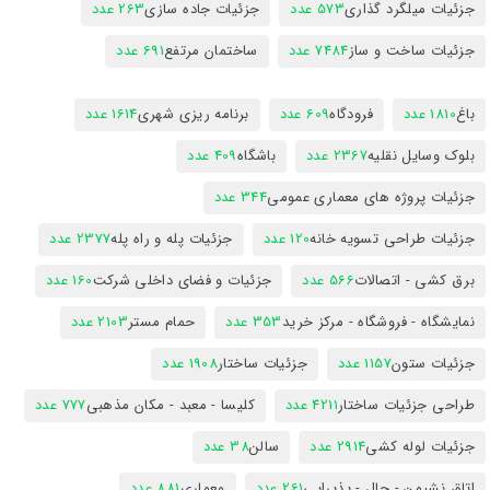
جزئیات میلگرد گذاری
573 عدد
جزئیات جاده سازی
263 عدد
جزئیات ساخت و ساز
7484 عدد
ساختمان مرتفع
691 عدد
باغ
1810 عدد
فرودگاه
609 عدد
برنامه ریزی شهری
1614 عدد
بلوک وسایل نقلیه
2367 عدد
باشگاه
409 عدد
جزئیات پروژه های معماری عمومی
344 عدد
جزئیات طراحی تسویه خانه
120 عدد
جزئیات پله و راه پله
2377 عدد
برق کشی - اتصالات
566 عدد
جزئیات و فضای داخلی شرکت
160 عدد
نمایشگاه - فروشگاه - مرکز خرید
353 عدد
حمام مستر
2103 عدد
جزئیات ستون
1157 عدد
جزئیات ساختار
1908 عدد
طراحی جزئیات ساختار
4211 عدد
کلیسا - معبد - مکان مذهبی
777 عدد
جزئیات لوله کشی
2914 عدد
سالن
38 عدد
اتاق نشیمن - حال - پذیرایی
261 عدد
معماری
881 عدد