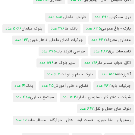
برق مسکونی
496 عدد
طراحی داخلی
805 عدد
پارک - باغ عمومی
635 عدد
بانک ها
276 عدد
بلوک مبلمان
5066 عدد
معماری معروف
437 عدد
جزئیات فضای داخلی ناهار خوری
142 عدد
تاسیسات برق
487 عدد
طراحی اتوکد پایه
775 عدد
اتاق خواب مستر دار
216 عدد
سایر بلوک ها
596 عدد
آشپزخانه
1541 عدد
بلوک حمام و توالت
613 عدد
جزئیات پایه
763 عدد
فضای داخلی آموزش
25 عدد
بانک
41 عدد
شرکت ، دفتر کار ، سازمان ، اداره
513 عدد
مجتمع تجاری
488 عدد
بلوک های حمل و نقل
643 عدد
رستوران - غذا خوری - فست فود ; هتل - خوابگاه - مسافر خانه
101 عدد