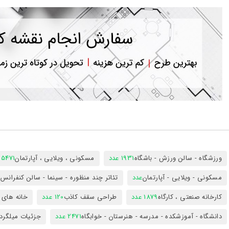
ورود
به
حساب
کاربری
ثبت
نام
بازیابی
رمز
عبور
علاقه
مندی
ها
ورزشگاه - سالن ورزش - باشگاه
1931 عدد
مسکونی ، ویلایی ، آپارتمان
25471 عد
مسکونی - ویلایی - آپارتمان
عدد
تئاتر چند منظوره - سینما - سالن کنفران
کارخانه صنعتی ، کارگاه
1879 عدد
طراحی سقف کاذب
120 عدد
خانه های 
دانشگاه - آموزشکده - مدرسه - هنرستان - خوابگاه
2471 عدد
جزئیات میلگرد