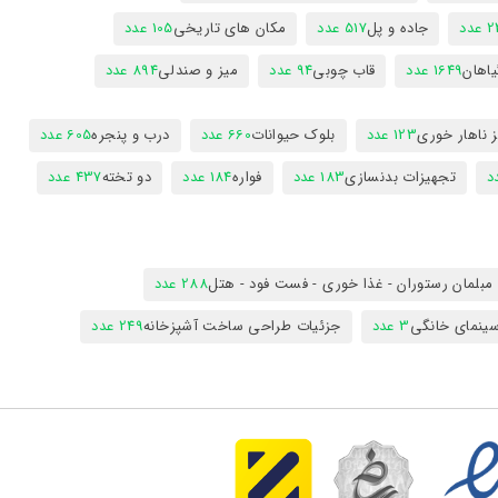
عدد
جاده و پل
517 عدد
مکان های تاریخی
105 عدد
یاهان
1649 عدد
قاب چوبی
94 عدد
میز و صندلی
894 عدد
 ناهار خوری
123 عدد
بلوک حیوانات
660 عدد
درب و پنجره
605 عدد
تجهیزات بدنسازی
183 عدد
فواره
184 عدد
دو تخته
437 عدد
مبلمان رستوران - غذا خوری - فست فود - هتل
288 عدد
ینمای خانگی
3 عدد
جزئیات طراحی ساخت آشپزخانه
249 عدد