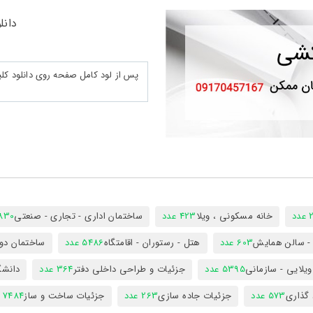
دانلو
د
خانه مسکونی ، ویلا
423 عدد
ساختمان اداری - تجاری - صنعتی
7830 ع
س - سالن همایش
603 عدد
هتل - رستوران - اقامتگاه
5486 عدد
ساختمان دول
ویلایی - سازمانی
5395 عدد
جزئیات و طراحی داخلی دفتر
364 عدد
دانشگ
 گذاری
573 عدد
جزئیات جاده سازی
263 عدد
جزئیات ساخت و ساز
7484 عدد