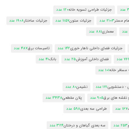
دد
جزئیات طراحی تسویه خانه
120 عدد
ام مستر
2103 عدد
جزئیات ستون
1157 عدد
جزئیات ساختار
1908 عدد
معماری
881 عدد
جزئیات فضای داخلی ناهار خوری
142 عدد
تاسیسات برق
487 عدد
7 عدد
فضای داخلی آموزش
25 عدد
بانک
41 عدد
 مسافر خانه
101 عدد
 - دستشویی
171 عدد
نشیمن
80 عدد
 نقشه های برق
905 عدد
پلان مقطعی
3438 عدد
167 عدد
طراحی سه بعدی
598 عدد
253 عدد
سه بعدی گیاهان و درختان
324 عدد