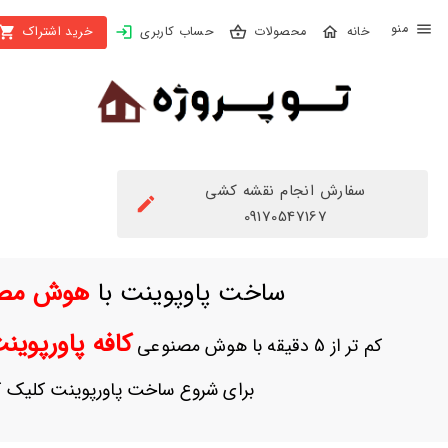
X
محصولات
حساب کاربری
خرید اشتراک
بستن
منو
محصولات
تهیه
اشتراک
سفارش انجام نقشه کشی
راهنما
09170547167
دانلود
ساخت پاوپوینت با
هوش مص
خرید
ها
کافه پاورپوی
کم تر از 5 دقیقه با هوش مصنوعی
حساب
برای شروع ساخت پاورپوینت کلیک ک
کاربری