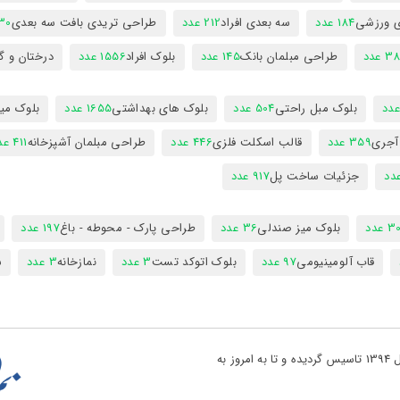
ی ورزشی
184 عدد
سه بعدی افراد
212 عدد
طراحی تریدی بافت سه بعدی
230 
 عدد
طراحی مبلمان بانک
145 عدد
بلوک افراد
1556 عدد
درختان و گ
بلوک مبل راحتی
504 عدد
بلوک های بهداشتی
1655 عدد
بلوک میز
 آجری
359 عدد
قالب اسکلت فلزی
446 عدد
طراحی مبلمان آشپزخانه
411 عدد
جزئیات ساخت پل
917 عدد
 عدد
بلوک میز صندلی
36 عدد
طراحی پارک - محوطه - باغ
197 عدد
قاب آلومینیومی
97 عدد
بلوک اتوکد تست
3 عدد
نمازخانه
3 عدد
س
تو پروژه یکی از بزرگ ترین مراجع دانلود فایل های نقشه کشی در کشور در سال 1394 تاسیس گردیده و تا به امروز به