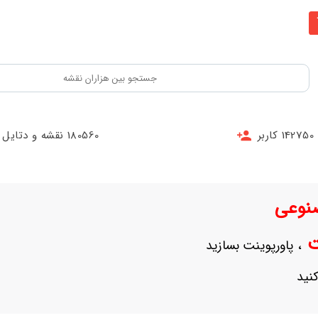
142750 کاربر
180560 نقشه و دتایل
نوعی
نت
، پاورپوینت بسازید
نید