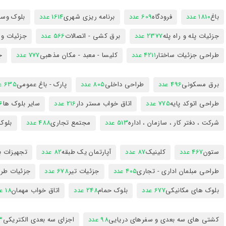
باغ
1810 عدد
فرودگاه
609 عدد
برنامه ریزی شهری
1614 عدد
بلوک وسای
جزئیات پله و راه پله
2377 عدد
برق کشی - اتصالات
566 عدد
جزئیات و
طراحی جزئیات ساختار
4211 عدد
کلیسا - معبد - مکان مذهبی
777 عدد
ج
برق مسکونی
496 عدد
طراحی داخلی
805 عدد
پارک - باغ عمومی
635 عدد
طراحی اتوکد پایه
775 عدد
اتاق خواب مستر دار
216 عدد
سایر بلوک ها
96
شرکت ، دفتر کار ، سازمان ، اداره
513 عدد
مجتمع تجاری
488 عدد
بلوک
ستون
467 عدد
کلینیک
87 عدد
آپارتمان یک طبقه
82 عدد
تجهیزات ب
طراحی مبلمان اداری - تجاری
405 عدد
جزئیات تیر
678 عدد
جزئیات طرا
بلوک های مکانیکی
677 عدد
بلوک حمام
248 عدد
اتاق خواب مهمان
18 عدد
کشتی های سه بعدی و سفرهای دریایی
98 عدد
اجزای سه بعدی الکتریکی
53