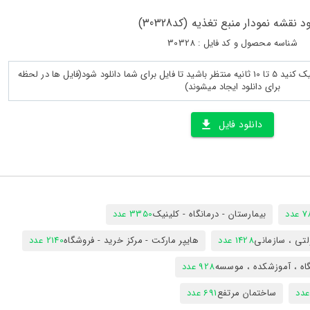
د نقشه نمودار منبع تغذیه (کد30328)
شناسه محصول و کد فایل : 30328
پس از لود کامل صفحه روی دانلود کلیک کنید 5 تا 10 ثانیه منتظر باشید تا فایل برای شما دانلود شود(فایل ها در لحظه
برای دانلود ایجاد میشوند)
دانلود فایل
دد
بیمارستان - درمانگاه - کلینیک
3350 عدد
تی ، سازمانی
1428 عدد
هایپر مارکت - مرکز خرید - فروشگاه
2140 عدد
اه ، آموزشکده ، موسسه
928 عدد
ساختمان مرتفع
691 عدد