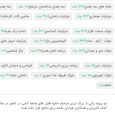
خانه های سه بعدی
1612 عدد
سه بعدی ساختمان مرتفع
107 عدد
سه بعد
جزئیات معماری
723 عدد
جزئیات داخلی
387 عدد
ماشین الات کارخانه
385
بلوک سخت افزار
328 عدد
جزئیات آسانسور
402 عدد
تخت یک نفره
45 عدد
بلوک - آرام - نماد
4424 عدد
اتوماسیون باغ
307 عدد
جزئیات دیوار های
بلوک میز و صندلی
524 عدد
برنامه تلفن همراه
42 عدد
باغ شخصی
106 عدد
جزئیات بتن
64 عدد
برنامه ریزی تاریخی
92 عدد
طراحی و مبلمان اتاق
300
بلوک تلوزیون
58 عدد
بلوک ظروف غذا خوری
10 عدد
داخلی خانه
37 عدد
نقشه
عدد
کمک کاربران و همکاران هزاران نقشه برای دانلود قرار داده شده