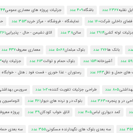
ل نقلیه
2367 عدد
باشگاه
409 عدد
جزئیات پروژه های معماری عمومی
344 ع
 فضای داخلی شرکت
160 عدد
نمایشگاه - فروشگاه - مرکز خرید
353 عدد
حم
زئیات لوله کشی
2914 عدد
سالن
38 عدد
اتاق نشیمن - حال - پذیرایی
261 عدد
بانک ها
276 عدد
بلوک مبلمان
5066 عدد
معماری معروف
437 عدد
5 عدد
آشپزخانه
1541 عدد
بلوک حمام و توالت
613 عدد
جزئیات پایه
63
 های حمل و نقل
643 عدد
رستوران - غذا خوری - فست فود ; هتل - خوابگاه -
هداشتی
805 عدد
طراحی جزئیات تقویت کننده
1020 عدد
سرویس بهداشتی
حی در و پنجره
3630 عدد
بلوک در و نرده های دیوار
461 عدد
اتوماسیون و
کمد دیواری لباس
405 عدد
اتاق خواب کودکان
39 عدد
پروژه معروف
3 عدد
سه بعدی بلوک های نگهدارنده مسکونی
355 عدد
سه بعدی حمام