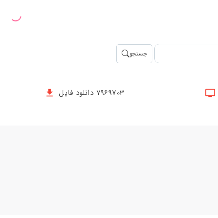
جستجو
7969703 دانلود فایل