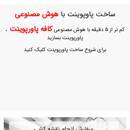
ورود
به
ساخت پاوپوینت با
هوش مصنوعی
حساب
کاربری
کافه پاورپوینت
کم تر از 5 دقیقه با هوش مصنوعی
،
ثبت
پاورپوینت بسازید
نام
بازیابی
برای شروع ساخت پاورپوینت کلیک کنید
رمز
عبور
علاقه
مندی
ها