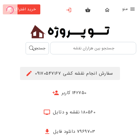
نو
خرید اشتراک
X
بستن
منو
محصولات
تهیه
جستجو
اشتراک
راهنما
سفارش انجام نقشه کشی 09170547167
دانلود
خرید
142750 کاربر
ها
180560 نقشه و دتایل
حساب
کاربری
7969703 دانلود فایل