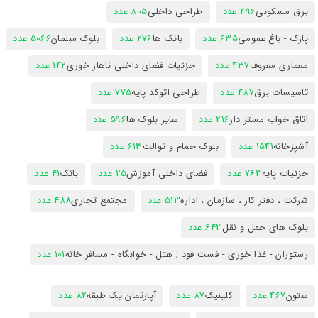
برق مسکونی
496 عدد
طراحی داخلی
805 عدد
پارک - باغ عمومی
635 عدد
بانک ها
276 عدد
بلوک مبلمان
5066 عدد
معماری معروف
437 عدد
جزئیات فضای داخلی ناهار خوری
142 عدد
تاسیسات برق
487 عدد
طراحی اتوکد پایه
775 عدد
اتاق خواب مستر دار
216 عدد
سایر بلوک ها
596 عدد
آشپزخانه
1541 عدد
بلوک حمام و توالت
613 عدد
جزئیات پایه
763 عدد
فضای داخلی آموزش
25 عدد
بانک
41 عدد
شرکت ، دفتر کار ، سازمان ، اداره
513 عدد
مجتمع تجاری
488 عدد
بلوک های حمل و نقل
643 عدد
رستوران - غذا خوری - فست فود ; هتل - خوابگاه - مسافر خانه
101 عدد
ستون
467 عدد
کلینیک
87 عدد
آپارتمان یک طبقه
82 عدد