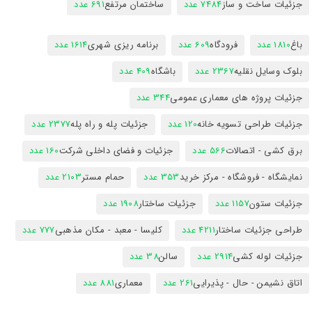
جزئیات ساخت و ساز
7484 عدد
ساختمان مرتفع
691 عدد
باغ
1810 عدد
فرودگاه
609 عدد
برنامه ریزی شهری
1614 عدد
بلوک وسایل نقلیه
2367 عدد
باشگاه
409 عدد
جزئیات پروژه های معماری عمومی
344 عدد
جزئیات طراحی تسویه خانه
120 عدد
جزئیات پله و راه پله
2377 عدد
برق کشی - اتصالات
566 عدد
جزئیات و فضای داخلی شرکت
160 عدد
نمایشگاه - فروشگاه - مرکز خرید
353 عدد
حمام مستر
2103 عدد
جزئیات ستون
1157 عدد
جزئیات ساختار
1908 عدد
طراحی جزئیات ساختار
4211 عدد
کلیسا - معبد - مکان مذهبی
777 عدد
جزئیات لوله کشی
2914 عدد
سالن
38 عدد
اتاق نشیمن - حال - پذیرایی
261 عدد
معماری
881 عدد