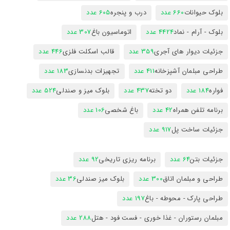
بلوک حیوانات
660 عدد
درب و پنجره
605 عدد
بلوک - آرام - نماد
4424 عدد
اتوماسیون باغ
307 عدد
جزئیات دیوار های آجری
359 عدد
قالب اسکلت فلزی
446 عدد
طراحی مبلمان آشپزخانه
411 عدد
تجهیزات بدنسازی
183 عدد
فواره
184 عدد
دو تخته
437 عدد
بلوک میز و صندلی
524 عدد
برنامه تلفن همراه
42 عدد
باغ شخصی
106 عدد
جزئیات ساخت پل
917 عدد
جزئیات بتن
64 عدد
برنامه ریزی تاریخی
92 عدد
طراحی و مبلمان اتاق
300 عدد
بلوک میز صندلی
36 عدد
طراحی پارک - محوطه - باغ
197 عدد
مبلمان رستوران - غذا خوری - فست فود - هتل
288 عدد