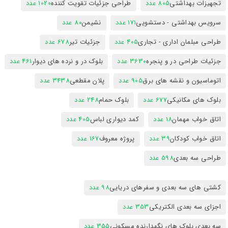
تجهیزات بهداشتی
805 عدد
طراحی جزئیات تقویت کننده
1020 عدد
سرویس بهداشتی - دستشویی
171 عدد
نشیمن
80 عدد
طراحی مبلمان اداری - تجاری
405 عدد
جزئیات تیر
678 عدد
جزئیات طراحی در و پنجره
3630 عدد
بلوک در و نرده های دیوار
461 عدد
اتوماسیون و نقشه های برق
905 عدد
پلان مقطعی
3438 عدد
بلوک های مکانیکی
677 عدد
بلوک حمام
248 عدد
اتاق خواب مهمان
18 عدد
کمد دیواری لباس
405 عدد
اتاق خواب کودکان
39 عدد
پروژه معروف
167 عدد
طراحی سه بعدی
598 عدد
کشتی های سه بعدی و سفرهای دریایی
98 عدد
اجزای سه بعدی الکتریکی
353 عدد
سه بعدی بلوک های نگهدارنده مسکونی
355 عدد