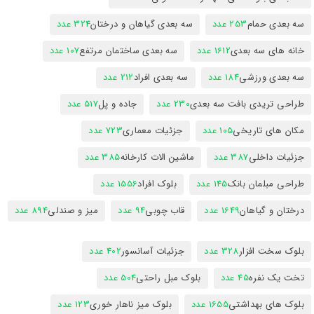
سه بعدی حمام
253 عدد
سه بعدی گیاهان و درختان
324 عدد
خانه های سه بعدی
1612 عدد
سه بعدی ساختمان مرتفع
107 عدد
سه بعدی ورزشی
184 عدد
سه بعدی افراد
212 عدد
طراحی تریدی بافت سه بعدی
230 عدد
جاده و پل
517 عدد
مکان های تاریخی
105 عدد
جزئیات معماری
723 عدد
جزئیات داخلی
387 عدد
ماشین الات کارخانه
385 عدد
طراحی مبلمان بانک
145 عدد
بلوک افراد
1556 عدد
درختان و گیاهان
1649 عدد
قاب چوبی
94 عدد
میز و صندلی
894 عدد
بلوک سخت افزار
328 عدد
جزئیات آسانسور
402 عدد
تخت یک نفره
45 عدد
بلوک مبل راحتی
504 عدد
بلوک های بهداشتی
1655 عدد
بلوک میز ناهار خوری
123 عدد