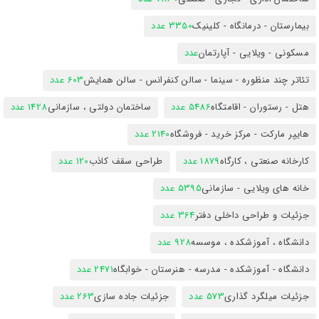
بیمارستان - درمانگاه - کلینیک
3350 عدد
مسکونی - ویلایی - آپارتمان
عدد
تئاتر چند منظوره - سینما - سالن کنفرانس - سالن همایش
603 عدد
هتل - رستوران - اقامتگاه
5486 عدد
ساختمان دولتی ، سازمانی
1428 عدد
هایپر مارکت - مرکز خرید - فروشگاه
2140 عدد
کارخانه صنعتی ، کارگاه
1879 عدد
طراحی سقف کاذب
120 عدد
خانه های ویلایی - سازمانی
5395 عدد
جزئیات و طراحی داخلی دفتر
364 عدد
دانشگاه ، آموزشکده ، موسسه
928 عدد
دانشگاه - آموزشکده - مدرسه - هنرستان - خوابگاه
2471 عدد
جزئیات میلگرد گذاری
573 عدد
جزئیات جاده سازی
263 عدد