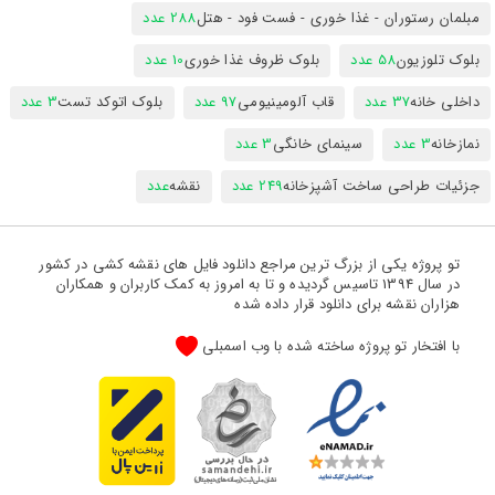
مبلمان رستوران - غذا خوری - فست فود - هتل
288 عدد
بلوک تلوزیون
58 عدد
بلوک ظروف غذا خوری
10 عدد
داخلی خانه
37 عدد
قاب آلومینیومی
97 عدد
بلوک اتوکد تست
3 عدد
نمازخانه
3 عدد
سینمای خانگی
3 عدد
جزئیات طراحی ساخت آشپزخانه
249 عدد
نقشه
عدد
تو پروژه یکی از بزرگ ترین مراجع دانلود فایل های نقشه کشی در کشور
در سال 1394 تاسیس گردیده و تا به امروز به کمک کاربران و همکاران
هزاران نقشه برای دانلود قرار داده شده
با افتخار تو پروژه ساخته شده با وب اسمبلی