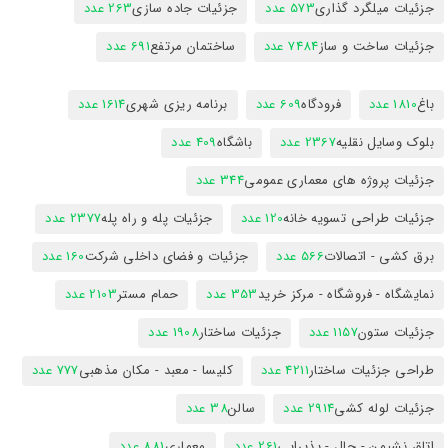
جزئیات میلگرد گذاری
573 عدد
جزئیات جاده سازی
263 عدد
جزئیات ساخت و ساز
7484 عدد
ساختمان مرتفع
691 عدد
باغ
1810 عدد
فرودگاه
609 عدد
برنامه ریزی شهری
1614 عدد
بلوک وسایل نقلیه
2367 عدد
باشگاه
409 عدد
جزئیات پروژه های معماری عمومی
344 عدد
جزئیات طراحی تسویه خانه
120 عدد
جزئیات پله و راه پله
2377 عدد
برق کشی - اتصالات
566 عدد
جزئیات و فضای داخلی شرکت
160 عدد
نمایشگاه - فروشگاه - مرکز خرید
353 عدد
حمام مستر
2103 عدد
جزئیات ستون
1157 عدد
جزئیات ساختار
1908 عدد
طراحی جزئیات ساختار
4211 عدد
کلیسا - معبد - مکان مذهبی
777 عدد
جزئیات لوله کشی
2914 عدد
سالن
38 عدد
اتاق نشیمن - حال - پذیرایی
261 عدد
معماری
881 عدد