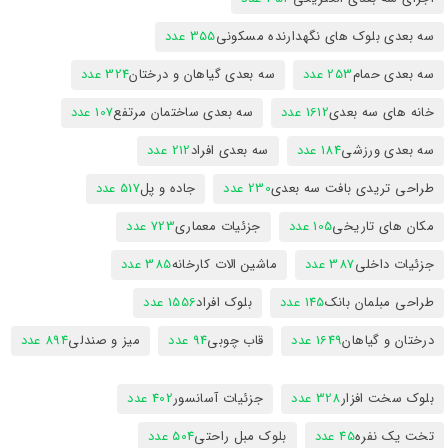
سه بعدی بلوک های نگهدارنده مسکونی
355 عدد
سه بعدی حمام
253 عدد
سه بعدی گیاهان و درختان
324 عدد
خانه های سه بعدی
1612 عدد
سه بعدی ساختمان مرتفع
107 عدد
سه بعدی ورزشی
184 عدد
سه بعدی افراد
212 عدد
طراحی تریدی بافت سه بعدی
230 عدد
جاده و پل
517 عدد
مکان های تاریخی
105 عدد
جزئیات معماری
723 عدد
جزئیات داخلی
387 عدد
ماشین الات کارخانه
385 عدد
طراحی مبلمان بانک
145 عدد
بلوک افراد
1556 عدد
درختان و گیاهان
1649 عدد
قاب چوبی
94 عدد
میز و صندلی
894 عدد
بلوک سخت افزار
328 عدد
جزئیات آسانسور
402 عدد
تخت یک نفره
45 عدد
بلوک مبل راحتی
504 عدد