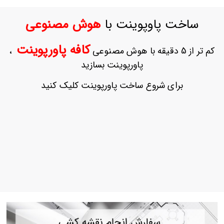
ورود
به
ساخت پاوپوینت با
هوش مصنوعی
حساب
کاربری
کافه پاورپوینت
کم تر از 5 دقیقه با هوش مصنوعی
،
ثبت
پاورپوینت بسازید
نام
بازیابی
برای شروع ساخت پاورپوینت کلیک کنید
رمز
عبور
علاقه
مندی
ها