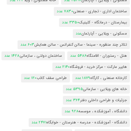
مسکونی ، ویلایی ، آپارتمان
25471 عدد
خانه مسکونی ، ویلا
423 عدد
ساختمان اداری - تجاری - صنعتی
7830 عدد
بیمارستان - درمانگاه - کلینیک
3350 عدد
مسکونی - ویلایی - آپارتمان
عدد
تئاتر چند منظوره - سینما - سالن کنفرانس - سالن همایش
603 عدد
هتل - رستوران - اقامتگاه
5486 عدد
ساختمان دولتی ، سازمانی
1428 عدد
هایپر مارکت - مرکز خرید - فروشگاه
2140 عدد
کارخانه صنعتی ، کارگاه
1879 عدد
طراحی سقف کاذب
120 عدد
خانه های ویلایی - سازمانی
5395 عدد
جزئیات و طراحی داخلی دفتر
364 عدد
دانشگاه ، آموزشکده ، موسسه
928 عدد
دانشگاه - آموزشکده - مدرسه - هنرستان - خوابگاه
2471 عدد