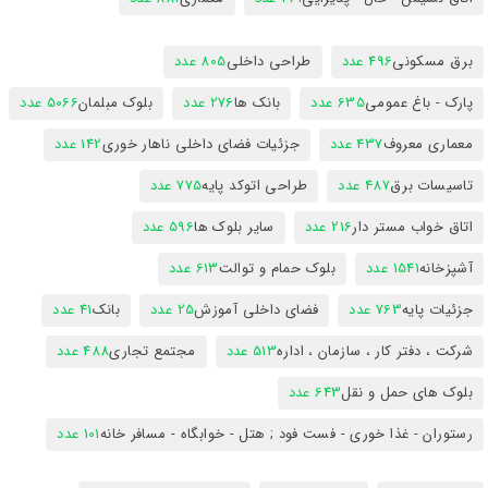
برق مسکونی
496 عدد
طراحی داخلی
805 عدد
پارک - باغ عمومی
635 عدد
بانک ها
276 عدد
بلوک مبلمان
5066 عدد
معماری معروف
437 عدد
جزئیات فضای داخلی ناهار خوری
142 عدد
تاسیسات برق
487 عدد
طراحی اتوکد پایه
775 عدد
اتاق خواب مستر دار
216 عدد
سایر بلوک ها
596 عدد
آشپزخانه
1541 عدد
بلوک حمام و توالت
613 عدد
جزئیات پایه
763 عدد
فضای داخلی آموزش
25 عدد
بانک
41 عدد
شرکت ، دفتر کار ، سازمان ، اداره
513 عدد
مجتمع تجاری
488 عدد
بلوک های حمل و نقل
643 عدد
رستوران - غذا خوری - فست فود ; هتل - خوابگاه - مسافر خانه
101 عدد