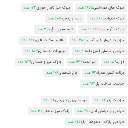
بلوک های بهداشتی
1655 عدد
بلوک میز ناهار خوری
123 عدد
بلوک حیوانات
660 عدد
درب و پنجره
605 عدد
بلوک - آرام - نماد
4424 عدد
اتوماسیون باغ
307 عدد
جزئیات دیوار های آجری
359 عدد
قالب اسکلت فلزی
446 عدد
طراحی مبلمان آشپزخانه
411 عدد
تجهیزات بدنسازی
183 عدد
فواره
184 عدد
دو تخته
437 عدد
بلوک میز و صندلی
524 عدد
برنامه تلفن همراه
42 عدد
باغ شخصی
106 عدد
جزئیات ساخت پل
917 عدد
جزئیات بتن
64 عدد
برنامه ریزی تاریخی
92 عدد
طراحی و مبلمان اتاق
300 عدد
بلوک میز صندلی
36 عدد
طراحی پارک - محوطه - باغ
197 عدد