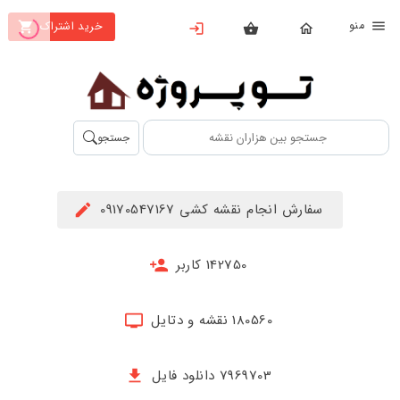
نو
خرید اشتراک
X
بستن
منو
محصولات
تهیه
جستجو
اشتراک
راهنما
سفارش انجام نقشه کشی 09170547167
دانلود
خرید
142750 کاربر
ها
180560 نقشه و دتایل
حساب
کاربری
7969703 دانلود فایل