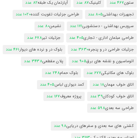
ستون
467 عدد
کلینیک
87 عدد
آپارتمان یک طبقه
82 عدد
تجهیزات بهداشتی
805 عدد
طراحی جزئیات تقویت کننده
1020 عدد
سرویس بهداشتی - دستشویی
171 عدد
نشیمن
80 عدد
طراحی مبلمان اداری - تجاری
405 عدد
جزئیات تیر
678 عدد
جزئیات طراحی در و پنجره
3630 عدد
بلوک در و نرده های دیوار
461 عدد
اتوماسیون و نقشه های برق
905 عدد
پلان مقطعی
3438 عدد
بلوک های مکانیکی
677 عدد
بلوک حمام
248 عدد
اتاق خواب مهمان
18 عدد
کمد دیواری لباس
405 عدد
اتاق خواب کودکان
39 عدد
پروژه معروف
167 عدد
طراحی سه بعدی
598 عدد
کشتی های سه بعدی و سفرهای دریایی
98 عدد
اجزای سه بعدی الکتریکی
353 عدد