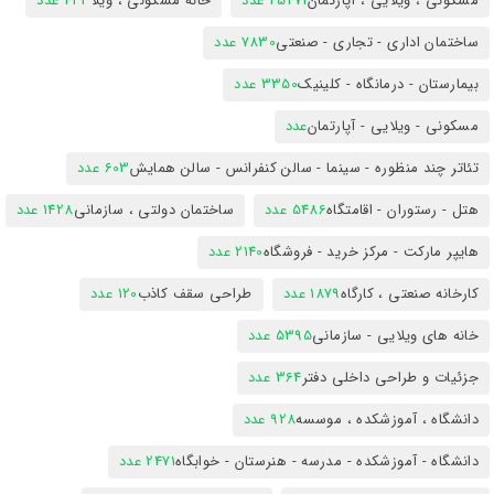
مسکونی ، ویلایی ، آپارتمان
25471 عدد
خانه مسکونی ، ویلا
423 عدد
ساختمان اداری - تجاری - صنعتی
7830 عدد
بیمارستان - درمانگاه - کلینیک
3350 عدد
مسکونی - ویلایی - آپارتمان
عدد
تئاتر چند منظوره - سینما - سالن کنفرانس - سالن همایش
603 عدد
هتل - رستوران - اقامتگاه
5486 عدد
ساختمان دولتی ، سازمانی
1428 عدد
هایپر مارکت - مرکز خرید - فروشگاه
2140 عدد
کارخانه صنعتی ، کارگاه
1879 عدد
طراحی سقف کاذب
120 عدد
خانه های ویلایی - سازمانی
5395 عدد
جزئیات و طراحی داخلی دفتر
364 عدد
دانشگاه ، آموزشکده ، موسسه
928 عدد
دانشگاه - آموزشکده - مدرسه - هنرستان - خوابگاه
2471 عدد