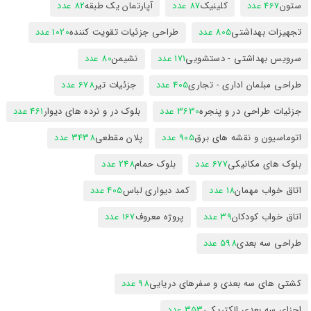
ستون
467 عدد
کلینیک
87 عدد
آپارتمان یک طبقه
82 عدد
تجهیزات بهداشتی
805 عدد
طراحی جزئیات تقویت کننده
1020 عدد
سرویس بهداشتی - دستشویی
171 عدد
نشیمن
80 عدد
طراحی مبلمان اداری - تجاری
405 عدد
جزئیات تیر
678 عدد
جزئیات طراحی در و پنجره
3630 عدد
بلوک در و نرده های دیوار
461 عدد
اتوماسیون و نقشه های برق
905 عدد
پلان مقطعی
3438 عدد
بلوک های مکانیکی
677 عدد
بلوک حمام
248 عدد
اتاق خواب مهمان
18 عدد
کمد دیواری لباس
405 عدد
اتاق خواب کودکان
39 عدد
پروژه معروف
167 عدد
طراحی سه بعدی
598 عدد
کشتی های سه بعدی و سفرهای دریایی
98 عدد
اجزای سه بعدی الکتریکی
353 عدد