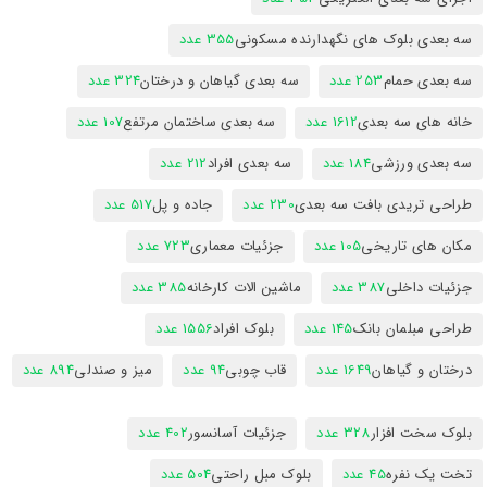
سه بعدی بلوک های نگهدارنده مسکونی
355 عدد
سه بعدی حمام
253 عدد
سه بعدی گیاهان و درختان
324 عدد
خانه های سه بعدی
1612 عدد
سه بعدی ساختمان مرتفع
107 عدد
سه بعدی ورزشی
184 عدد
سه بعدی افراد
212 عدد
طراحی تریدی بافت سه بعدی
230 عدد
جاده و پل
517 عدد
مکان های تاریخی
105 عدد
جزئیات معماری
723 عدد
جزئیات داخلی
387 عدد
ماشین الات کارخانه
385 عدد
طراحی مبلمان بانک
145 عدد
بلوک افراد
1556 عدد
درختان و گیاهان
1649 عدد
قاب چوبی
94 عدد
میز و صندلی
894 عدد
بلوک سخت افزار
328 عدد
جزئیات آسانسور
402 عدد
تخت یک نفره
45 عدد
بلوک مبل راحتی
504 عدد