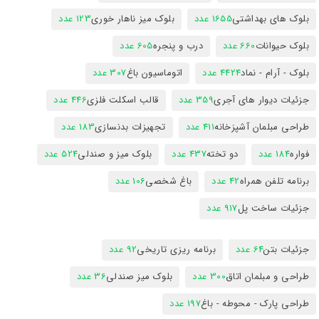
بلوک های بهداشتی
1655 عدد
بلوک میز ناهار خوری
123 عدد
بلوک حیوانات
660 عدد
درب و پنجره
605 عدد
بلوک - آرام - نماد
4424 عدد
اتوماسیون باغ
307 عدد
جزئیات دیوار های آجری
359 عدد
قالب اسکلت فلزی
446 عدد
طراحی مبلمان آشپزخانه
411 عدد
تجهیزات بدنسازی
183 عدد
فواره
184 عدد
دو تخته
437 عدد
بلوک میز و صندلی
524 عدد
برنامه تلفن همراه
42 عدد
باغ شخصی
106 عدد
جزئیات ساخت پل
917 عدد
جزئیات بتن
64 عدد
برنامه ریزی تاریخی
92 عدد
طراحی و مبلمان اتاق
300 عدد
بلوک میز صندلی
36 عدد
طراحی پارک - محوطه - باغ
197 عدد