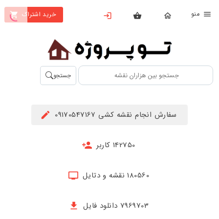
نو
خرید اشتراک
X
بستن
منو
محصولات
تهیه
جستجو
اشتراک
راهنما
سفارش انجام نقشه کشی 09170547167
دانلود
خرید
142750 کاربر
ها
180560 نقشه و دتایل
حساب
کاربری
7969703 دانلود فایل