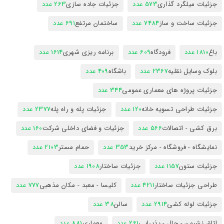
جزئیات میلگرد گذاری
573 عدد
جزئیات جاده سازی
263 عدد
جزئیات ساخت و ساز
7484 عدد
ساختمان مرتفع
691 عدد
باغ
1810 عدد
فرودگاه
609 عدد
برنامه ریزی شهری
1614 عدد
بلوک وسایل نقلیه
2367 عدد
باشگاه
409 عدد
جزئیات پروژه های معماری عمومی
344 عدد
جزئیات طراحی تسویه خانه
120 عدد
جزئیات پله و راه پله
2377 عدد
برق کشی - اتصالات
566 عدد
جزئیات و فضای داخلی شرکت
160 عدد
نمایشگاه - فروشگاه - مرکز خرید
353 عدد
حمام مستر
2103 عدد
جزئیات ستون
1157 عدد
جزئیات ساختار
1908 عدد
طراحی جزئیات ساختار
4211 عدد
کلیسا - معبد - مکان مذهبی
777 عدد
جزئیات لوله کشی
2914 عدد
سالن
38 عدد
اتاق نشیمن - حال - پذیرایی
261 عدد
معماری
881 عدد