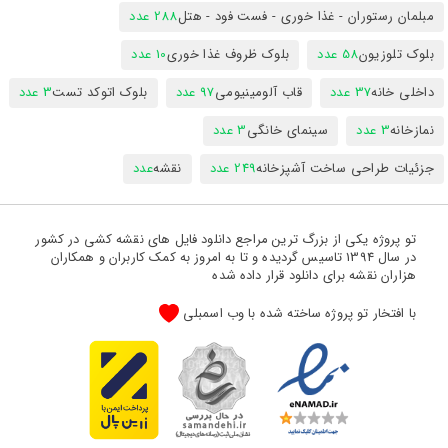
مبلمان رستوران - غذا خوری - فست فود - هتل
288 عدد
بلوک تلوزیون
58 عدد
بلوک ظروف غذا خوری
10 عدد
داخلی خانه
37 عدد
قاب آلومینیومی
97 عدد
بلوک اتوکد تست
3 عدد
نمازخانه
3 عدد
سینمای خانگی
3 عدد
جزئیات طراحی ساخت آشپزخانه
249 عدد
نقشه
عدد
تو پروژه یکی از بزرگ ترین مراجع دانلود فایل های نقشه کشی در کشور
در سال 1394 تاسیس گردیده و تا به امروز به کمک کاربران و همکاران
هزاران نقشه برای دانلود قرار داده شده
با افتخار تو پروژه ساخته شده با وب اسمبلی