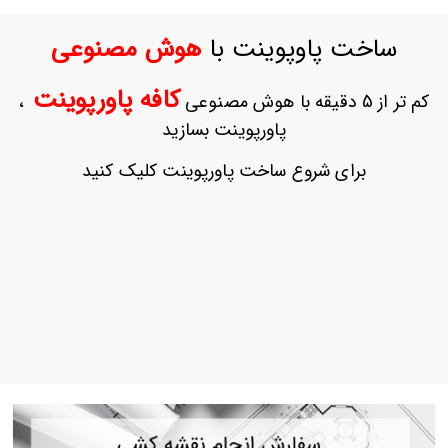
ورود
به
ساخت پاوپوینت با
هوش مصنوعی
حساب
کاربری
کافه پاورپوینت
کم تر از 5 دقیقه با هوش مصنوعی
،
ثبت
پاورپوینت بسازید
نام
بازیابی
برای شروع ساخت پاورپوینت کلیک کنید
رمز
عبور
علاقه
مندی
ها