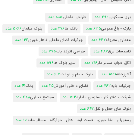
برق مسکونی
496 عدد
طراحی داخلی
805 عدد
پارک - باغ عمومی
635 عدد
بانک ها
276 عدد
بلوک مبلمان
5066 عدد
معماری معروف
437 عدد
جزئیات فضای داخلی ناهار خوری
142 عدد
تاسیسات برق
487 عدد
طراحی اتوکد پایه
775 عدد
اتاق خواب مستر دار
216 عدد
سایر بلوک ها
596 عدد
آشپزخانه
1541 عدد
بلوک حمام و توالت
613 عدد
جزئیات پایه
763 عدد
فضای داخلی آموزش
25 عدد
بانک
41 عدد
شرکت ، دفتر کار ، سازمان ، اداره
513 عدد
مجتمع تجاری
488 عدد
بلوک های حمل و نقل
643 عدد
رستوران - غذا خوری - فست فود ; هتل - خوابگاه - مسافر خانه
101 عدد