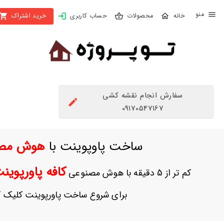
X
محصولات
حساب کاربری
خرید اشتراک
بستن
منو
محصولات
تهیه
اشتراک
سفارش انجام نقشه کشی
راهنما
09170547167
دانلود
ساخت پاوپوینت با
هوش مص
خرید
ها
کافه پاورپوی
کم تر از 5 دقیقه با هوش مصنوعی
حساب
برای شروع ساخت پاورپوینت کلیک ک
کاربری