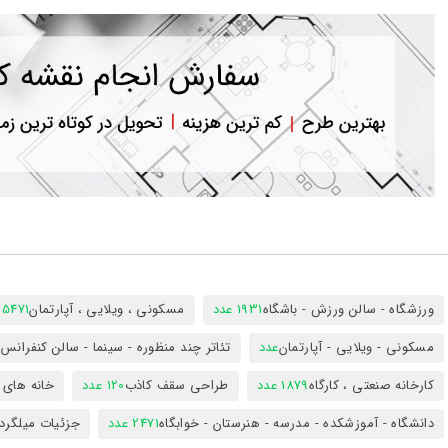
ورود
به
حساب
کاربری
ثبت
نام
بازیابی
رمز
عبور
علاقه
مندی
ها
ورزشگاه - سالن ورزش - باشگاه
1931 عدد
مسکونی ، ویلایی ، آپارتمان
25471 عد
مسکونی - ویلایی - آپارتمان
عدد
تئاتر چند منظوره - سینما - سالن کنفران
کارخانه صنعتی ، کارگاه
1879 عدد
طراحی سقف کاذب
120 عدد
خانه های 
دانشگاه - آموزشکده - مدرسه - هنرستان - خوابگاه
2471 عدد
جزئیات میلگرد