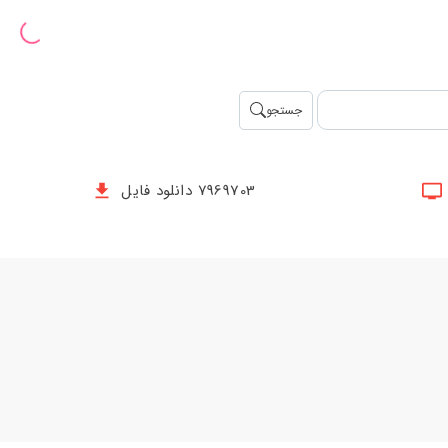
جستجو
7969703 دانلود فایل