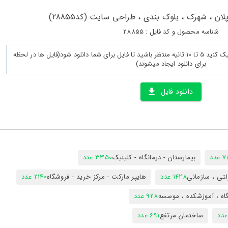
ان ، شهرک ، بلوک بندی ، طراحی سایت (کد28855)
شناسه محصول و کد فایل : 28855
پس از لود کامل صفحه روی دانلود کلیک کنید 5 تا 10 ثانیه منتظر باشید تا فایل برای شما دانلود شود(فایل ها در لحظه
برای دانلود ایجاد میشوند)
دانلود فایل
دد
بیمارستان - درمانگاه - کلینیک
3350 عدد
تی ، سازمانی
1428 عدد
هایپر مارکت - مرکز خرید - فروشگاه
2140 عدد
اه ، آموزشکده ، موسسه
928 عدد
ساختمان مرتفع
691 عدد