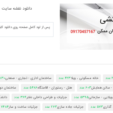
دانلود نقشه سایت پل
د
خانه مسکونی ، ویلا
423 عدد
ساختمان اداری - تجاری - صنعتی
7830 ع
س - سالن همایش
603 عدد
هتل - رستوران - اقامتگاه
5486 عدد
ساختمان دول
ویلایی - سازمانی
5395 عدد
جزئیات و طراحی داخلی دفتر
364 عدد
دانشگ
 گذاری
573 عدد
جزئیات جاده سازی
263 عدد
جزئیات ساخت و ساز
7484 عدد