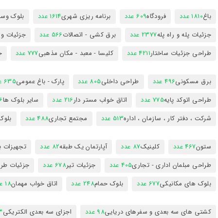
باغ
1810 عدد
فرودگاه
609 عدد
برنامه ریزی شهری
1614 عدد
بلوک وسای
جزئیات پله و راه پله
2377 عدد
برق کشی - اتصالات
566 عدد
جزئیات و
طراحی جزئیات ساختار
4211 عدد
کلیسا - معبد - مکان مذهبی
777 عدد
ج
برق مسکونی
496 عدد
طراحی داخلی
805 عدد
پارک - باغ عمومی
635 عدد
طراحی اتوکد پایه
775 عدد
اتاق خواب مستر دار
216 عدد
سایر بلوک ها
96
شرکت ، دفتر کار ، سازمان ، اداره
513 عدد
مجتمع تجاری
488 عدد
بلوک
ستون
467 عدد
کلینیک
87 عدد
آپارتمان یک طبقه
82 عدد
تجهیزات ب
طراحی مبلمان اداری - تجاری
405 عدد
جزئیات تیر
678 عدد
جزئیات طرا
بلوک های مکانیکی
677 عدد
بلوک حمام
248 عدد
اتاق خواب مهمان
18 عدد
کشتی های سه بعدی و سفرهای دریایی
98 عدد
اجزای سه بعدی الکتریکی
53