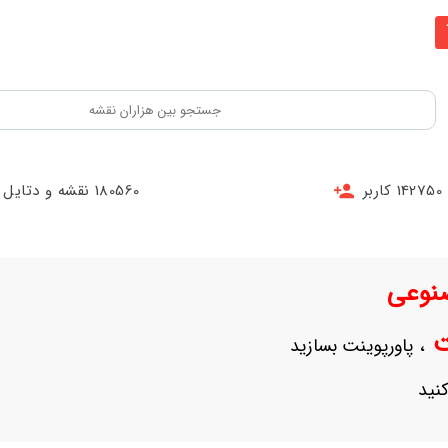
142750 کاربر
180560 نقشه و دتایل
نوعی
نت
، پاورپوینت بسازید
نید