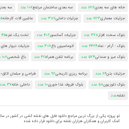
خانه های سه بعدی
1612 عدد
سه بعدی ساختمان مرتفع
107 عدد
سه بعد
جزئیات معماری
723 عدد
جزئیات داخلی
387 عدد
ماشین الات کارخانه
385
بلوک سخت افزار
328 عدد
جزئیات آسانسور
402 عدد
تخت یک نفره
45 عدد
بلوک - آرام - نماد
4424 عدد
اتوماسیون باغ
307 عدد
جزئیات دیوار های
بلوک میز و صندلی
524 عدد
برنامه تلفن همراه
42 عدد
باغ شخصی
106 عدد
جزئیات بتن
64 عدد
برنامه ریزی تاریخی
92 عدد
طراحی و مبلمان اتاق
300
بلوک تلوزیون
58 عدد
بلوک ظروف غذا خوری
10 عدد
داخلی خانه
37 عدد
نقشه
عدد
کمک کاربران و همکاران هزاران نقشه برای دانلود قرار داده شده