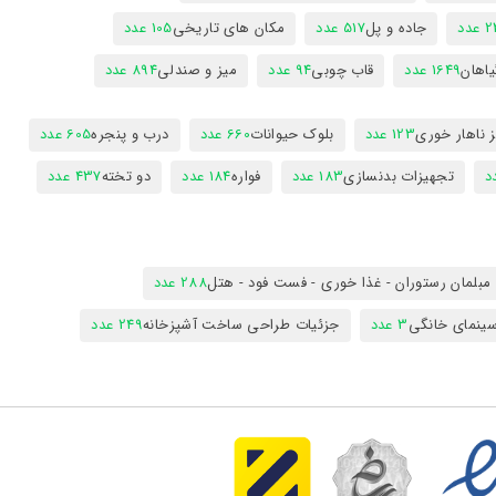
عدد
جاده و پل
517 عدد
مکان های تاریخی
105 عدد
یاهان
1649 عدد
قاب چوبی
94 عدد
میز و صندلی
894 عدد
 ناهار خوری
123 عدد
بلوک حیوانات
660 عدد
درب و پنجره
605 عدد
تجهیزات بدنسازی
183 عدد
فواره
184 عدد
دو تخته
437 عدد
مبلمان رستوران - غذا خوری - فست فود - هتل
288 عدد
ینمای خانگی
3 عدد
جزئیات طراحی ساخت آشپزخانه
249 عدد