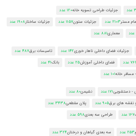
دد
جزئیات طراحی تسویه خانه
120 عدد
ام مستر
2103 عدد
جزئیات ستون
1157 عدد
جزئیات ساختار
1908 عدد
معماری
881 عدد
جزئیات فضای داخلی ناهار خوری
142 عدد
تاسیسات برق
487 عدد
7 عدد
فضای داخلی آموزش
25 عدد
بانک
41 عدد
 مسافر خانه
101 عدد
 - دستشویی
171 عدد
نشیمن
80 عدد
 نقشه های برق
905 عدد
پلان مقطعی
3438 عدد
167 عدد
طراحی سه بعدی
598 عدد
253 عدد
سه بعدی گیاهان و درختان
324 عدد