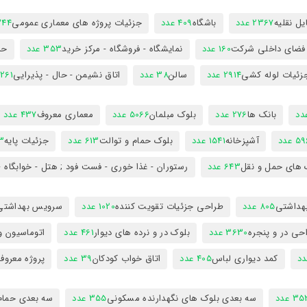
ل نقلیه
2367 عدد
باشگاه
409 عدد
جزئیات پروژه های معماری عمومی
344 ع
 فضای داخلی شرکت
160 عدد
نمایشگاه - فروشگاه - مرکز خرید
353 عدد
حم
زئیات لوله کشی
2914 عدد
سالن
38 عدد
اتاق نشیمن - حال - پذیرایی
261 عدد
بانک ها
276 عدد
بلوک مبلمان
5066 عدد
معماری معروف
437 عدد
5 عدد
آشپزخانه
1541 عدد
بلوک حمام و توالت
613 عدد
جزئیات پایه
63
 های حمل و نقل
643 عدد
رستوران - غذا خوری - فست فود ; هتل - خوابگاه -
هداشتی
805 عدد
طراحی جزئیات تقویت کننده
1020 عدد
سرویس بهداشتی
حی در و پنجره
3630 عدد
بلوک در و نرده های دیوار
461 عدد
اتوماسیون و
کمد دیواری لباس
405 عدد
اتاق خواب کودکان
39 عدد
پروژه معروف
3 عدد
سه بعدی بلوک های نگهدارنده مسکونی
355 عدد
سه بعدی حمام