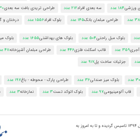
ی ورزشی
184 عدد
سه بعدی افراد
212 عدد
طراحی تریدی بافت سه بعدی
230 
 عدد
طراحی مبلمان بانک
145 عدد
بلوک افراد
1556 عدد
درختان و گ
بلوک مبل راحتی
504 عدد
بلوک های بهداشتی
1655 عدد
بلوک میز
 آجری
359 عدد
قالب اسکلت فلزی
446 عدد
طراحی مبلمان آشپزخانه
411 عدد
جزئیات ساخت پل
917 عدد
 عدد
بلوک میز صندلی
36 عدد
طراحی پارک - محوطه - باغ
197 عدد
قاب آلومینیومی
97 عدد
بلوک اتوکد تست
3 عدد
نمازخانه
3 عدد
س
تو پروژه یکی از بزرگ ترین مراجع دانلود فایل های نقشه کشی در کشور در سال 1394 تاسیس گردیده و تا به امروز به