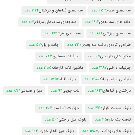
سه بعدی حمام
253 عدد
سه بعدی گیاهان و درختان
324 عدد
خانه های سه بعدی
1612 عدد
سه بعدی ساختمان مرتفع
107 عدد
سه بعدی ورزشی
184 عدد
سه بعدی افراد
212 عدد
طراحی تریدی بافت سه بعدی
230 عدد
جاده و پل
517 عدد
مکان های تاریخی
105 عدد
جزئیات معماری
723 عدد
جزئیات داخلی
387 عدد
ماشین الات کارخانه
385 عدد
طراحی مبلمان بانک
145 عدد
بلوک افراد
1556 عدد
درختان و گیاهان
1649 عدد
قاب چوبی
94 عدد
میز و صندلی
894 عدد
بلوک سخت افزار
328 عدد
جزئیات آسانسور
402 عدد
تخت یک نفره
45 عدد
بلوک مبل راحتی
504 عدد
بلوک های بهداشتی
1655 عدد
بلوک میز ناهار خوری
123 عدد