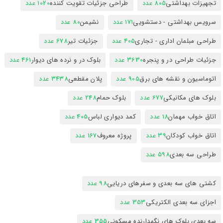
تجهیزات بهداشتی
805 عدد
طراحی جزئیات تقویت کننده
1020 عدد
سرویس بهداشتی - دستشویی
171 عدد
نشیمن
80 عدد
طراحی مبلمان اداری - تجاری
405 عدد
جزئیات تیر
678 عدد
جزئیات طراحی در و پنجره
3630 عدد
بلوک در و نرده های دیوار
461 عدد
اتوماسیون و نقشه های برق
905 عدد
پلان مقطعی
3438 عدد
بلوک های مکانیکی
677 عدد
بلوک حمام
248 عدد
اتاق خواب مهمان
18 عدد
کمد دیواری لباس
405 عدد
اتاق خواب کودکان
39 عدد
پروژه معروف
167 عدد
طراحی سه بعدی
598 عدد
کشتی های سه بعدی و سفرهای دریایی
98 عدد
اجزای سه بعدی الکتریکی
353 عدد
سه بعدی بلوک های نگهدارنده مسکونی
355 عدد