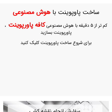
ورود
به
ساخت پاوپوینت با
هوش مصنوعی
حساب
کاربری
کافه پاورپوینت
کم تر از 5 دقیقه با هوش مصنوعی
،
ثبت
پاورپوینت بسازید
نام
بازیابی
برای شروع ساخت پاورپوینت کلیک کنید
رمز
عبور
علاقه
مندی
ها