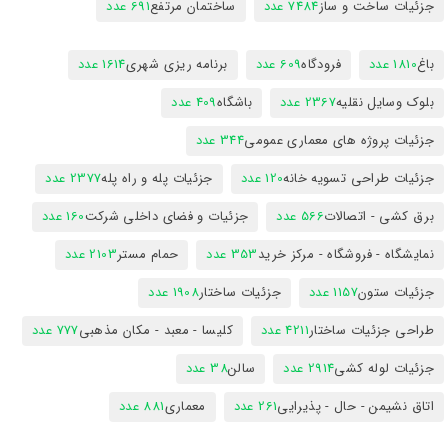
جزئیات ساخت و ساز
7484 عدد
ساختمان مرتفع
691 عدد
باغ
1810 عدد
فرودگاه
609 عدد
برنامه ریزی شهری
1614 عدد
بلوک وسایل نقلیه
2367 عدد
باشگاه
409 عدد
جزئیات پروژه های معماری عمومی
344 عدد
جزئیات طراحی تسویه خانه
120 عدد
جزئیات پله و راه پله
2377 عدد
برق کشی - اتصالات
566 عدد
جزئیات و فضای داخلی شرکت
160 عدد
نمایشگاه - فروشگاه - مرکز خرید
353 عدد
حمام مستر
2103 عدد
جزئیات ستون
1157 عدد
جزئیات ساختار
1908 عدد
طراحی جزئیات ساختار
4211 عدد
کلیسا - معبد - مکان مذهبی
777 عدد
جزئیات لوله کشی
2914 عدد
سالن
38 عدد
اتاق نشیمن - حال - پذیرایی
261 عدد
معماری
881 عدد