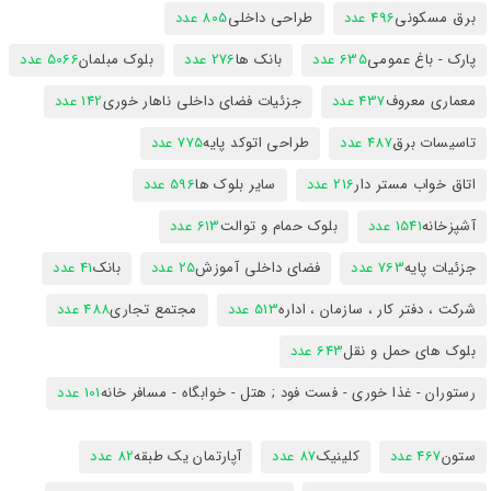
برق مسکونی
496 عدد
طراحی داخلی
805 عدد
پارک - باغ عمومی
635 عدد
بانک ها
276 عدد
بلوک مبلمان
5066 عدد
معماری معروف
437 عدد
جزئیات فضای داخلی ناهار خوری
142 عدد
تاسیسات برق
487 عدد
طراحی اتوکد پایه
775 عدد
اتاق خواب مستر دار
216 عدد
سایر بلوک ها
596 عدد
آشپزخانه
1541 عدد
بلوک حمام و توالت
613 عدد
جزئیات پایه
763 عدد
فضای داخلی آموزش
25 عدد
بانک
41 عدد
شرکت ، دفتر کار ، سازمان ، اداره
513 عدد
مجتمع تجاری
488 عدد
بلوک های حمل و نقل
643 عدد
رستوران - غذا خوری - فست فود ; هتل - خوابگاه - مسافر خانه
101 عدد
ستون
467 عدد
کلینیک
87 عدد
آپارتمان یک طبقه
82 عدد