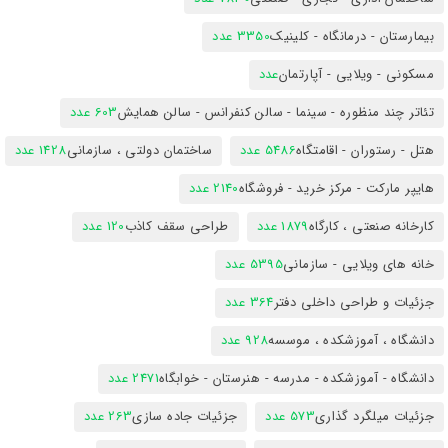
بیمارستان - درمانگاه - کلینیک
3350 عدد
مسکونی - ویلایی - آپارتمان
عدد
تئاتر چند منظوره - سینما - سالن کنفرانس - سالن همایش
603 عدد
هتل - رستوران - اقامتگاه
5486 عدد
ساختمان دولتی ، سازمانی
1428 عدد
هایپر مارکت - مرکز خرید - فروشگاه
2140 عدد
کارخانه صنعتی ، کارگاه
1879 عدد
طراحی سقف کاذب
120 عدد
خانه های ویلایی - سازمانی
5395 عدد
جزئیات و طراحی داخلی دفتر
364 عدد
دانشگاه ، آموزشکده ، موسسه
928 عدد
دانشگاه - آموزشکده - مدرسه - هنرستان - خوابگاه
2471 عدد
جزئیات میلگرد گذاری
573 عدد
جزئیات جاده سازی
263 عدد