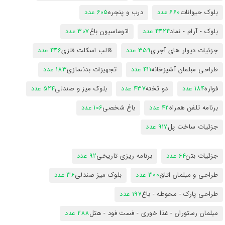
بلوک حیوانات
660 عدد
درب و پنجره
605 عدد
بلوک - آرام - نماد
4424 عدد
اتوماسیون باغ
307 عدد
جزئیات دیوار های آجری
359 عدد
قالب اسکلت فلزی
446 عدد
طراحی مبلمان آشپزخانه
411 عدد
تجهیزات بدنسازی
183 عدد
فواره
184 عدد
دو تخته
437 عدد
بلوک میز و صندلی
524 عدد
برنامه تلفن همراه
42 عدد
باغ شخصی
106 عدد
جزئیات ساخت پل
917 عدد
جزئیات بتن
64 عدد
برنامه ریزی تاریخی
92 عدد
طراحی و مبلمان اتاق
300 عدد
بلوک میز صندلی
36 عدد
طراحی پارک - محوطه - باغ
197 عدد
مبلمان رستوران - غذا خوری - فست فود - هتل
288 عدد