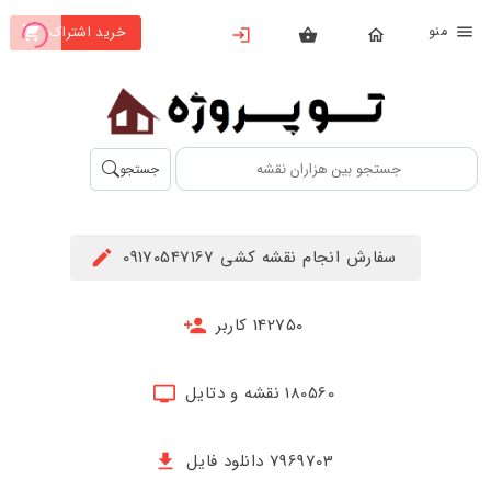
نو
خرید اشتراک
X
بستن
منو
محصولات
تهیه
جستجو
اشتراک
راهنما
سفارش انجام نقشه کشی 09170547167
دانلود
خرید
142750 کاربر
ها
180560 نقشه و دتایل
حساب
کاربری
7969703 دانلود فایل