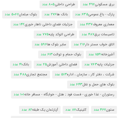
برق مسکونی
496 عدد
طراحی داخلی
805 عدد
پارک - باغ عمومی
635 عدد
بانک ها
276 عدد
بلوک مبلمان
5066 عدد
معماری معروف
437 عدد
جزئیات فضای داخلی ناهار خوری
142 عدد
تاسیسات برق
487 عدد
طراحی اتوکد پایه
775 عدد
اتاق خواب مستر دار
216 عدد
سایر بلوک ها
596 عدد
آشپزخانه
1541 عدد
بلوک حمام و توالت
613 عدد
جزئیات پایه
763 عدد
فضای داخلی آموزش
25 عدد
بانک
41 عدد
شرکت ، دفتر کار ، سازمان ، اداره
513 عدد
مجتمع تجاری
488 عدد
بلوک های حمل و نقل
643 عدد
رستوران - غذا خوری - فست فود ; هتل - خوابگاه - مسافر خانه
101 عدد
ستون
467 عدد
کلینیک
87 عدد
آپارتمان یک طبقه
82 عدد