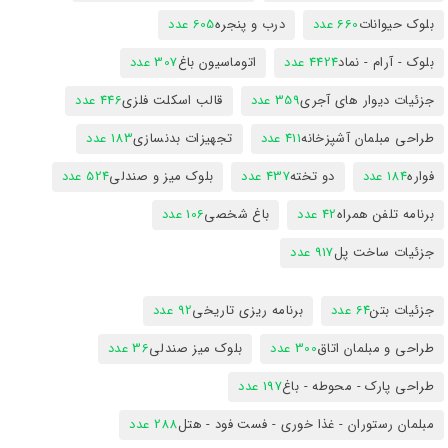
بلوک حیوانات
660 عدد
درب و پنجره
605 عدد
بلوک - آرام - نماد
4424 عدد
اتوماسیون باغ
307 عدد
جزئیات دیوار های آجری
359 عدد
قالب اسکلت فلزی
446 عدد
طراحی مبلمان آشپزخانه
411 عدد
تجهیزات بدنسازی
183 عدد
فواره
184 عدد
دو تخته
437 عدد
بلوک میز و صندلی
524 عدد
برنامه تلفن همراه
42 عدد
باغ شخصی
106 عدد
جزئیات ساخت پل
917 عدد
جزئیات بتن
64 عدد
برنامه ریزی تاریخی
92 عدد
طراحی و مبلمان اتاق
300 عدد
بلوک میز صندلی
36 عدد
طراحی پارک - محوطه - باغ
197 عدد
مبلمان رستوران - غذا خوری - فست فود - هتل
288 عدد