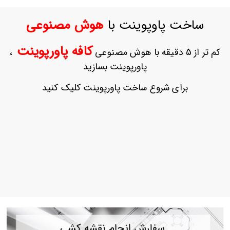
ورود
به
ساخت پاوپوینت با
هوش مصنوعی
حساب
کاربری
کافه پاورپوینت
کم تر از 5 دقیقه با هوش مصنوعی
،
ثبت
پاورپوینت بسازید
نام
بازیابی
برای شروع ساخت پاورپوینت کلیک کنید
رمز
عبور
علاقه
مندی
ها