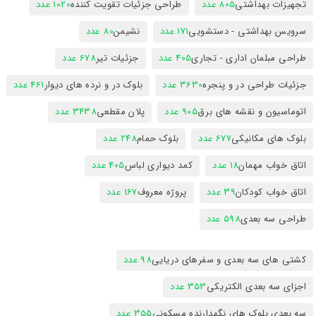
تجهیزات بهداشتی
805 عدد
طراحی جزئیات تقویت کننده
1020 عدد
سرویس بهداشتی - دستشویی
171 عدد
نشیمن
80 عدد
طراحی مبلمان اداری - تجاری
405 عدد
جزئیات تیر
678 عدد
جزئیات طراحی در و پنجره
3630 عدد
بلوک در و نرده های دیوار
461 عدد
اتوماسیون و نقشه های برق
905 عدد
پلان مقطعی
3438 عدد
بلوک های مکانیکی
677 عدد
بلوک حمام
248 عدد
اتاق خواب مهمان
18 عدد
کمد دیواری لباس
405 عدد
اتاق خواب کودکان
39 عدد
پروژه معروف
167 عدد
طراحی سه بعدی
598 عدد
کشتی های سه بعدی و سفرهای دریایی
98 عدد
اجزای سه بعدی الکتریکی
353 عدد
سه بعدی بلوک های نگهدارنده مسکونی
355 عدد