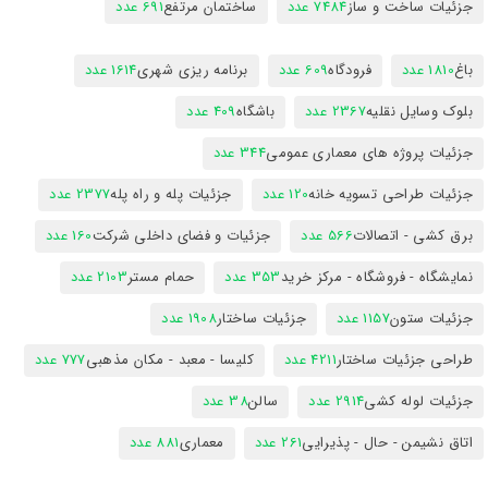
جزئیات ساخت و ساز
7484 عدد
ساختمان مرتفع
691 عدد
باغ
1810 عدد
فرودگاه
609 عدد
برنامه ریزی شهری
1614 عدد
بلوک وسایل نقلیه
2367 عدد
باشگاه
409 عدد
جزئیات پروژه های معماری عمومی
344 عدد
جزئیات طراحی تسویه خانه
120 عدد
جزئیات پله و راه پله
2377 عدد
برق کشی - اتصالات
566 عدد
جزئیات و فضای داخلی شرکت
160 عدد
نمایشگاه - فروشگاه - مرکز خرید
353 عدد
حمام مستر
2103 عدد
جزئیات ستون
1157 عدد
جزئیات ساختار
1908 عدد
طراحی جزئیات ساختار
4211 عدد
کلیسا - معبد - مکان مذهبی
777 عدد
جزئیات لوله کشی
2914 عدد
سالن
38 عدد
اتاق نشیمن - حال - پذیرایی
261 عدد
معماری
881 عدد