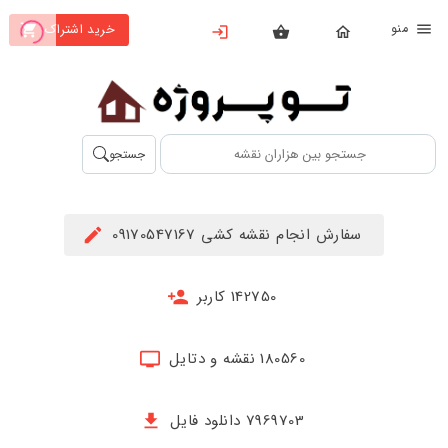
نو
خرید اشتراک
X
بستن
منو
محصولات
تهیه
جستجو
اشتراک
راهنما
سفارش انجام نقشه کشی 09170547167
دانلود
خرید
142750 کاربر
ها
180560 نقشه و دتایل
حساب
کاربری
7969703 دانلود فایل