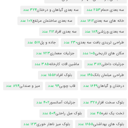
سه بعدی حمام
253 عدد
سه بعدی گیاهان و درختان
324 عدد
خانه های سه بعدی
1612 عدد
سه بعدی ساختمان مرتفع
107 عدد
سه بعدی ورزشی
184 عدد
سه بعدی افراد
212 عدد
طراحی تریدی بافت سه بعدی
230 عدد
جاده و پل
517 عدد
مکان های تاریخی
105 عدد
جزئیات معماری
723 عدد
جزئیات داخلی
387 عدد
ماشین الات کارخانه
385 عدد
طراحی مبلمان بانک
145 عدد
بلوک افراد
1556 عدد
درختان و گیاهان
1649 عدد
قاب چوبی
94 عدد
میز و صندلی
894 عدد
بلوک سخت افزار
328 عدد
جزئیات آسانسور
402 عدد
تخت یک نفره
45 عدد
بلوک مبل راحتی
504 عدد
بلوک های بهداشتی
1655 عدد
بلوک میز ناهار خوری
123 عدد