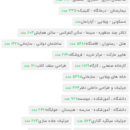
بیمارستان - درمانگاه - کلینیک
3350 عدد
مسکونی - ویلایی - آپارتمان
عدد
تئاتر چند منظوره - سینما - سالن کنفرانس - سالن همایش
603 عدد
هتل - رستوران - اقامتگاه
5486 عدد
ساختمان دولتی ، سازمانی
1428 عدد
هایپر مارکت - مرکز خرید - فروشگاه
2140 عدد
کارخانه صنعتی ، کارگاه
1879 عدد
طراحی سقف کاذب
120 عدد
خانه های ویلایی - سازمانی
5395 عدد
جزئیات و طراحی داخلی دفتر
364 عدد
دانشگاه ، آموزشکده ، موسسه
928 عدد
دانشگاه - آموزشکده - مدرسه - هنرستان - خوابگاه
2471 عدد
جزئیات میلگرد گذاری
573 عدد
جزئیات جاده سازی
263 عدد