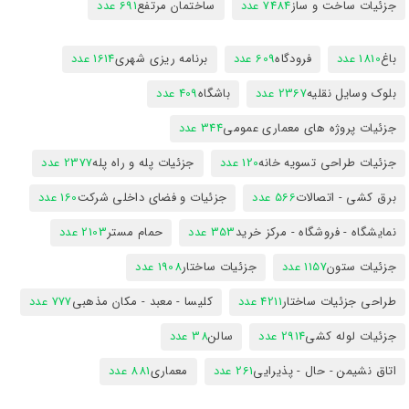
جزئیات ساخت و ساز
7484 عدد
ساختمان مرتفع
691 عدد
باغ
1810 عدد
فرودگاه
609 عدد
برنامه ریزی شهری
1614 عدد
بلوک وسایل نقلیه
2367 عدد
باشگاه
409 عدد
جزئیات پروژه های معماری عمومی
344 عدد
جزئیات طراحی تسویه خانه
120 عدد
جزئیات پله و راه پله
2377 عدد
برق کشی - اتصالات
566 عدد
جزئیات و فضای داخلی شرکت
160 عدد
نمایشگاه - فروشگاه - مرکز خرید
353 عدد
حمام مستر
2103 عدد
جزئیات ستون
1157 عدد
جزئیات ساختار
1908 عدد
طراحی جزئیات ساختار
4211 عدد
کلیسا - معبد - مکان مذهبی
777 عدد
جزئیات لوله کشی
2914 عدد
سالن
38 عدد
اتاق نشیمن - حال - پذیرایی
261 عدد
معماری
881 عدد