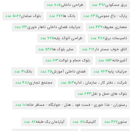
برق مسکونی
496 عدد
طراحی داخلی
805 عدد
پارک - باغ عمومی
635 عدد
بانک ها
276 عدد
بلوک مبلمان
5066 عدد
معماری معروف
437 عدد
جزئیات فضای داخلی ناهار خوری
142 عدد
تاسیسات برق
487 عدد
طراحی اتوکد پایه
775 عدد
اتاق خواب مستر دار
216 عدد
سایر بلوک ها
596 عدد
آشپزخانه
1541 عدد
بلوک حمام و توالت
613 عدد
جزئیات پایه
763 عدد
فضای داخلی آموزش
25 عدد
بانک
41 عدد
شرکت ، دفتر کار ، سازمان ، اداره
513 عدد
مجتمع تجاری
488 عدد
بلوک های حمل و نقل
643 عدد
رستوران - غذا خوری - فست فود ; هتل - خوابگاه - مسافر خانه
101 عدد
ستون
467 عدد
کلینیک
87 عدد
آپارتمان یک طبقه
82 عدد