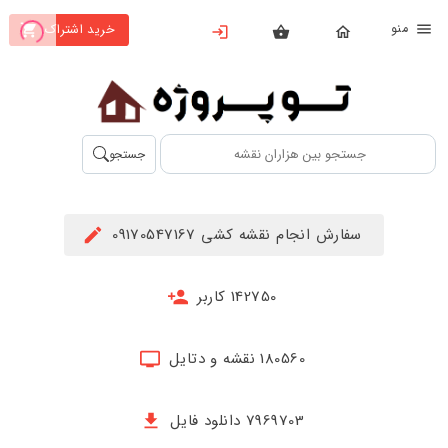
نو
خرید اشتراک
X
بستن
منو
محصولات
تهیه
جستجو
اشتراک
راهنما
سفارش انجام نقشه کشی 09170547167
دانلود
خرید
142750 کاربر
ها
180560 نقشه و دتایل
حساب
کاربری
7969703 دانلود فایل