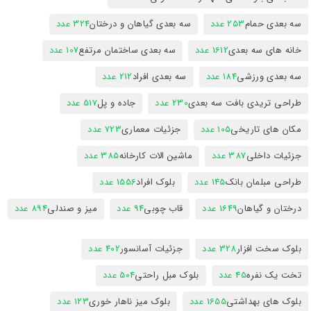
سه بعدی حمام
253 عدد
سه بعدی گیاهان و درختان
324 عدد
خانه های سه بعدی
1612 عدد
سه بعدی ساختمان مرتفع
107 عدد
سه بعدی ورزشی
184 عدد
سه بعدی افراد
212 عدد
طراحی تریدی بافت سه بعدی
230 عدد
جاده و پل
517 عدد
مکان های تاریخی
105 عدد
جزئیات معماری
723 عدد
جزئیات داخلی
387 عدد
ماشین الات کارخانه
385 عدد
طراحی مبلمان بانک
145 عدد
بلوک افراد
1556 عدد
درختان و گیاهان
1649 عدد
قاب چوبی
94 عدد
میز و صندلی
894 عدد
بلوک سخت افزار
328 عدد
جزئیات آسانسور
402 عدد
تخت یک نفره
45 عدد
بلوک مبل راحتی
504 عدد
بلوک های بهداشتی
1655 عدد
بلوک میز ناهار خوری
123 عدد