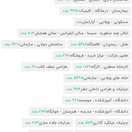
بیمارستان - درمانگاه - کلینیک
3350 عدد
مسکونی - ویلایی - آپارتمان
عدد
تئاتر چند منظوره - سینما - سالن کنفرانس - سالن همایش
603 عدد
هتل - رستوران - اقامتگاه
5486 عدد
ساختمان دولتی ، سازمانی
1428 عدد
هایپر مارکت - مرکز خرید - فروشگاه
2140 عدد
کارخانه صنعتی ، کارگاه
1879 عدد
طراحی سقف کاذب
120 عدد
خانه های ویلایی - سازمانی
5395 عدد
جزئیات و طراحی داخلی دفتر
364 عدد
دانشگاه ، آموزشکده ، موسسه
928 عدد
دانشگاه - آموزشکده - مدرسه - هنرستان - خوابگاه
2471 عدد
جزئیات میلگرد گذاری
573 عدد
جزئیات جاده سازی
263 عدد