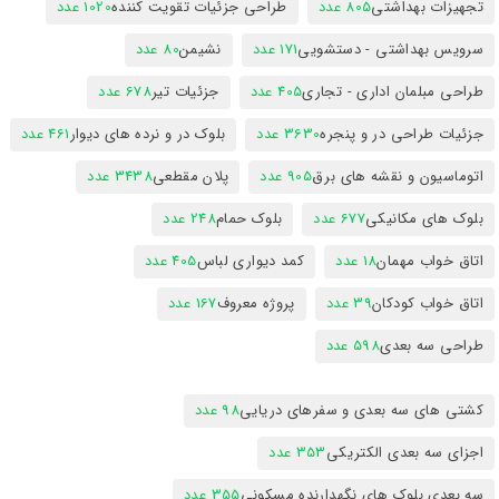
تجهیزات بهداشتی
805 عدد
طراحی جزئیات تقویت کننده
1020 عدد
سرویس بهداشتی - دستشویی
171 عدد
نشیمن
80 عدد
طراحی مبلمان اداری - تجاری
405 عدد
جزئیات تیر
678 عدد
جزئیات طراحی در و پنجره
3630 عدد
بلوک در و نرده های دیوار
461 عدد
اتوماسیون و نقشه های برق
905 عدد
پلان مقطعی
3438 عدد
بلوک های مکانیکی
677 عدد
بلوک حمام
248 عدد
اتاق خواب مهمان
18 عدد
کمد دیواری لباس
405 عدد
اتاق خواب کودکان
39 عدد
پروژه معروف
167 عدد
طراحی سه بعدی
598 عدد
کشتی های سه بعدی و سفرهای دریایی
98 عدد
اجزای سه بعدی الکتریکی
353 عدد
سه بعدی بلوک های نگهدارنده مسکونی
355 عدد