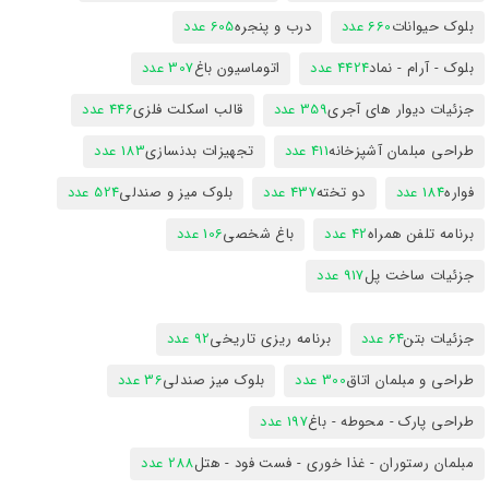
بلوک حیوانات
660 عدد
درب و پنجره
605 عدد
بلوک - آرام - نماد
4424 عدد
اتوماسیون باغ
307 عدد
جزئیات دیوار های آجری
359 عدد
قالب اسکلت فلزی
446 عدد
طراحی مبلمان آشپزخانه
411 عدد
تجهیزات بدنسازی
183 عدد
فواره
184 عدد
دو تخته
437 عدد
بلوک میز و صندلی
524 عدد
برنامه تلفن همراه
42 عدد
باغ شخصی
106 عدد
جزئیات ساخت پل
917 عدد
جزئیات بتن
64 عدد
برنامه ریزی تاریخی
92 عدد
طراحی و مبلمان اتاق
300 عدد
بلوک میز صندلی
36 عدد
طراحی پارک - محوطه - باغ
197 عدد
مبلمان رستوران - غذا خوری - فست فود - هتل
288 عدد