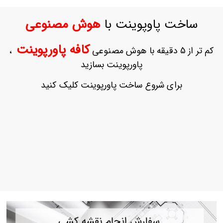
ورود
به
ساخت پاوپوینت با
هوش مصنوعی
حساب
کاربری
کافه پاورپوینت
کم تر از 5 دقیقه با هوش مصنوعی
،
ثبت
پاورپوینت بسازید
نام
بازیابی
برای شروع ساخت پاورپوینت کلیک کنید
رمز
عبور
علاقه
مندی
ها