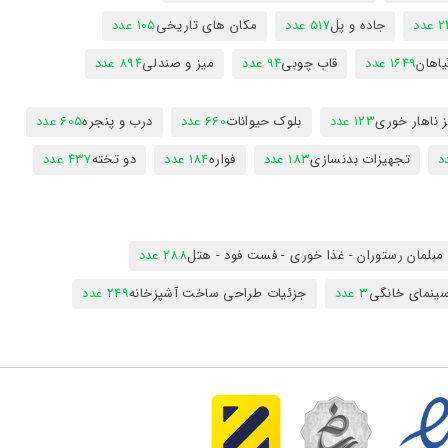
عدد
جاده و پل
517 عدد
مکان های تاریخی
105 عدد
یاهان
1649 عدد
قاب چوبی
94 عدد
میز و صندلی
894 عدد
 ناهار خوری
123 عدد
بلوک حیوانات
660 عدد
درب و پنجره
605 عدد
تجهیزات بدنسازی
183 عدد
فواره
184 عدد
دو تخته
437 عدد
مبلمان رستوران - غذا خوری - فست فود - هتل
288 عدد
ینمای خانگی
3 عدد
جزئیات طراحی ساخت آشپزخانه
249 عدد