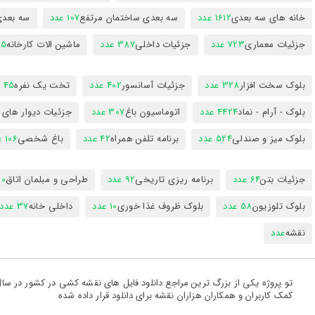
خانه های سه بعدی
1612 عدد
سه بعدی ساختمان مرتفع
107 عدد
سه بعد
جزئیات معماری
723 عدد
جزئیات داخلی
387 عدد
ماشین الات کارخانه
385
بلوک سخت افزار
328 عدد
جزئیات آسانسور
402 عدد
تخت یک نفره
45 عدد
بلوک - آرام - نماد
4424 عدد
اتوماسیون باغ
307 عدد
جزئیات دیوار های
بلوک میز و صندلی
524 عدد
برنامه تلفن همراه
42 عدد
باغ شخصی
106 عدد
جزئیات بتن
64 عدد
برنامه ریزی تاریخی
92 عدد
طراحی و مبلمان اتاق
300
بلوک تلوزیون
58 عدد
بلوک ظروف غذا خوری
10 عدد
داخلی خانه
37 عدد
نقشه
عدد
کمک کاربران و همکاران هزاران نقشه برای دانلود قرار داده شده