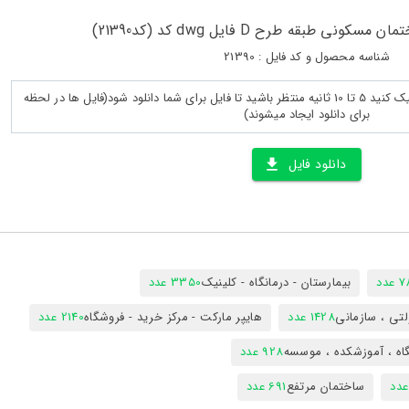
نی طبقه طرح D فایل dwg کد (کد21390)
شناسه محصول و کد فایل : 21390
پس از لود کامل صفحه روی دانلود کلیک کنید 5 تا 10 ثانیه منتظر باشید تا فایل برای شما دانلود شود(فایل ها در لحظه
برای دانلود ایجاد میشوند)
دانلود فایل
دد
بیمارستان - درمانگاه - کلینیک
3350 عدد
تی ، سازمانی
1428 عدد
هایپر مارکت - مرکز خرید - فروشگاه
2140 عدد
اه ، آموزشکده ، موسسه
928 عدد
ساختمان مرتفع
691 عدد