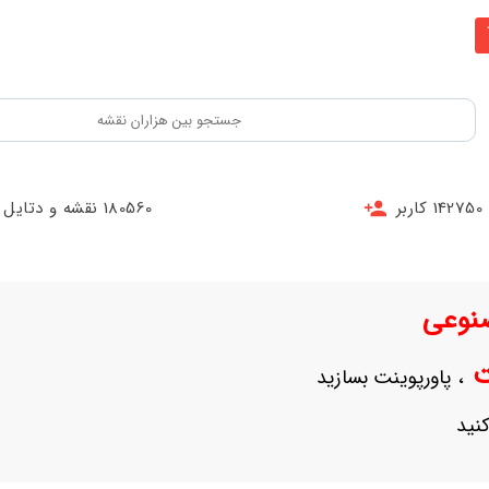
142750 کاربر
180560 نقشه و دتایل
نوعی
نت
، پاورپوینت بسازید
نید