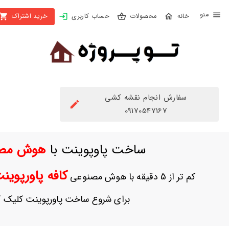
X
محصولات
حساب کاربری
خرید اشتراک
بستن
منو
محصولات
تهیه
اشتراک
سفارش انجام نقشه کشی
راهنما
09170547167
دانلود
ساخت پاوپوینت با
هوش مص
خرید
ها
کافه پاورپوی
کم تر از 5 دقیقه با هوش مصنوعی
حساب
برای شروع ساخت پاورپوینت کلیک ک
کاربری