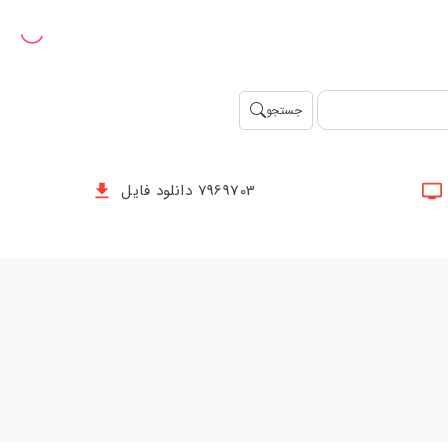
جستجو
7969703 دانلود فایل