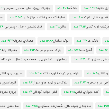
ل نقلیه
2367 عدد
باشگاه
409 عدد
جزئیات پروژه های معماری عمومی
344 ع
 فضای داخلی شرکت
160 عدد
نمایشگاه - فروشگاه - مرکز خرید
353 عدد
حم
زئیات لوله کشی
2914 عدد
سالن
38 عدد
اتاق نشیمن - حال - پذیرایی
261 عدد
بانک ها
276 عدد
بلوک مبلمان
5066 عدد
معماری معروف
437 عدد
5 عدد
آشپزخانه
1541 عدد
بلوک حمام و توالت
613 عدد
جزئیات پایه
63
 های حمل و نقل
643 عدد
رستوران - غذا خوری - فست فود ; هتل - خوابگاه -
هداشتی
805 عدد
طراحی جزئیات تقویت کننده
1020 عدد
سرویس بهداشتی
حی در و پنجره
3630 عدد
بلوک در و نرده های دیوار
461 عدد
اتوماسیون و
کمد دیواری لباس
405 عدد
اتاق خواب کودکان
39 عدد
پروژه معروف
3 عدد
سه بعدی بلوک های نگهدارنده مسکونی
355 عدد
سه بعدی حمام