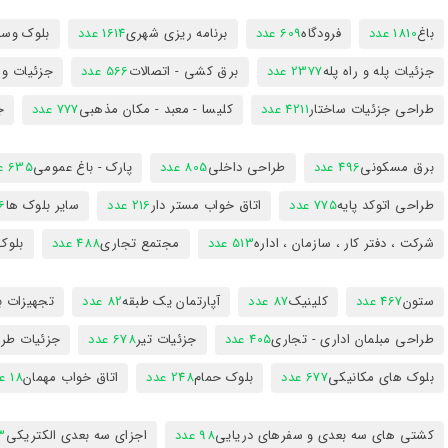
باغ
1810 عدد
فرودگاه
609 عدد
برنامه ریزی شهری
1614 عدد
بلوک وسای
جزئیات پله و راه پله
2377 عدد
برق کشی - اتصالات
566 عدد
جزئیات و
طراحی جزئیات ساختار
4211 عدد
کلیسا - معبد - مکان مذهبی
777 عدد
ج
برق مسکونی
496 عدد
طراحی داخلی
805 عدد
پارک - باغ عمومی
635 عدد
طراحی اتوکد پایه
775 عدد
اتاق خواب مستر دار
216 عدد
سایر بلوک ها
96
شرکت ، دفتر کار ، سازمان ، اداره
513 عدد
مجتمع تجاری
488 عدد
بلوک
ستون
467 عدد
کلینیک
87 عدد
آپارتمان یک طبقه
82 عدد
تجهیزات ب
طراحی مبلمان اداری - تجاری
405 عدد
جزئیات تیر
678 عدد
جزئیات طرا
بلوک های مکانیکی
677 عدد
بلوک حمام
248 عدد
اتاق خواب مهمان
18 عدد
کشتی های سه بعدی و سفرهای دریایی
98 عدد
اجزای سه بعدی الکتریکی
53