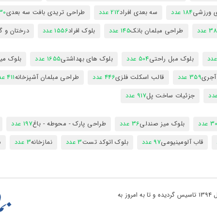
ی ورزشی
184 عدد
سه بعدی افراد
212 عدد
طراحی تریدی بافت سه بعدی
230 
 عدد
طراحی مبلمان بانک
145 عدد
بلوک افراد
1556 عدد
درختان و گ
بلوک مبل راحتی
504 عدد
بلوک های بهداشتی
1655 عدد
بلوک میز
 آجری
359 عدد
قالب اسکلت فلزی
446 عدد
طراحی مبلمان آشپزخانه
411 عدد
جزئیات ساخت پل
917 عدد
 عدد
بلوک میز صندلی
36 عدد
طراحی پارک - محوطه - باغ
197 عدد
قاب آلومینیومی
97 عدد
بلوک اتوکد تست
3 عدد
نمازخانه
3 عدد
س
تو پروژه یکی از بزرگ ترین مراجع دانلود فایل های نقشه کشی در کشور در سال 1394 تاسیس گردیده و تا به امروز به