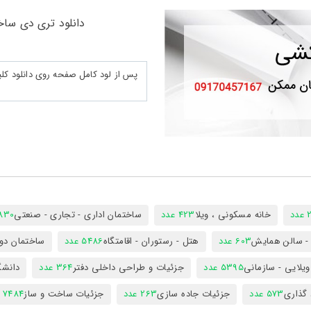
دانلود تری دی ساختمان مسکو
د
خانه مسکونی ، ویلا
423 عدد
ساختمان اداری - تجاری - صنعتی
7830 ع
س - سالن همایش
603 عدد
هتل - رستوران - اقامتگاه
5486 عدد
ساختمان دول
ویلایی - سازمانی
5395 عدد
جزئیات و طراحی داخلی دفتر
364 عدد
دانشگ
 گذاری
573 عدد
جزئیات جاده سازی
263 عدد
جزئیات ساخت و ساز
7484 عدد