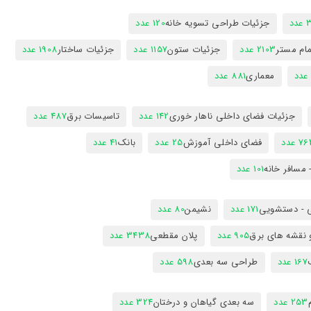
دد
جزئیات طراحی تسویه خانه
120 عدد
ام مستر
2103 عدد
جزئیات ستون
1157 عدد
جزئیات ساختار
1908 عدد
معماری
881 عدد
جزئیات فضای داخلی ناهار خوری
142 عدد
تاسیسات برق
487 عدد
7 عدد
فضای داخلی آموزش
25 عدد
بانک
41 عدد
 مسافر خانه
101 عدد
 - دستشویی
171 عدد
نشیمن
80 عدد
 نقشه های برق
905 عدد
پلان مقطعی
3438 عدد
167 عدد
طراحی سه بعدی
598 عدد
253 عدد
سه بعدی گیاهان و درختان
324 عدد