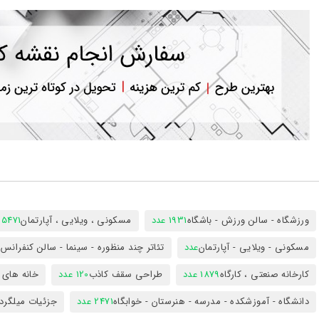
ورود
به
حساب
کاربری
ثبت
نام
بازیابی
رمز
عبور
علاقه
مندی
ها
ورزشگاه - سالن ورزش - باشگاه
1931 عدد
مسکونی ، ویلایی ، آپارتمان
25471 عد
مسکونی - ویلایی - آپارتمان
عدد
تئاتر چند منظوره - سینما - سالن کنفران
کارخانه صنعتی ، کارگاه
1879 عدد
طراحی سقف کاذب
120 عدد
خانه های 
دانشگاه - آموزشکده - مدرسه - هنرستان - خوابگاه
2471 عدد
جزئیات میلگرد