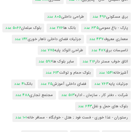
برق مسکونی
496 عدد
طراحی داخلی
805 عدد
پارک - باغ عمومی
635 عدد
بانک ها
276 عدد
بلوک مبلمان
5066 عدد
معماری معروف
437 عدد
جزئیات فضای داخلی ناهار خوری
142 عدد
تاسیسات برق
487 عدد
طراحی اتوکد پایه
775 عدد
اتاق خواب مستر دار
216 عدد
سایر بلوک ها
596 عدد
آشپزخانه
1541 عدد
بلوک حمام و توالت
613 عدد
جزئیات پایه
763 عدد
فضای داخلی آموزش
25 عدد
بانک
41 عدد
شرکت ، دفتر کار ، سازمان ، اداره
513 عدد
مجتمع تجاری
488 عدد
بلوک های حمل و نقل
643 عدد
رستوران - غذا خوری - فست فود ; هتل - خوابگاه - مسافر خانه
101 عدد