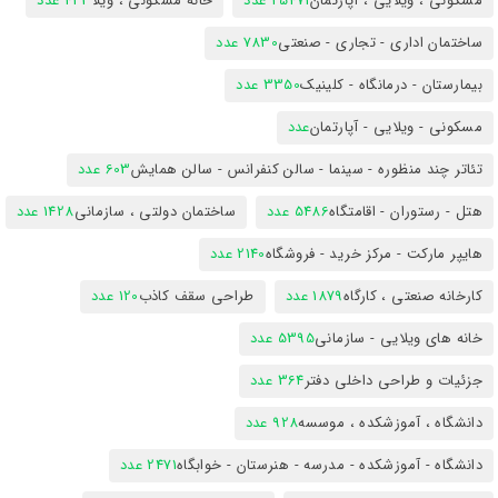
مسکونی ، ویلایی ، آپارتمان
25471 عدد
خانه مسکونی ، ویلا
423 عدد
ساختمان اداری - تجاری - صنعتی
7830 عدد
بیمارستان - درمانگاه - کلینیک
3350 عدد
مسکونی - ویلایی - آپارتمان
عدد
تئاتر چند منظوره - سینما - سالن کنفرانس - سالن همایش
603 عدد
هتل - رستوران - اقامتگاه
5486 عدد
ساختمان دولتی ، سازمانی
1428 عدد
هایپر مارکت - مرکز خرید - فروشگاه
2140 عدد
کارخانه صنعتی ، کارگاه
1879 عدد
طراحی سقف کاذب
120 عدد
خانه های ویلایی - سازمانی
5395 عدد
جزئیات و طراحی داخلی دفتر
364 عدد
دانشگاه ، آموزشکده ، موسسه
928 عدد
دانشگاه - آموزشکده - مدرسه - هنرستان - خوابگاه
2471 عدد