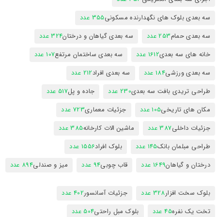
سه بعدی بلوک های نگهدارنده مسکونی
355 عدد
سه بعدی حمام
253 عدد
سه بعدی گیاهان و درختان
324 عدد
خانه های سه بعدی
1612 عدد
سه بعدی ساختمان مرتفع
107 عدد
سه بعدی ورزشی
184 عدد
سه بعدی افراد
212 عدد
طراحی تریدی بافت سه بعدی
230 عدد
جاده و پل
517 عدد
مکان های تاریخی
105 عدد
جزئیات معماری
723 عدد
جزئیات داخلی
387 عدد
ماشین الات کارخانه
385 عدد
طراحی مبلمان بانک
145 عدد
بلوک افراد
1556 عدد
درختان و گیاهان
1649 عدد
قاب چوبی
94 عدد
میز و صندلی
894 عدد
بلوک سخت افزار
328 عدد
جزئیات آسانسور
402 عدد
تخت یک نفره
45 عدد
بلوک مبل راحتی
504 عدد