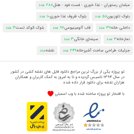
مبلمان رستوران - غذا خوری - فست فود - هتل
288 عدد
بلوک تلوزیون
58 عدد
بلوک ظروف غذا خوری
10 عدد
داخلی خانه
37 عدد
قاب آلومینیومی
97 عدد
بلوک اتوکد تست
3 عدد
نمازخانه
3 عدد
سینمای خانگی
3 عدد
جزئیات طراحی ساخت آشپزخانه
249 عدد
نقشه
عدد
تو پروژه یکی از بزرگ ترین مراجع دانلود فایل های نقشه کشی در کشور
در سال 1394 تاسیس گردیده و تا به امروز به کمک کاربران و همکاران
هزاران نقشه برای دانلود قرار داده شده
با افتخار تو پروژه ساخته شده با وب اسمبلی