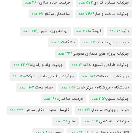
جزئیات میلگرد گذاری
573 عدد
جزئیات جاده سازی
263 عدد
جزئیات ساخت و ساز
7484 عدد
ساختمان مرتفع
691 عدد
باغ
1810 عدد
فرودگاه
609 عدد
برنامه ریزی شهری
1614 عدد
بلوک وسایل نقلیه
2367 عدد
باشگاه
409 عدد
جزئیات پروژه های معماری عمومی
344 عدد
جزئیات طراحی تسویه خانه
120 عدد
جزئیات پله و راه پله
2377 عدد
برق کشی - اتصالات
566 عدد
جزئیات و فضای داخلی شرکت
160 عدد
نمایشگاه - فروشگاه - مرکز خرید
353 عدد
حمام مستر
2103 عدد
جزئیات ستون
1157 عدد
جزئیات ساختار
1908 عدد
طراحی جزئیات ساختار
4211 عدد
کلیسا - معبد - مکان مذهبی
777 عدد
جزئیات لوله کشی
2914 عدد
سالن
38 عدد
اتاق نشیمن - حال - پذیرایی
261 عدد
معماری
881 عدد