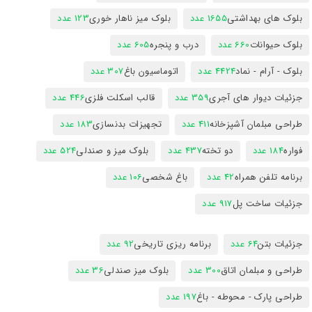
بلوک های بهداشتی
1655 عدد
بلوک میز ناهار خوری
123 عدد
بلوک حیوانات
660 عدد
درب و پنجره
605 عدد
بلوک - آرام - نماد
4424 عدد
اتوماسیون باغ
307 عدد
جزئیات دیوار های آجری
359 عدد
قالب اسکلت فلزی
446 عدد
طراحی مبلمان آشپزخانه
411 عدد
تجهیزات بدنسازی
183 عدد
فواره
184 عدد
دو تخته
437 عدد
بلوک میز و صندلی
524 عدد
برنامه تلفن همراه
42 عدد
باغ شخصی
106 عدد
جزئیات ساخت پل
917 عدد
جزئیات بتن
64 عدد
برنامه ریزی تاریخی
92 عدد
طراحی و مبلمان اتاق
300 عدد
بلوک میز صندلی
36 عدد
طراحی پارک - محوطه - باغ
197 عدد