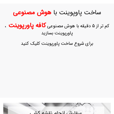
ورود
به
ساخت پاوپوینت با
هوش مصنوعی
حساب
کاربری
کافه پاورپوینت
کم تر از 5 دقیقه با هوش مصنوعی
،
ثبت
پاورپوینت بسازید
نام
بازیابی
برای شروع ساخت پاورپوینت کلیک کنید
رمز
عبور
علاقه
مندی
ها