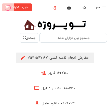
نو
خرید اشتراک
X
بستن
منو
محصولات
تهیه
جستجو
اشتراک
راهنما
سفارش انجام نقشه کشی 09170547167
دانلود
خرید
142750 کاربر
ها
180560 نقشه و دتایل
حساب
کاربری
7969703 دانلود فایل