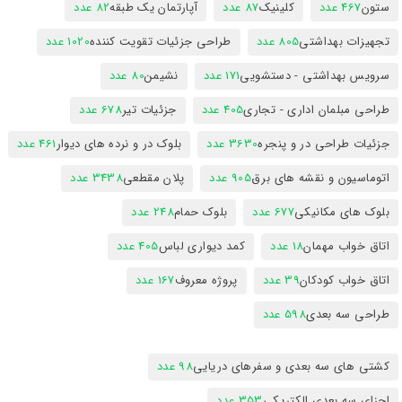
ستون
467 عدد
کلینیک
87 عدد
آپارتمان یک طبقه
82 عدد
تجهیزات بهداشتی
805 عدد
طراحی جزئیات تقویت کننده
1020 عدد
سرویس بهداشتی - دستشویی
171 عدد
نشیمن
80 عدد
طراحی مبلمان اداری - تجاری
405 عدد
جزئیات تیر
678 عدد
جزئیات طراحی در و پنجره
3630 عدد
بلوک در و نرده های دیوار
461 عدد
اتوماسیون و نقشه های برق
905 عدد
پلان مقطعی
3438 عدد
بلوک های مکانیکی
677 عدد
بلوک حمام
248 عدد
اتاق خواب مهمان
18 عدد
کمد دیواری لباس
405 عدد
اتاق خواب کودکان
39 عدد
پروژه معروف
167 عدد
طراحی سه بعدی
598 عدد
کشتی های سه بعدی و سفرهای دریایی
98 عدد
اجزای سه بعدی الکتریکی
353 عدد