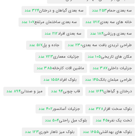
سه بعدی حمام
253 عدد
سه بعدی گیاهان و درختان
324 عدد
خانه های سه بعدی
1612 عدد
سه بعدی ساختمان مرتفع
107 عدد
سه بعدی ورزشی
184 عدد
سه بعدی افراد
212 عدد
طراحی تریدی بافت سه بعدی
230 عدد
جاده و پل
517 عدد
مکان های تاریخی
105 عدد
جزئیات معماری
723 عدد
جزئیات داخلی
387 عدد
ماشین الات کارخانه
385 عدد
طراحی مبلمان بانک
145 عدد
بلوک افراد
1556 عدد
درختان و گیاهان
1649 عدد
قاب چوبی
94 عدد
میز و صندلی
894 عدد
بلوک سخت افزار
328 عدد
جزئیات آسانسور
402 عدد
تخت یک نفره
45 عدد
بلوک مبل راحتی
504 عدد
بلوک های بهداشتی
1655 عدد
بلوک میز ناهار خوری
123 عدد