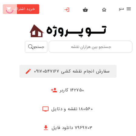
نو
خرید اشتراک
X
بستن
منو
محصولات
تهیه
جستجو
اشتراک
راهنما
سفارش انجام نقشه کشی 09170547167
دانلود
خرید
142750 کاربر
ها
180560 نقشه و دتایل
حساب
کاربری
7969703 دانلود فایل