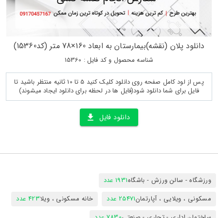
دانلود پلان (نقشه)بیمارستان به ابعاد 160×78 متر (کد15360)
شناسه محصول و کد فایل : 15360
پس از لود کامل صفحه روی دانلود کلیک کنید 5 تا 10 ثانیه منتظر باشید تا
فایل برای شما دانلود شود(فایل ها در لحظه برای دانلود ایجاد میشوند)
دانلود فایل
ورزشگاه - سالن ورزش - باشگاه
1931 عدد
مسکونی ، ویلایی ، آپارتمان
25471 عدد
خانه مسکونی ، ویلا
423 عدد
ساختمان اداری - تجاری - صنعتی
7830 عدد