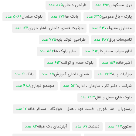
برق مسکونی
496 عدد
طراحی داخلی
805 عدد
پارک - باغ عمومی
635 عدد
بانک ها
276 عدد
بلوک مبلمان
5066 عدد
معماری معروف
437 عدد
جزئیات فضای داخلی ناهار خوری
142 عدد
تاسیسات برق
487 عدد
طراحی اتوکد پایه
775 عدد
اتاق خواب مستر دار
216 عدد
سایر بلوک ها
596 عدد
آشپزخانه
1541 عدد
بلوک حمام و توالت
613 عدد
جزئیات پایه
763 عدد
فضای داخلی آموزش
25 عدد
بانک
41 عدد
شرکت ، دفتر کار ، سازمان ، اداره
513 عدد
مجتمع تجاری
488 عدد
بلوک های حمل و نقل
643 عدد
رستوران - غذا خوری - فست فود ; هتل - خوابگاه - مسافر خانه
101 عدد
ستون
467 عدد
کلینیک
87 عدد
آپارتمان یک طبقه
82 عدد