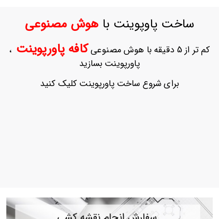
ورود
به
ساخت پاوپوینت با
هوش مصنوعی
حساب
کاربری
کافه پاورپوینت
کم تر از 5 دقیقه با هوش مصنوعی
،
ثبت
پاورپوینت بسازید
نام
بازیابی
برای شروع ساخت پاورپوینت کلیک کنید
رمز
عبور
علاقه
مندی
ها