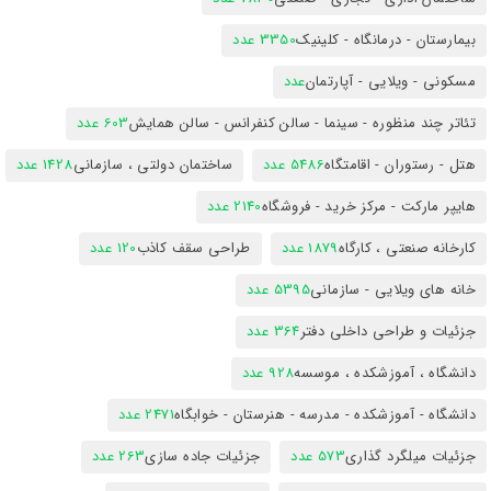
بیمارستان - درمانگاه - کلینیک
3350 عدد
مسکونی - ویلایی - آپارتمان
عدد
تئاتر چند منظوره - سینما - سالن کنفرانس - سالن همایش
603 عدد
هتل - رستوران - اقامتگاه
5486 عدد
ساختمان دولتی ، سازمانی
1428 عدد
هایپر مارکت - مرکز خرید - فروشگاه
2140 عدد
کارخانه صنعتی ، کارگاه
1879 عدد
طراحی سقف کاذب
120 عدد
خانه های ویلایی - سازمانی
5395 عدد
جزئیات و طراحی داخلی دفتر
364 عدد
دانشگاه ، آموزشکده ، موسسه
928 عدد
دانشگاه - آموزشکده - مدرسه - هنرستان - خوابگاه
2471 عدد
جزئیات میلگرد گذاری
573 عدد
جزئیات جاده سازی
263 عدد