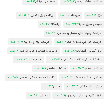
جزئیات ساخت و ساز
7484 عدد
ساختمان مرتفع
691 عدد
باغ
1810 عدد
فرودگاه
609 عدد
برنامه ریزی شهری
1614 عدد
بلوک وسایل نقلیه
2367 عدد
باشگاه
409 عدد
جزئیات پروژه های معماری عمومی
344 عدد
جزئیات طراحی تسویه خانه
120 عدد
جزئیات پله و راه پله
2377 عدد
برق کشی - اتصالات
566 عدد
جزئیات و فضای داخلی شرکت
160 عدد
نمایشگاه - فروشگاه - مرکز خرید
353 عدد
حمام مستر
2103 عدد
جزئیات ستون
1157 عدد
جزئیات ساختار
1908 عدد
طراحی جزئیات ساختار
4211 عدد
کلیسا - معبد - مکان مذهبی
777 عدد
جزئیات لوله کشی
2914 عدد
سالن
38 عدد
اتاق نشیمن - حال - پذیرایی
261 عدد
معماری
881 عدد