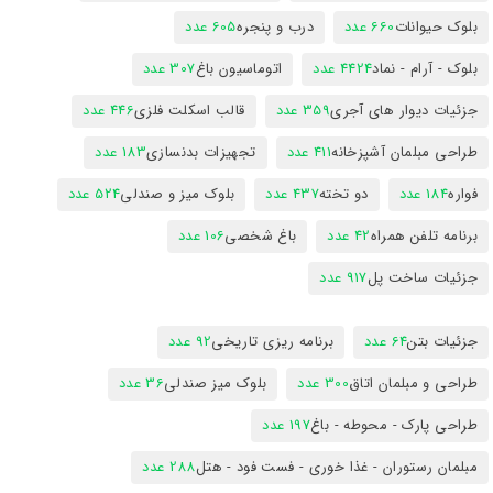
بلوک حیوانات
660 عدد
درب و پنجره
605 عدد
بلوک - آرام - نماد
4424 عدد
اتوماسیون باغ
307 عدد
جزئیات دیوار های آجری
359 عدد
قالب اسکلت فلزی
446 عدد
طراحی مبلمان آشپزخانه
411 عدد
تجهیزات بدنسازی
183 عدد
فواره
184 عدد
دو تخته
437 عدد
بلوک میز و صندلی
524 عدد
برنامه تلفن همراه
42 عدد
باغ شخصی
106 عدد
جزئیات ساخت پل
917 عدد
جزئیات بتن
64 عدد
برنامه ریزی تاریخی
92 عدد
طراحی و مبلمان اتاق
300 عدد
بلوک میز صندلی
36 عدد
طراحی پارک - محوطه - باغ
197 عدد
مبلمان رستوران - غذا خوری - فست فود - هتل
288 عدد