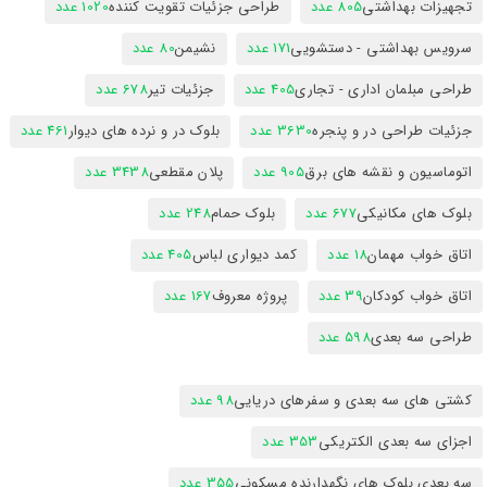
تجهیزات بهداشتی
805 عدد
طراحی جزئیات تقویت کننده
1020 عدد
سرویس بهداشتی - دستشویی
171 عدد
نشیمن
80 عدد
طراحی مبلمان اداری - تجاری
405 عدد
جزئیات تیر
678 عدد
جزئیات طراحی در و پنجره
3630 عدد
بلوک در و نرده های دیوار
461 عدد
اتوماسیون و نقشه های برق
905 عدد
پلان مقطعی
3438 عدد
بلوک های مکانیکی
677 عدد
بلوک حمام
248 عدد
اتاق خواب مهمان
18 عدد
کمد دیواری لباس
405 عدد
اتاق خواب کودکان
39 عدد
پروژه معروف
167 عدد
طراحی سه بعدی
598 عدد
کشتی های سه بعدی و سفرهای دریایی
98 عدد
اجزای سه بعدی الکتریکی
353 عدد
سه بعدی بلوک های نگهدارنده مسکونی
355 عدد