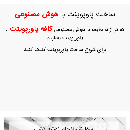
ورود
به
ساخت پاوپوینت با
هوش مصنوعی
حساب
کاربری
کافه پاورپوینت
کم تر از 5 دقیقه با هوش مصنوعی
،
ثبت
پاورپوینت بسازید
نام
بازیابی
برای شروع ساخت پاورپوینت کلیک کنید
رمز
عبور
علاقه
مندی
ها