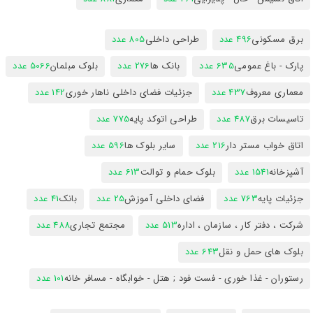
برق مسکونی
496 عدد
طراحی داخلی
805 عدد
پارک - باغ عمومی
635 عدد
بانک ها
276 عدد
بلوک مبلمان
5066 عدد
معماری معروف
437 عدد
جزئیات فضای داخلی ناهار خوری
142 عدد
تاسیسات برق
487 عدد
طراحی اتوکد پایه
775 عدد
اتاق خواب مستر دار
216 عدد
سایر بلوک ها
596 عدد
آشپزخانه
1541 عدد
بلوک حمام و توالت
613 عدد
جزئیات پایه
763 عدد
فضای داخلی آموزش
25 عدد
بانک
41 عدد
شرکت ، دفتر کار ، سازمان ، اداره
513 عدد
مجتمع تجاری
488 عدد
بلوک های حمل و نقل
643 عدد
رستوران - غذا خوری - فست فود ; هتل - خوابگاه - مسافر خانه
101 عدد