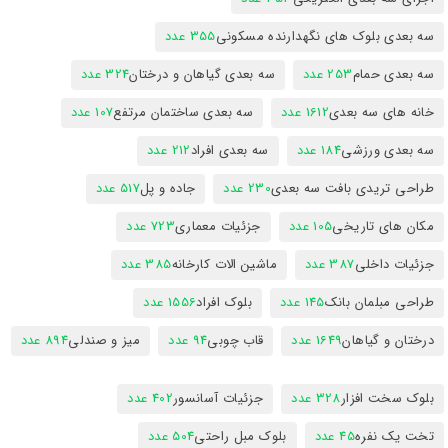
سه بعدی بلوک های نگهدارنده مسکونی
355 عدد
سه بعدی حمام
253 عدد
سه بعدی گیاهان و درختان
324 عدد
خانه های سه بعدی
1612 عدد
سه بعدی ساختمان مرتفع
107 عدد
سه بعدی ورزشی
184 عدد
سه بعدی افراد
212 عدد
طراحی تریدی بافت سه بعدی
230 عدد
جاده و پل
517 عدد
مکان های تاریخی
105 عدد
جزئیات معماری
723 عدد
جزئیات داخلی
387 عدد
ماشین الات کارخانه
385 عدد
طراحی مبلمان بانک
145 عدد
بلوک افراد
1556 عدد
درختان و گیاهان
1649 عدد
قاب چوبی
94 عدد
میز و صندلی
894 عدد
بلوک سخت افزار
328 عدد
جزئیات آسانسور
402 عدد
تخت یک نفره
45 عدد
بلوک مبل راحتی
504 عدد