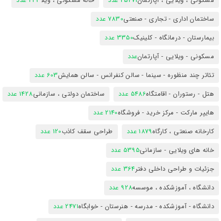
مسکونی ، ویلایی ، آپارتمان
25471 عدد
خانه مسکونی ، ویلا
423 عدد
ساختمان اداری - تجاری - صنعتی
7830 عدد
بیمارستان - درمانگاه - کلینیک
3350 عدد
مسکونی - ویلایی - آپارتمان
عدد
تئاتر چند منظوره - سینما - سالن کنفرانس - سالن همایش
603 عدد
هتل - رستوران - اقامتگاه
5486 عدد
ساختمان دولتی ، سازمانی
1428 عدد
هایپر مارکت - مرکز خرید - فروشگاه
2140 عدد
کارخانه صنعتی ، کارگاه
1879 عدد
طراحی سقف کاذب
120 عدد
خانه های ویلایی - سازمانی
5395 عدد
جزئیات و طراحی داخلی دفتر
364 عدد
دانشگاه ، آموزشکده ، موسسه
928 عدد
دانشگاه - آموزشکده - مدرسه - هنرستان - خوابگاه
2471 عدد