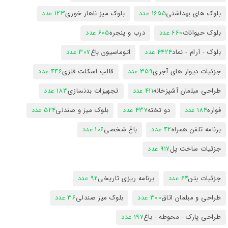
بلوک های بهداشتی
1655 عدد
بلوک میز ناهار خوری
123 عدد
بلوک حیوانات
660 عدد
درب و پنجره
605 عدد
بلوک - آرام - نماد
4424 عدد
اتوماسیون باغ
307 عدد
جزئیات دیوار های آجری
359 عدد
قالب اسکلت فلزی
446 عدد
طراحی مبلمان آشپزخانه
411 عدد
تجهیزات بدنسازی
183 عدد
فواره
184 عدد
دو تخته
437 عدد
بلوک میز و صندلی
524 عدد
برنامه تلفن همراه
42 عدد
باغ شخصی
106 عدد
جزئیات ساخت پل
917 عدد
جزئیات بتن
64 عدد
برنامه ریزی تاریخی
92 عدد
طراحی و مبلمان اتاق
300 عدد
بلوک میز صندلی
36 عدد
طراحی پارک - محوطه - باغ
197 عدد