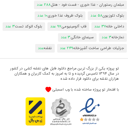
مبلمان رستوران - غذا خوری - فست فود - هتل
288 عدد
بلوک تلوزیون
58 عدد
بلوک ظروف غذا خوری
10 عدد
داخلی خانه
37 عدد
قاب آلومینیومی
97 عدد
بلوک اتوکد تست
3 عدد
نمازخانه
3 عدد
سینمای خانگی
3 عدد
جزئیات طراحی ساخت آشپزخانه
249 عدد
نقشه
عدد
تو پروژه یکی از بزرگ ترین مراجع دانلود فایل های نقشه کشی در کشور
در سال 1394 تاسیس گردیده و تا به امروز به کمک کاربران و همکاران
هزاران نقشه برای دانلود قرار داده شده
با افتخار تو پروژه ساخته شده با وب اسمبلی