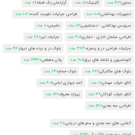
ستون
467 عدد
کلینیک
87 عدد
آپارتمان یک طبقه
82 عدد
تجهیزات بهداشتی
805 عدد
طراحی جزئیات تقویت کننده
1020 عدد
سرویس بهداشتی - دستشویی
171 عدد
نشیمن
80 عدد
طراحی مبلمان اداری - تجاری
405 عدد
جزئیات تیر
678 عدد
جزئیات طراحی در و پنجره
3630 عدد
بلوک در و نرده های دیوار
461 عدد
اتوماسیون و نقشه های برق
905 عدد
پلان مقطعی
3438 عدد
بلوک های مکانیکی
677 عدد
بلوک حمام
248 عدد
اتاق خواب مهمان
18 عدد
کمد دیواری لباس
405 عدد
اتاق خواب کودکان
39 عدد
پروژه معروف
167 عدد
طراحی سه بعدی
598 عدد
کشتی های سه بعدی و سفرهای دریایی
98 عدد
اجزای سه بعدی الکتریکی
353 عدد