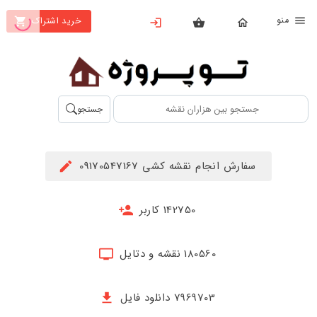
نو
خرید اشتراک
X
بستن
منو
محصولات
تهیه
جستجو
اشتراک
راهنما
سفارش انجام نقشه کشی 09170547167
دانلود
خرید
142750 کاربر
ها
180560 نقشه و دتایل
حساب
کاربری
7969703 دانلود فایل