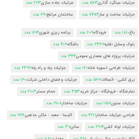
جزئیات میلگرد گذاری
573 عدد
جزئیات جاده سازی
263 عدد
جزئیات ساخت و ساز
7484 عدد
ساختمان مرتفع
691 عدد
باغ
1810 عدد
فرودگاه
609 عدد
برنامه ریزی شهری
1614 عدد
بلوک وسایل نقلیه
2367 عدد
باشگاه
409 عدد
جزئیات پروژه های معماری عمومی
344 عدد
جزئیات طراحی تسویه خانه
120 عدد
جزئیات پله و راه پله
2377 عدد
برق کشی - اتصالات
566 عدد
جزئیات و فضای داخلی شرکت
160 عدد
نمایشگاه - فروشگاه - مرکز خرید
353 عدد
حمام مستر
2103 عدد
جزئیات ستون
1157 عدد
جزئیات ساختار
1908 عدد
طراحی جزئیات ساختار
4211 عدد
کلیسا - معبد - مکان مذهبی
777 عدد
جزئیات لوله کشی
2914 عدد
سالن
38 عدد
اتاق نشیمن - حال - پذیرایی
261 عدد
معماری
881 عدد