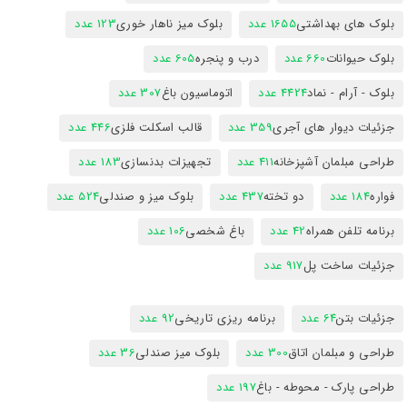
بلوک های بهداشتی
1655 عدد
بلوک میز ناهار خوری
123 عدد
بلوک حیوانات
660 عدد
درب و پنجره
605 عدد
بلوک - آرام - نماد
4424 عدد
اتوماسیون باغ
307 عدد
جزئیات دیوار های آجری
359 عدد
قالب اسکلت فلزی
446 عدد
طراحی مبلمان آشپزخانه
411 عدد
تجهیزات بدنسازی
183 عدد
فواره
184 عدد
دو تخته
437 عدد
بلوک میز و صندلی
524 عدد
برنامه تلفن همراه
42 عدد
باغ شخصی
106 عدد
جزئیات ساخت پل
917 عدد
جزئیات بتن
64 عدد
برنامه ریزی تاریخی
92 عدد
طراحی و مبلمان اتاق
300 عدد
بلوک میز صندلی
36 عدد
طراحی پارک - محوطه - باغ
197 عدد