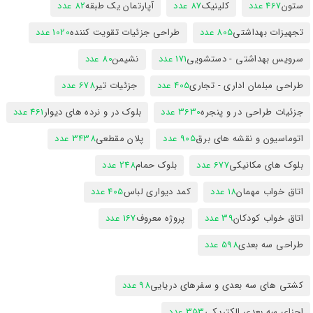
ستون
467 عدد
کلینیک
87 عدد
آپارتمان یک طبقه
82 عدد
تجهیزات بهداشتی
805 عدد
طراحی جزئیات تقویت کننده
1020 عدد
سرویس بهداشتی - دستشویی
171 عدد
نشیمن
80 عدد
طراحی مبلمان اداری - تجاری
405 عدد
جزئیات تیر
678 عدد
جزئیات طراحی در و پنجره
3630 عدد
بلوک در و نرده های دیوار
461 عدد
اتوماسیون و نقشه های برق
905 عدد
پلان مقطعی
3438 عدد
بلوک های مکانیکی
677 عدد
بلوک حمام
248 عدد
اتاق خواب مهمان
18 عدد
کمد دیواری لباس
405 عدد
اتاق خواب کودکان
39 عدد
پروژه معروف
167 عدد
طراحی سه بعدی
598 عدد
کشتی های سه بعدی و سفرهای دریایی
98 عدد
اجزای سه بعدی الکتریکی
353 عدد