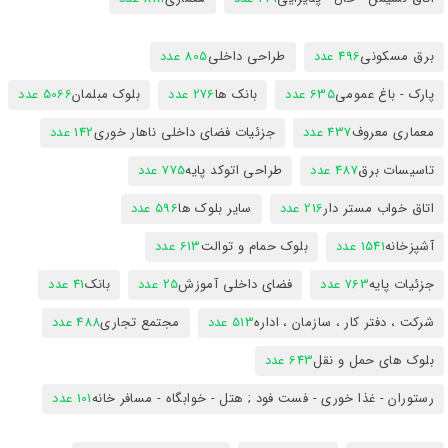
برق مسکونی
496 عدد
طراحی داخلی
805 عدد
پارک - باغ عمومی
635 عدد
بانک ها
276 عدد
بلوک مبلمان
5066 عدد
معماری معروف
437 عدد
جزئیات فضای داخلی ناهار خوری
142 عدد
تاسیسات برق
487 عدد
طراحی اتوکد پایه
775 عدد
اتاق خواب مستر دار
216 عدد
سایر بلوک ها
596 عدد
آشپزخانه
1541 عدد
بلوک حمام و توالت
613 عدد
جزئیات پایه
763 عدد
فضای داخلی آموزش
25 عدد
بانک
41 عدد
شرکت ، دفتر کار ، سازمان ، اداره
513 عدد
مجتمع تجاری
488 عدد
بلوک های حمل و نقل
643 عدد
رستوران - غذا خوری - فست فود ; هتل - خوابگاه - مسافر خانه
101 عدد