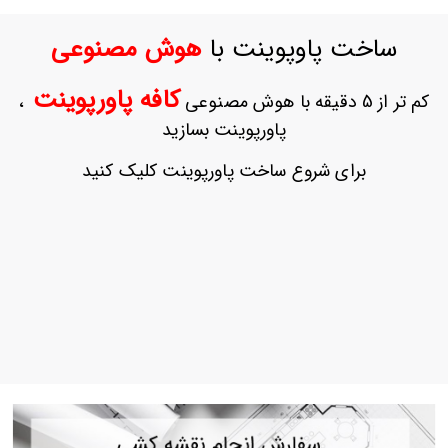
ورود
به
ساخت پاوپوینت با
هوش مصنوعی
حساب
کاربری
کافه پاورپوینت
کم تر از 5 دقیقه با هوش مصنوعی
،
ثبت
پاورپوینت بسازید
نام
بازیابی
برای شروع ساخت پاورپوینت کلیک کنید
رمز
عبور
علاقه
مندی
ها