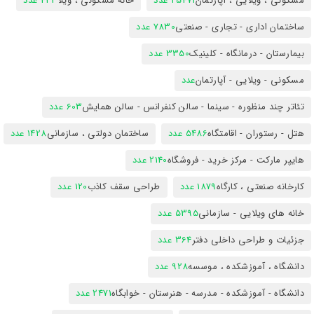
مسکونی ، ویلایی ، آپارتمان
25471 عدد
خانه مسکونی ، ویلا
423 عدد
ساختمان اداری - تجاری - صنعتی
7830 عدد
بیمارستان - درمانگاه - کلینیک
3350 عدد
مسکونی - ویلایی - آپارتمان
عدد
تئاتر چند منظوره - سینما - سالن کنفرانس - سالن همایش
603 عدد
هتل - رستوران - اقامتگاه
5486 عدد
ساختمان دولتی ، سازمانی
1428 عدد
هایپر مارکت - مرکز خرید - فروشگاه
2140 عدد
کارخانه صنعتی ، کارگاه
1879 عدد
طراحی سقف کاذب
120 عدد
خانه های ویلایی - سازمانی
5395 عدد
جزئیات و طراحی داخلی دفتر
364 عدد
دانشگاه ، آموزشکده ، موسسه
928 عدد
دانشگاه - آموزشکده - مدرسه - هنرستان - خوابگاه
2471 عدد