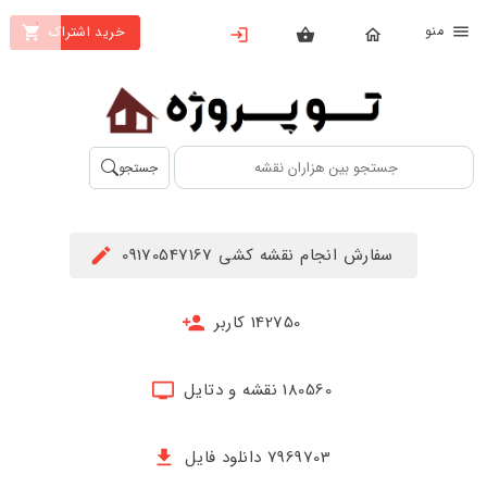
نو
خرید اشتراک
X
بستن
منو
محصولات
تهیه
جستجو
اشتراک
راهنما
سفارش انجام نقشه کشی 09170547167
دانلود
خرید
142750 کاربر
ها
180560 نقشه و دتایل
حساب
کاربری
7969703 دانلود فایل