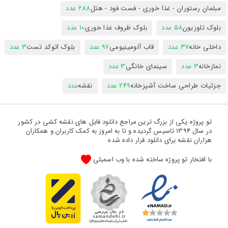
مبلمان رستوران - غذا خوری - فست فود - هتل
288 عدد
بلوک تلوزیون
58 عدد
بلوک ظروف غذا خوری
10 عدد
داخلی خانه
37 عدد
قاب آلومینیومی
97 عدد
بلوک اتوکد تست
3 عدد
نمازخانه
3 عدد
سینمای خانگی
3 عدد
جزئیات طراحی ساخت آشپزخانه
249 عدد
نقشه
عدد
تو پروژه یکی از بزرگ ترین مراجع دانلود فایل های نقشه کشی در کشور
در سال 1394 تاسیس گردیده و تا به امروز به کمک کاربران و همکاران
هزاران نقشه برای دانلود قرار داده شده
با افتخار تو پروژه ساخته شده با وب اسمبلی