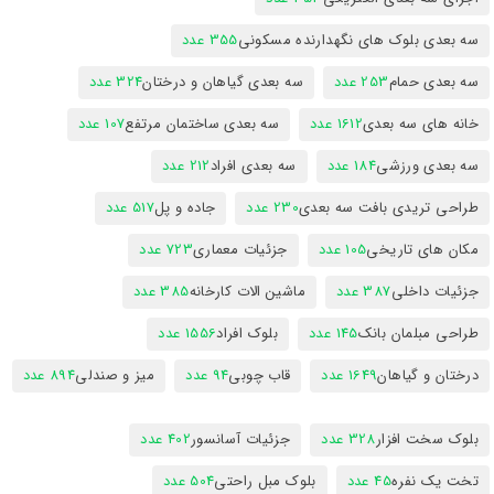
سه بعدی بلوک های نگهدارنده مسکونی
355 عدد
سه بعدی حمام
253 عدد
سه بعدی گیاهان و درختان
324 عدد
خانه های سه بعدی
1612 عدد
سه بعدی ساختمان مرتفع
107 عدد
سه بعدی ورزشی
184 عدد
سه بعدی افراد
212 عدد
طراحی تریدی بافت سه بعدی
230 عدد
جاده و پل
517 عدد
مکان های تاریخی
105 عدد
جزئیات معماری
723 عدد
جزئیات داخلی
387 عدد
ماشین الات کارخانه
385 عدد
طراحی مبلمان بانک
145 عدد
بلوک افراد
1556 عدد
درختان و گیاهان
1649 عدد
قاب چوبی
94 عدد
میز و صندلی
894 عدد
بلوک سخت افزار
328 عدد
جزئیات آسانسور
402 عدد
تخت یک نفره
45 عدد
بلوک مبل راحتی
504 عدد