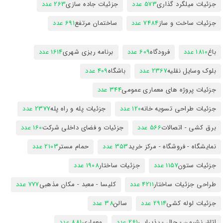
جزئیات میلگرد گذاری
573 عدد
جزئیات جاده سازی
263 عدد
جزئیات ساخت و ساز
7484 عدد
ساختمان مرتفع
691 عدد
باغ
1810 عدد
فرودگاه
609 عدد
برنامه ریزی شهری
1614 عدد
بلوک وسایل نقلیه
2367 عدد
باشگاه
409 عدد
جزئیات پروژه های معماری عمومی
344 عدد
جزئیات طراحی تسویه خانه
120 عدد
جزئیات پله و راه پله
2377 عدد
برق کشی - اتصالات
566 عدد
جزئیات و فضای داخلی شرکت
160 عدد
نمایشگاه - فروشگاه - مرکز خرید
353 عدد
حمام مستر
2103 عدد
جزئیات ستون
1157 عدد
جزئیات ساختار
1908 عدد
طراحی جزئیات ساختار
4211 عدد
کلیسا - معبد - مکان مذهبی
777 عدد
جزئیات لوله کشی
2914 عدد
سالن
38 عدد
اتاق نشیمن - حال - پذیرایی
261 عدد
معماری
881 عدد