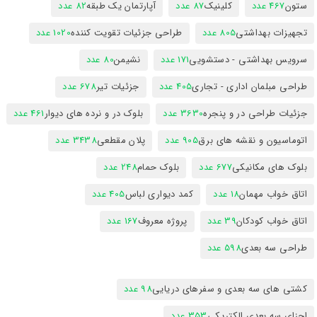
ستون
467 عدد
کلینیک
87 عدد
آپارتمان یک طبقه
82 عدد
تجهیزات بهداشتی
805 عدد
طراحی جزئیات تقویت کننده
1020 عدد
سرویس بهداشتی - دستشویی
171 عدد
نشیمن
80 عدد
طراحی مبلمان اداری - تجاری
405 عدد
جزئیات تیر
678 عدد
جزئیات طراحی در و پنجره
3630 عدد
بلوک در و نرده های دیوار
461 عدد
اتوماسیون و نقشه های برق
905 عدد
پلان مقطعی
3438 عدد
بلوک های مکانیکی
677 عدد
بلوک حمام
248 عدد
اتاق خواب مهمان
18 عدد
کمد دیواری لباس
405 عدد
اتاق خواب کودکان
39 عدد
پروژه معروف
167 عدد
طراحی سه بعدی
598 عدد
کشتی های سه بعدی و سفرهای دریایی
98 عدد
اجزای سه بعدی الکتریکی
353 عدد