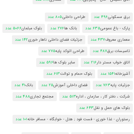
برق مسکونی
496 عدد
طراحی داخلی
805 عدد
پارک - باغ عمومی
635 عدد
بانک ها
276 عدد
بلوک مبلمان
5066 عدد
معماری معروف
437 عدد
جزئیات فضای داخلی ناهار خوری
142 عدد
تاسیسات برق
487 عدد
طراحی اتوکد پایه
775 عدد
اتاق خواب مستر دار
216 عدد
سایر بلوک ها
596 عدد
آشپزخانه
1541 عدد
بلوک حمام و توالت
613 عدد
جزئیات پایه
763 عدد
فضای داخلی آموزش
25 عدد
بانک
41 عدد
شرکت ، دفتر کار ، سازمان ، اداره
513 عدد
مجتمع تجاری
488 عدد
بلوک های حمل و نقل
643 عدد
رستوران - غذا خوری - فست فود ; هتل - خوابگاه - مسافر خانه
101 عدد