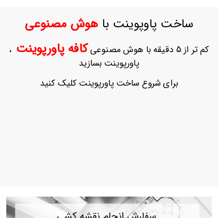
ورود
به
ساخت پاوپوینت با
هوش مصنوعی
حساب
کاربری
کافه پاورپوینت
کم تر از 5 دقیقه با هوش مصنوعی
،
ثبت
پاورپوینت بسازید
نام
بازیابی
برای شروع ساخت پاورپوینت کلیک کنید
رمز
عبور
علاقه
مندی
ها