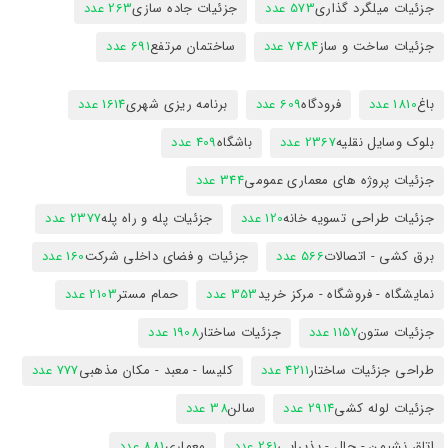
جزئیات میلگرد گذاری
573 عدد
جزئیات جاده سازی
263 عدد
جزئیات ساخت و ساز
7484 عدد
ساختمان مرتفع
691 عدد
باغ
1810 عدد
فرودگاه
609 عدد
برنامه ریزی شهری
1614 عدد
بلوک وسایل نقلیه
2367 عدد
باشگاه
409 عدد
جزئیات پروژه های معماری عمومی
344 عدد
جزئیات طراحی تسویه خانه
120 عدد
جزئیات پله و راه پله
2377 عدد
برق کشی - اتصالات
566 عدد
جزئیات و فضای داخلی شرکت
160 عدد
نمایشگاه - فروشگاه - مرکز خرید
353 عدد
حمام مستر
2103 عدد
جزئیات ستون
1157 عدد
جزئیات ساختار
1908 عدد
طراحی جزئیات ساختار
4211 عدد
کلیسا - معبد - مکان مذهبی
777 عدد
جزئیات لوله کشی
2914 عدد
سالن
38 عدد
اتاق نشیمن - حال - پذیرایی
261 عدد
معماری
881 عدد