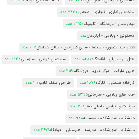
مسکونی ، ویلایی ، آپارتمان
25471 عدد
خانه مسکونی ، ویلا
423 عدد
ساختمان اداری - تجاری - صنعتی
7830 عدد
بیمارستان - درمانگاه - کلینیک
3350 عدد
مسکونی - ویلایی - آپارتمان
عدد
تئاتر چند منظوره - سینما - سالن کنفرانس - سالن همایش
603 عدد
هتل - رستوران - اقامتگاه
5486 عدد
ساختمان دولتی ، سازمانی
1428 عدد
هایپر مارکت - مرکز خرید - فروشگاه
2140 عدد
کارخانه صنعتی ، کارگاه
1879 عدد
طراحی سقف کاذب
120 عدد
خانه های ویلایی - سازمانی
5395 عدد
جزئیات و طراحی داخلی دفتر
364 عدد
دانشگاه ، آموزشکده ، موسسه
928 عدد
دانشگاه - آموزشکده - مدرسه - هنرستان - خوابگاه
2471 عدد