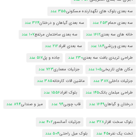
سه بعدی بلوک های نگهدارنده مسکونی
355 عدد
سه بعدی حمام
253 عدد
سه بعدی گیاهان و درختان
324 عدد
خانه های سه بعدی
1612 عدد
سه بعدی ساختمان مرتفع
107 عدد
سه بعدی ورزشی
184 عدد
سه بعدی افراد
212 عدد
طراحی تریدی بافت سه بعدی
230 عدد
جاده و پل
517 عدد
مکان های تاریخی
105 عدد
جزئیات معماری
723 عدد
جزئیات داخلی
387 عدد
ماشین الات کارخانه
385 عدد
طراحی مبلمان بانک
145 عدد
بلوک افراد
1556 عدد
درختان و گیاهان
1649 عدد
قاب چوبی
94 عدد
میز و صندلی
894 عدد
بلوک سخت افزار
328 عدد
جزئیات آسانسور
402 عدد
تخت یک نفره
45 عدد
بلوک مبل راحتی
504 عدد