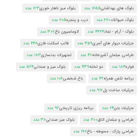
بلوک های بهداشتی
1655 عدد
بلوک میز ناهار خوری
123 عدد
بلوک حیوانات
660 عدد
درب و پنجره
605 عدد
بلوک - آرام - نماد
4424 عدد
اتوماسیون باغ
307 عدد
جزئیات دیوار های آجری
359 عدد
قالب اسکلت فلزی
446 عدد
طراحی مبلمان آشپزخانه
411 عدد
تجهیزات بدنسازی
183 عدد
فواره
184 عدد
دو تخته
437 عدد
بلوک میز و صندلی
524 عدد
برنامه تلفن همراه
42 عدد
باغ شخصی
106 عدد
جزئیات ساخت پل
917 عدد
جزئیات بتن
64 عدد
برنامه ریزی تاریخی
92 عدد
طراحی و مبلمان اتاق
300 عدد
بلوک میز صندلی
36 عدد
طراحی پارک - محوطه - باغ
197 عدد