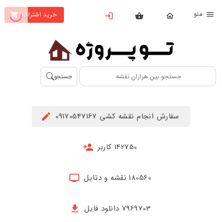
نو
خرید اشتراک
X
بستن
منو
محصولات
تهیه
جستجو
اشتراک
راهنما
سفارش انجام نقشه کشی 09170547167
دانلود
خرید
142750 کاربر
ها
180560 نقشه و دتایل
حساب
کاربری
7969703 دانلود فایل