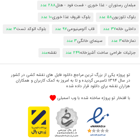
مبلمان رستوران - غذا خوری - فست فود - هتل
288 عدد
بلوک تلوزیون
58 عدد
بلوک ظروف غذا خوری
10 عدد
داخلی خانه
37 عدد
قاب آلومینیومی
97 عدد
بلوک اتوکد تست
3 عدد
نمازخانه
3 عدد
سینمای خانگی
3 عدد
جزئیات طراحی ساخت آشپزخانه
249 عدد
نقشه
عدد
تو پروژه یکی از بزرگ ترین مراجع دانلود فایل های نقشه کشی در کشور
در سال 1394 تاسیس گردیده و تا به امروز به کمک کاربران و همکاران
هزاران نقشه برای دانلود قرار داده شده
با افتخار تو پروژه ساخته شده با وب اسمبلی